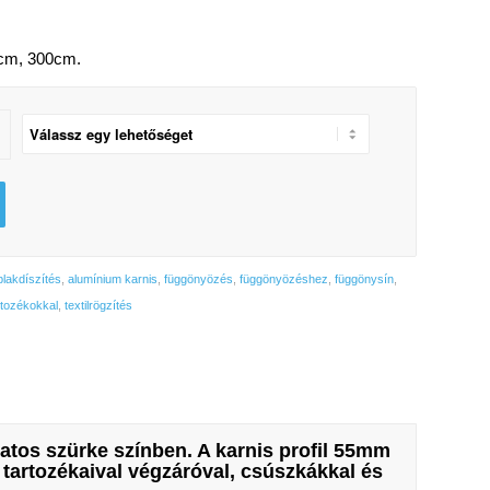
cm, 300cm.
blakdíszítés
,
alumínium karnis
,
függönyözés
,
függönyözéshez
,
függönysín
,
rtozékokkal
,
textilrögzítés
vatos szürke színben. A karnis profil
55mm
tartozékaival végzáróval, csúszkákkal és