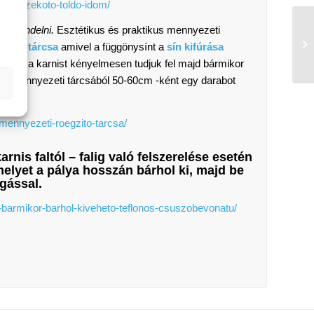
in-osszekoto-toldo-idom/
megrendelni.
Esztétikus és praktikus mennyezeti
ezeti tárcsa
amivel a függönysínt a
sín kifúrása
lásával a karnist kényelmesen tudjuk fel majd bármikor
ől. Mennyezeti tárcsából 50-60cm -ként egy darabot
-mennyezeti-roegzito-tarcsa/
arnis faltól – falig való felszerelése esetén
melyet a pálya hosszán bárhol ki, majd be
gással.
o-barmikor-barhol-kiveheto-teflonos-csuszobevonatu/