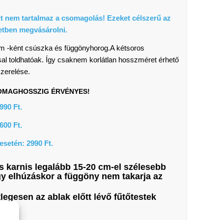
it nem tartalmaz a csomagolás! Ezeket célszerű az
letben megvásárolni.
cm -ként csúszka és függönyhorog.A kétsoros
al toldhatóak. Így csaknem korlátlan hosszméret érhető
szerelése.
CSOMAGHOSSZIG ÉRVÉNYES!
990 Ft.
600 Ft.
esetén: 2990 Ft.
is karnis legalább 15-20 cm-el szélesebb
gy elhúzáskor a függöny nem takarja az
egesen az ablak előtt lévő fűtőtestek