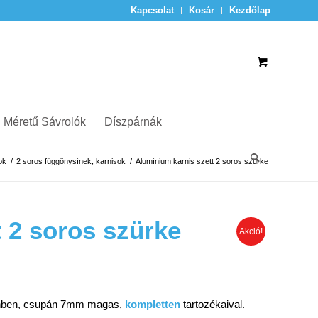
Kapcsolat
Kosár
Kezdőlap
 Méretű Sávrolók
Díszpárnák
ok
/
2 soros függönysínek, karnisok
/
Alumínium karnis szett 2 soros szürke
 2 soros szürke
Akció!
zínben, csupán 7mm magas,
kompletten
tartozékaival.