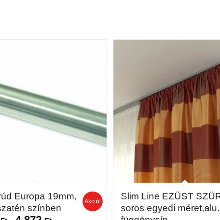
rúd Europa 19mm,
Slim Line EZÜST SZÜ
Akció!
szatén színben
soros egyedi méret,alu.
6
4 872
függönysín
Ártartomány: