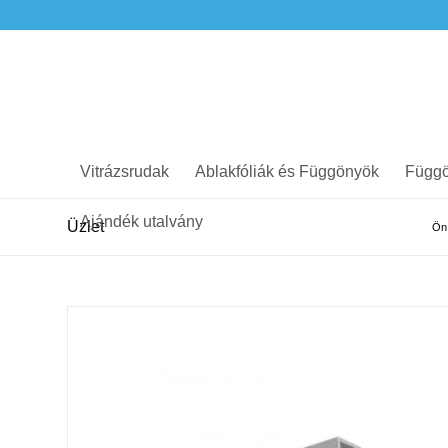
Vitrázsrudak
Ablakfóliák és Függönyök
Függö
Ajándék utalvány
Üzlet
Ön i