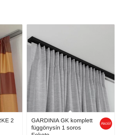
RKE 2
GARDINIA GK komplett
Akció!
függönysín 1 soros
Fekete