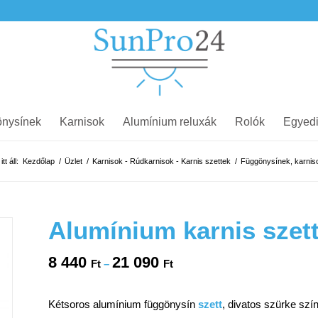
nysínek
Karnisok
Alumínium reluxák
Rolók
Egyedi
tt áll:
Kezdőlap
/
Üzlet
/
Karnisok - Rúdkarnisok - Karnis szettek
/
Függönysínek, karnis
Alumínium karnis szett
8 440
21 090
Ártartomány:
Ft
–
Ft
8
440 Ft
Kétsoros alumínium függönysín
szett
, divatos szürke s
-