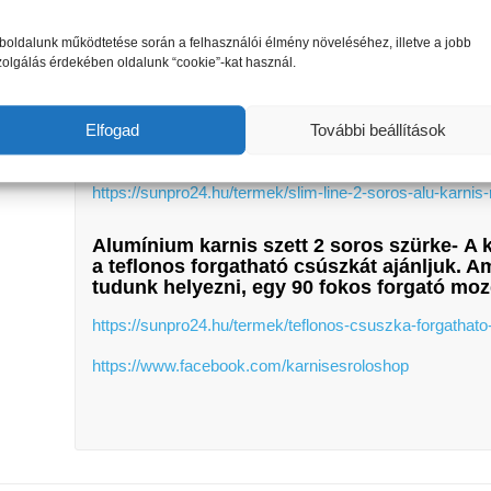
https://sunpro24.hu/termek/slim-line-ketsoros-fuggonys
oldalunk működtetése során a felhasználói élmény növeléséhez, illetve a jobb
A toldó idom nem alaptartozék, igény
esetén
külön kell 
zolgálás érdekében oldalunk “cookie”-kat használ.
rögzítést biztosít a speciális műanyagból készült
menny
nélkül
lehet rejtett módon rögzíteni. A tárcsa felhaszná
leszerelni, anélkül, hogy kicsavaroznánk a mennyezetb
Elfogad
További beállítások
javasolunk felszerelni.
https://sunpro24.hu/termek/slim-line-2-soros-alu-karnis
Alumínium karnis szett 2 soros szürke-
A k
a teflonos forgatható csúszkát ajánljuk. A
tudunk helyezni, egy 90 fokos forgató moz
https://sunpro24.hu/termek/teflonos-csuszka-forgathat
https://www.facebook.com/karnisesroloshop