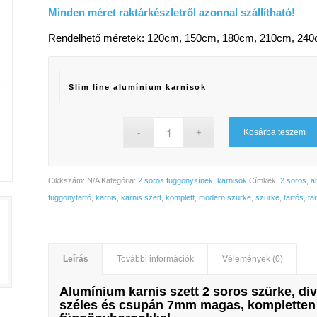
21
Minden méret raktárkészletről azonnal szállítható!
090 Ft
Rendelhető méretek: 120cm, 150cm, 180cm, 210cm, 240
Slim line alumínium karnisok
Kosárba teszem
Cikkszám:
N/A
Kategória:
2 soros függönysínek, karnisok
Címkék:
2 soros
,
a
függönytartó
,
karnis
,
karnis szett
,
komplett
,
modern szürke
,
szürke
,
tartós
,
ta
Leírás
További információk
Vélemények (0)
Alumínium karnis szett 2 soros szürke
, di
széles
és csupán
7mm magas,
kompletten 