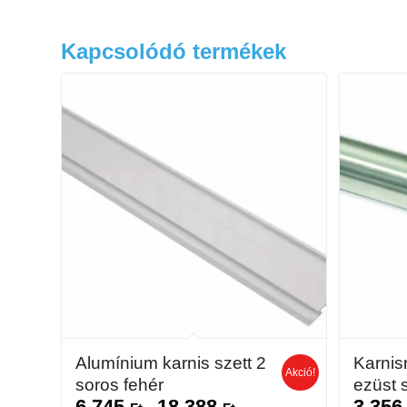
Kapcsolódó termékek
Alumínium karnis szett 2
Karnis
Akció!
soros fehér
ezüst 
6 745
18 388
3 35
Ártartomány: