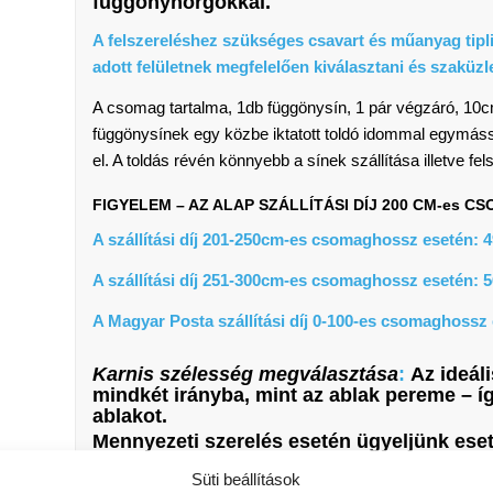
függönyhorgokkal.
A felszereléshez szükséges csavart és műanyag tipl
adott felületnek megfelelően kiválasztani és szaküz
A csomag tartalma, 1db függönysín, 1 pár végzáró, 10
függönysínek egy közbe iktatott toldó idommal egymáss
el. A toldás révén könnyebb a sínek szállítása illetve fel
FIGYELEM – AZ ALAP SZÁLLÍTÁSI DÍJ 200 CM-es 
A szállítási díj 201-250cm-es csomaghossz esetén: 4
A szállítási díj 251-300cm-es csomaghossz esetén: 5
A Magyar Posta szállítási díj 0-100-es csomaghossz 
Karnis szélesség megválasztása
:
Az ideál
mindkét irányba, mint az ablak pereme – í
ablakot.
Mennyezeti szerelés esetén ügyeljünk esetl
faltól való távolságára.
Süti beállítások