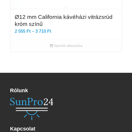
Ø12 mm California kávéházi vitrázsrúd
króm színű
Ártartomány:
2 555
Ft
–
3 710
Ft
2
555 Ft
Opciók választása
-
3
710 Ft
Rólunk
Kapcsolat