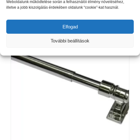
Ártartomány:
8 440
Ft
–
21 090
Ft
Weboldalunk működtetése során a felhasználói élmény növeléséhez,
illetve a jobb kiszolgálás érdekében oldalunk “cookie”-kat használ.
8
440 Ft
Opciók választása
-
Elfogad
21
090 Ft
További beállítások