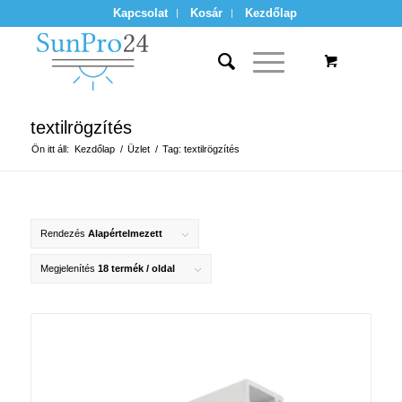
Kapcsolat
Kosár
Kezdőlap
textilrögzítés
Ön itt áll:
Kezdőlap
/
Üzlet
/
Tag: textilrögzítés
Rendezés
Alapértelmezett
Megjelenítés
18 termék / oldal