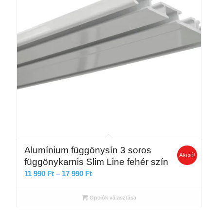
Alumínium függönysín 3 soros
Akció!
függönykarnis Slim Line fehér szín
Ártartomány:
11 990
Ft
–
17 990
Ft
11
990 Ft
Opciók választása
-