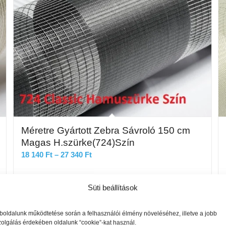
Méretre Gyártott Zebra Sávroló 150 cm
Magas H.szürke(724)Szín
Ártartomány:
18 140
Ft
–
27 340
Ft
18
140 Ft
Opciók választása
Süti beállítások
-
27
oldalunk működtetése során a felhasználói élmény növeléséhez, illetve a jobb
340 Ft
zolgálás érdekében oldalunk “cookie”-kat használ.