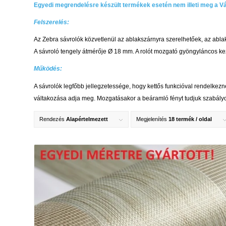
Egyedi megrendelésre készült termékek esetén nem illeti meg a Vás
Felszerelés:
Az Zebra sávrolók közvetlenül az ablakszárnyra szerelhetőek, az ablak
A sávroló tengely átmérője Ø 18 mm. A rolót mozgató gyöngyláncos kez
Működés:
A sávrolók legfőbb jellegzetessége, hogy kettős funkcióval rendelkeznek
váltakozása adja meg. Mozgatásakor a beáramló fényt tudjuk szabályozni
Rendezés
Alapértelmezett
Megjelenítés
18 termék / oldal