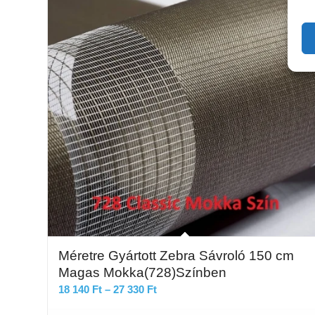
Méretre Gyártott Zebra Sávroló 150 cm
Magas Mokka(728)Színben
Ártartomány:
18 140
Ft
–
27 330
Ft
18