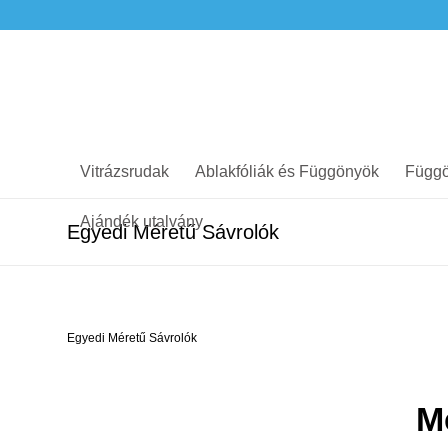
Vitrázsrudak
Ablakfóliák és Függönyök
Függö
Ajándék utalvány
Egyedi Méretű Sávrolók
Egyedi Méretű Sávrolók
M