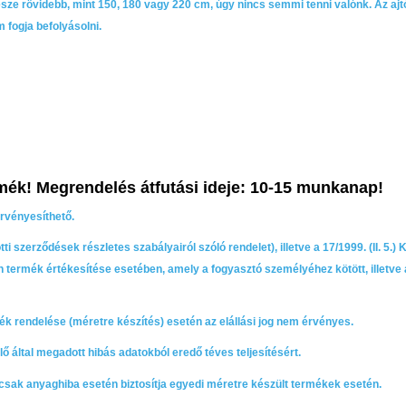
ze rövidebb, mint 150, 180 vagy 220 cm, úgy nincs semmi tenni valónk. Az ajt
fogja befolyásolni.
mék! Megrendelés átfutási ideje: 10-15 munkanap!
érvényesíthető.
ti szerződések részletes szabályairól szóló rendelet), illetve a 17/1999. (II. 5.)
an termék értékesítése esetében, amely a fogyasztó személyéhez kötött, illetve 
ék rendelése (méretre készítés) esetén az elállási jog nem érvényes.
 által megadott hibás adatokból eredő téves teljesítésért.
ny csak anyaghiba esetén biztosítja egyedi méretre készült termékek esetén.