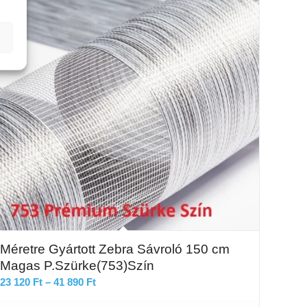
Méretre Gyártott Zebra Sávroló 150 cm
Magas P.Szürke(753)Szín
Ártartomány:
23 120
Ft
–
41 890
Ft
23