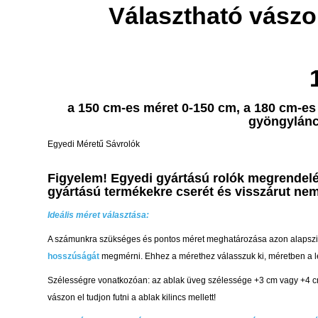
Választható vászo
a 150 cm-es méret 0-150 cm, a 180 cm-e
gyöngylánc
Egyedi Méretű Sávrolók
Figyelem! Egyedi gyártású rolók megrendelé
gyártású termékekre cserét és visszárut nem
Ideális méret választása:
A számunkra szükséges és pontos méret meghatározása azon alapszik,
hosszúságát
megmérni. Ehhez a mérethez válasszuk ki, méretben a le
Szélességre vonatkozóan: az ablak üveg szélessége +3 cm vagy +4 cm. 
vászon el tudjon futni a ablak kilincs mellett!