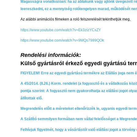
Magasságra vonatkozóan: ha az ablakunk vagy ajtónk üvegezett rés
leereszkedni, ez a mennyiség rolótengelyen marad, működését nem 
Az alábbi animációs filmeken a roló felszerelését tekinthetjük meg,
https://www.youtube.com/watch?v=Ek3zizYCxZY
https://www.youtube.com/watch?v=9MQs7989QOk
Rendelési információk:
Külső gyártásról érkező egyedi gyártású ter
FIGYELEM! Erre az egyedi gyártású termékre az Elállás joga nem 
A 45/2014. (II.26.) Korm. rendelet (a fogyasztó és a vállalkozás közöt
pontja szerint: A fogyasztó nem gyakorolhatja az elállási jogot oly
állítottak elő.
Megrendelés előtt a méreteket ellenőrizzék le, ugyanis egyedi term
A Szállító semmilyen formában nem vállal felelősséget a Megrendelő
Felhívjuk figyelmét, hogy a vásárlástól való elállási jogot a törvé