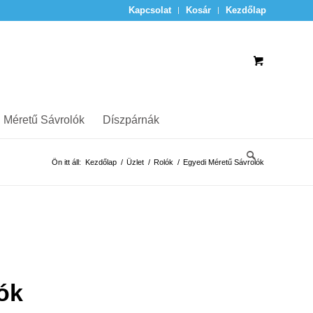
Kapcsolat
Kosár
Kezdőlap
 Méretű Sávrolók
Díszpárnák
Ön itt áll:
Kezdőlap
/
Üzlet
/
Rolók
/
Egyedi Méretű Sávrolók
ók