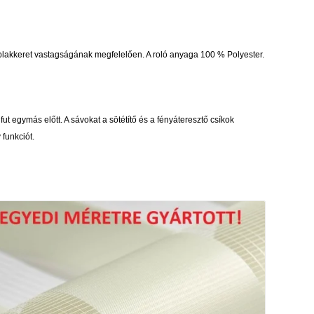
z ablakkeret vastagságának megfelelően. A roló anyaga 100 % Polyester.
ut egymás előtt. A sávokat a sötétítő és a fényáteresztő csíkok
 funkciót.