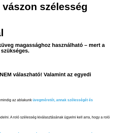
m vászon szélesség
l
aküveg magassághoz használható – mert a
 szükséges.
 NEM válaszható! Valamint az egyedi
ű mindig az ablakunk
üvegméretét, annak szélességét és
ni. A roló szélesség kiválasztásának ügyelni kell arra, hogy a roló