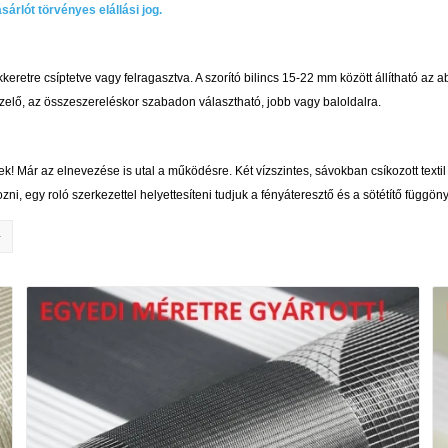
árlót törvényes elállási jog.
keretre csíptetve vagy felragasztva. A szorító bilincs 15-22 mm között állítható a
elő, az összeszereléskor szabadon választható, jobb vagy baloldalra.
! Már az elnevezése is utal a működésre. Két vízszintes, sávokban csíkozott textil f
, egy roló szerkezettel helyettesíteni tudjuk a fényáteresztő és a sötétítő függöny