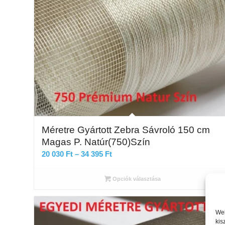
Méretre Gyártott Zebra Sávroló 150 cm
Magas P. Natúr(750)Szín
Ártartomány:
20 030
Ft
–
34 395
Ft
20
030 Ft
Opciók választása
-
34
Web
395 Ft
kis