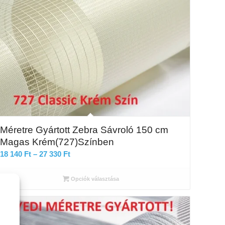
Méretre Gyártott Zebra Sávroló 150 cm
Magas Krém(727)Színben
Ártartomány:
18 140
Ft
–
27 330
Ft
18
140 Ft
Opciók választása
-
27
330 Ft