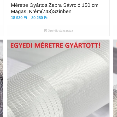
Méretre Gyártott Zebra Sávroló 150 cm
Magas, Krém(743)Színben
Ártartomány:
18 930
Ft
–
30 280
Ft
18
930 Ft
Opciók választása
-
30
280 Ft