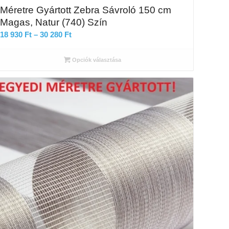
Méretre Gyártott Zebra Sávroló 150 cm
Magas, Natur (740) Szín
Ártartomány:
18 930
Ft
–
30 280
Ft
18
930 Ft
Opciók választása
-
30
280 Ft