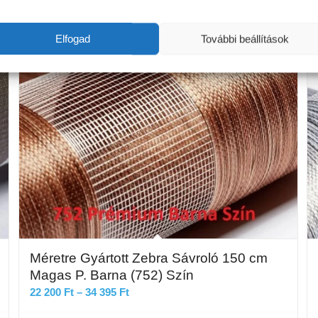
Elfogad
További beállítások
Méretre Gyártott Zebra Sávroló 150 cm
Magas P. Barna (752) Szín
Ártartomány:
22 200
Ft
–
34 395
Ft
22