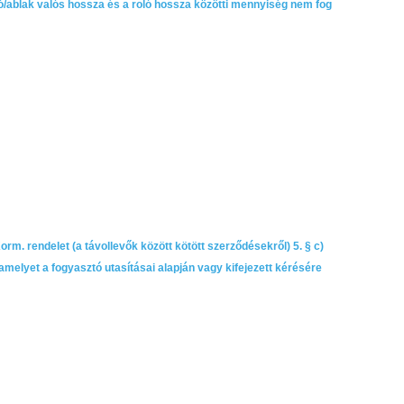
ó/ablak valós hossza és a roló hossza közötti mennyiség nem fog
 Korm. rendelet (a távollevők között kötött szerződésekről) 5. § c)
amelyet a fogyasztó utasításai alapján vagy kifejezett kérésére