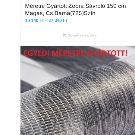
Méretre Gyártott Zebra Sávroló 150 cm
Magas, Cs.Barna(725)Szín
Ártartomány:
18 140
Ft
–
27 340
Ft
18
140 Ft
Opciók választása
-
27
340 Ft