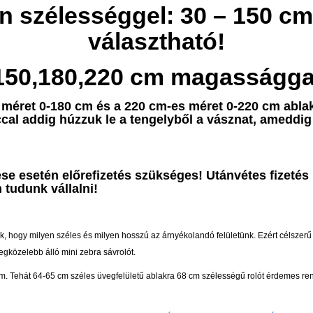
n szélességgel:
30 – 150 c
választható!
150,180,220 cm magasságga
s méret 0-180 cm és a 220 cm-es méret 0-220 cm abl
cal addig húzzuk le a tengelyből a vásznat, ameddig
se esetén előrefizetés szükséges! Utánvétes fizetés
 tudunk vállalni!
 hogy milyen széles és milyen hosszú az árnyékolandó felületünk. Ezért célszer
gközelebb álló mini zebra sávrolót.
Tehát 64-65 cm széles üvegfelületű ablakra 68 cm szélességű rolót érdemes rendel