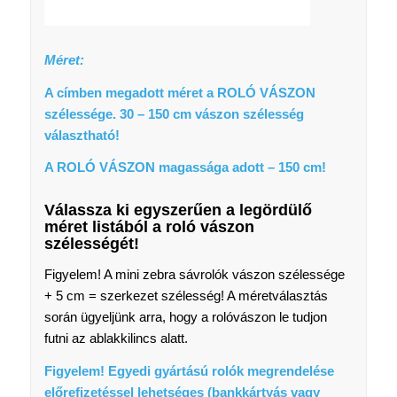
Méret:
A címben megadott méret a ROLÓ VÁSZON
szélessége. 30 – 150 cm vászon szélesség
választható!
A ROLÓ VÁSZON magassága adott – 150 cm!
Válassza ki egyszerűen a legördülő
méret listából a
roló vászon
szélességét
!
Figyelem! A mini zebra sávrolók vászon szélessége
+ 5 cm = szerkezet szélesség! A méretválasztás
során ügyeljünk arra, hogy a rolóvászon le tudjon
futni az ablakkilincs alatt.
Figyelem! Egyedi gyártású rolók megrendelése
előrefizetéssel lehetséges (bankkártyás vagy