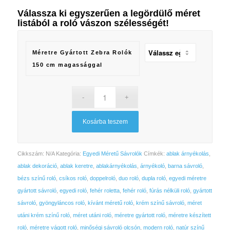
Válassza ki egyszerűen a legördülő méret
listából a
roló vászon szélességét
!
Méretre Gyártott Zebra Rolók
150 cm magassággal
Kosárba teszem
Cikkszám:
N/A
Kategória:
Egyedi Méretű Sávrolók
Címkék:
ablak árnyékolás
,
ablak dekoráció
,
ablak keretre
,
ablakárnyékolás
,
árnyékoló
,
barna sávroló
,
bézs színű roló
,
csíkos roló
,
doppelroló
,
duo roló
,
dupla roló
,
egyedi méretre
gyártott sávroló
,
egyedi roló
,
fehér roletta
,
fehér roló
,
fúrás nélküli roló
,
gyártott
sávroló
,
gyöngyláncos roló
,
kívánt méretű roló
,
krém színű sávroló
,
méret
utáni krém színű roló
,
méret utáni roló
,
méretre gyártott roló
,
méretre készített
roló
,
méretre vágott roló
,
minőségi sávroló olcsón
,
modern roló
,
natúr színű