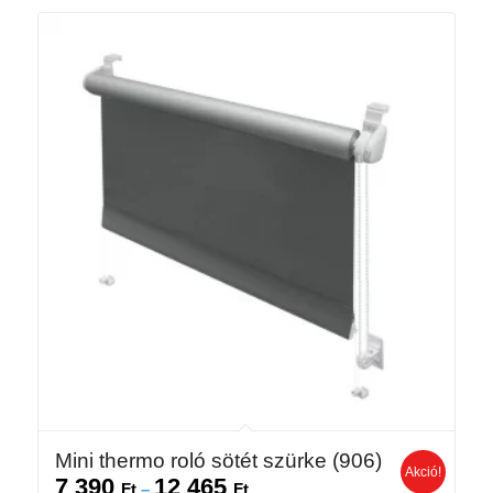
328 Ft
Mini thermo roló sötét szürke (906)
Akció!
7 390
12 465
Ártartomány:
Ft
–
Ft