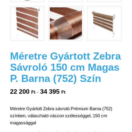
Méretre Gyártott Zebra
Sávroló 150 cm Magas
P. Barna (752) Szín
22 200
34 395
Ártartomány:
Ft
–
Ft
22
200 Ft
Méretre Gyártott Zebra sávroló Prémium Barna (752)
-
színben, válaszható vászon szélességgel, 150 cm
34
magassággal
395 Ft