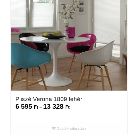
Pliszé Verona 1809 fehér
6 595
13 328
Ártartomány:
Ft
–
Ft
6
595 Ft
-
Opciók választása
13