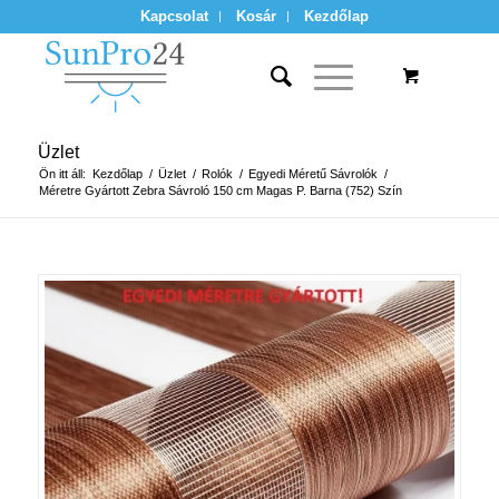
Kapcsolat
Kosár
Kezdőlap
Üzlet
Ön itt áll:
Kezdőlap
/
Üzlet
/
Rolók
/
Egyedi Méretű Sávrolók
/
Méretre Gyártott Zebra Sávroló 150 cm Magas P. Barna (752) Szín