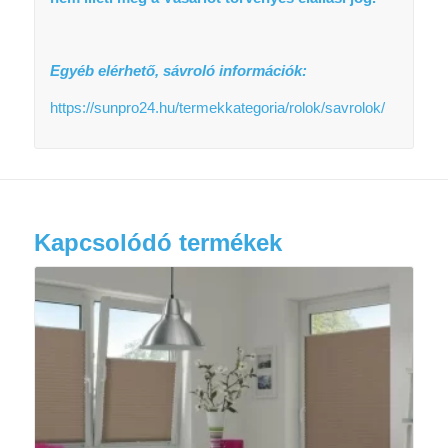
Egyéb elérhető, sávroló információk:
https://sunpro24.hu/termekkategoria/rolok/savrolok/
Kapcsolódó termékek