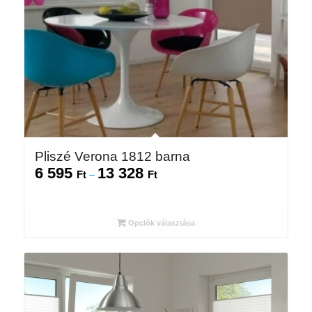
Pliszé Verona 1812 barna
6 595
13 328
Ártartomány:
Ft
–
Ft
6
595 Ft
-
Opciók választása
13
328 Ft