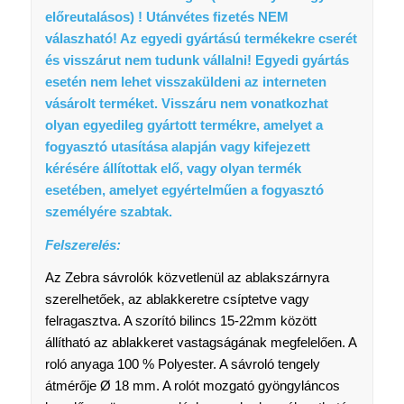
előreutalásos) ! Utánvétes fizetés NEM
válaszható! A
z egyedi gyártású termékekre cserét
és visszárut nem tudunk vállalni!
Egyedi gyártás
esetén nem lehet visszaküldeni az interneten
vásárolt terméket.
Visszáru nem vonatkozhat
olyan egyedileg gyártott termékre, amelyet a
fogyasztó utasítása alapján vagy kifejezett
kérésére állítottak elő, vagy olyan termék
esetében, amelyet egyértelműen a fogyasztó
személyére szabtak.
Felszerelés:
Az Zebra sávrolók közvetlenül az ablakszárnyra
szerelhetőek, az ablakkeretre csíptetve vagy
felragasztva. A szorító bilincs 15-22mm között
állítható az ablakkeret vastagságának megfelelően. A
roló anyaga 100 % Polyester. A sávroló tengely
átmérője Ø 18 mm. A rolót mozgató gyöngyláncos