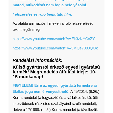
marad, működését nem fogja befolyásolni.
Felszerelés és roló bemutató film:
Az alábbi animációs filmeken a roló felszerelését
tekinthetjük meg,
https://www.youtube.com/watch?v=Ek3zizYCxZY
https://www.youtube.com/watch?v=9MQs7989QOk
Rendelési információk:
Külső gyártásról érkező egyedi gyártású
termék! Megrendelés átfutási ideje: 10-
15 munkanap!
FIGYELEM! Erre az egyedi gyártású termékre az
Elállás joga nem érvényesíthető.
A 45/2014. (II.26.)
Korm. rendelet (a fogyasztó és a vállalkozás közötti
szerződések részletes szabályairól szóló rendelet),
illetve a 17/1999. (II. 5.) Korm. rendelet (a távollevők