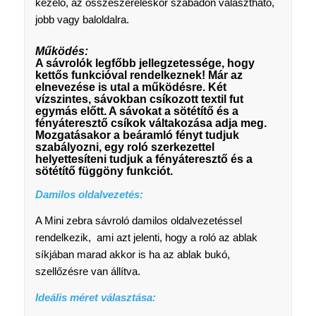
kezelő, az összeszereléskor szabadon választható,
jobb vagy baloldalra.
Működés:
A sávrolók legfőbb jellegzetessége, hogy
kettős funkcióval rendelkeznek! Már az
elnevezése is utal a működésre. Két
vízszintes, sávokban csíkozott textil fut
egymás előtt. A sávokat a sötétítő és a
fényáteresztő csíkok váltakozása adja meg.
Mozgatásakor a beáramló fényt tudjuk
szabályozni, egy roló szerkezettel
helyettesíteni tudjuk a fényáteresztő és a
sötétítő függöny funkciót.
Damilos oldalvezetés:
A Mini zebra sávroló damilos oldalvezetéssel
rendelkezik, ami azt jelenti, hogy a roló az ablak
síkjában marad akkor is ha az ablak bukó,
szellőzésre van állítva.
Ideális méret választása: