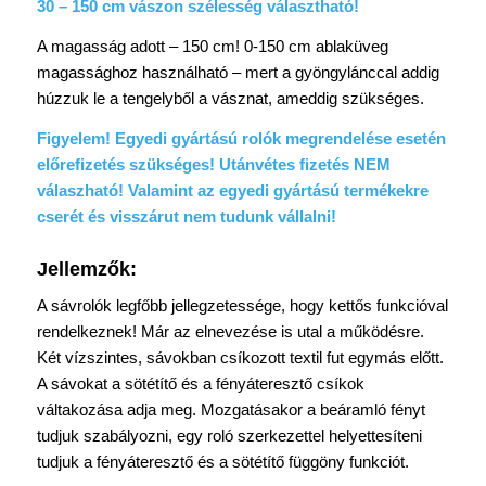
30 – 150 cm vászon szélesség választható!
A magasság adott – 150 cm! 0-150 cm ablaküveg
magassághoz használható – mert a gyöngylánccal addig
húzzuk le a tengelyből a vásznat, ameddig szükséges.
Figyelem! Egyedi gyártású rolók megrendelése esetén
előrefizetés szükséges! Utánvétes fizetés NEM
válaszható! Valamint az egyedi gyártású termékekre
cserét és visszárut nem tudunk vállalni!
Jellemzők:
A sávrolók legfőbb jellegzetessége, hogy kettős funkcióval
rendelkeznek! Már az elnevezése is utal a működésre.
Két vízszintes, sávokban csíkozott textil fut egymás előtt.
A sávokat a sötétítő és a fényáteresztő csíkok
váltakozása adja meg. Mozgatásakor a beáramló fényt
tudjuk szabályozni, egy roló szerkezettel helyettesíteni
tudjuk a fényáteresztő és a sötétítő függöny funkciót.