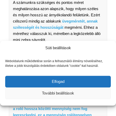
A számunkra szükséges és pontos méret
meghatározása azon alapszik, hogy milyen széles
és milyen hosszú az árnyékolandó felületünk. Ezért
célszerű mindig az ablakunk
üvegméretét, annak
szélességét és hosszúságát
megmérni. Ehhez a
mérethez válasszuk ki, méretben a legközelebb álló
mini zebra sávrolót.
Süti beállítások
Szélességre vonatkozóan: az ablak üveg szélessége
+3 cm akár +4 cm. Tehát 64-65 cm széles
Weboldalunk működtetése során a felhasználói élmény növeléséhez,
üvegfelületű ablakra 68 cm szélességű rolót érdemes
illetve a jobb kiszolgálás érdekében oldalunk “cookie”-kat használ.
rendelni. A roló szélesség kiválasztásának ügyelni
kell arra, hogy a roló vászon el tudjon futni a ablak
kilincs mellett!
Elfogad
Magasságra vonatkozóan: ha az ablakunk
További beállítások
üvegezett része rövidebb, mint 150 cm, úgy nincs
semmi tenni valónk. Az ajtó/ablak valós hossza és
a roló hossza közötti mennyiség nem fog
leereszkedni, ez a mennyiség rolótengelyen