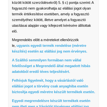
között kötött szerződésekről) 5. § c) pontja szerint: A
fogyasztó nem gyakorolhatja az elállási jogot olyan
termék értékesítése esetében, amely a fogyasztó
személyéhez kötött, illetve amelyet a fogyasztó
utasításai alapján vagy kifejezett kérésére állítottak
elő.
Megrendelés előtt a méreteket ellenőrizzék
le,
ugyanis egyedi termék rendelése (méretre
készítés) esetén az elállási jog nem érvényes.
A Szállító semmilyen formában nem vállal
felelősséget a Megrendelő által megadott hibás
adatokból eredő téves teljesítésért.
Felhívjuk figyelmét, hogy a vásárlástól való
elállási jogot a törvény csak anyaghiba esetén
biztosítja egyedi méretre készült termékek esetén.
Egyedi megrendelésre készült termékek esetén
nem illeti meg a Vásárlót törvényes elállási jog.