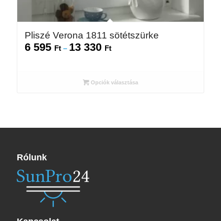
Pliszé Verona 1811 sötétszürke
6 595
13 330
Ártartomány:
Ft
–
Ft
6
595 Ft
-
Opciók választása
13
330 Ft
Rólunk