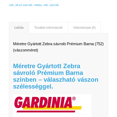
roló
,
olcsó sávroló
,
roletta
,
roló
,
sávroló
Leírás
További információk
Vélemények (0)
Méretre Gyártott Zebra sávroló Prémium Barna (752)
(vászonméret)
Méretre Gyártott Zebra
sávroló Prémium Barna
színben – válaszható vászon
szélességgel.