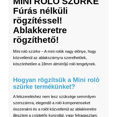
MINI ROLÓ SZÜRKE
Fúrás nélküli
rögzítéssel!
Ablakkeretre
rögzíthető!
Mini roló szürke – A mini rolók nagy előnye, hogy
közvetlenül az ablakszárnyra szerelhetőek,
köszönhetően a 18mm átmérőjű roló tengelynek.
Hogyan rögzítsük a Mini roló
szürke termékünket?
A felszereléshez nem lesz szüksége semmilyen
szerszámra, elegendő a roló komponenseket
összerakni és a rolót közvetlenül az ablakkeretre
illeszteni a csíptetős konzollal, vagy felragasztani.