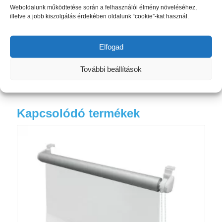
Weboldalunk működtetése során a felhasználói élmény növeléséhez,
szerszám nélkül könnyedén közvetlenül az
illetve a jobb kiszolgálás érdekében oldalunk “cookie”-kat használ.
ablakkeretre szerelhető, amely ragasztással (fix nem
nyíló ablakok esetén) vagy az ablakkeret tetejére
való csíptetéssel érhető el.
Elfogad
További beállítások
Kapcsolódó termékek