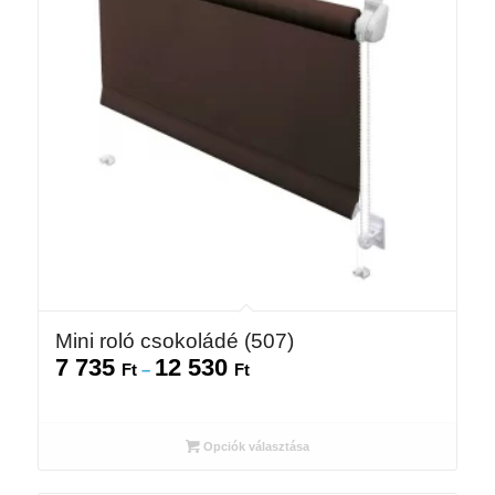
Mini roló csokoládé (507)
7 735
12 530
Ártartomány:
Ft
–
Ft
7
735 Ft
-
Opciók választása
12