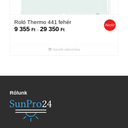
Roló Thermo 441 fehér
Akció!
9 355
29 350
Ártartomány:
Ft
–
Ft
9
355 Ft
-
Opciók választása
29
350 Ft
Rólunk