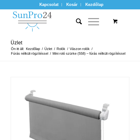
Kapcsolat
Kosár
Kezdőlap
Üzlet
Ön itt áll:
Kezdőlap
/
Üzlet
/
Rolók
/
Vászon rolók
/
Fúrás nélküli rögzítéssel
/
Mini roló szürke (558) – fúrás nélküli rögzítéssel