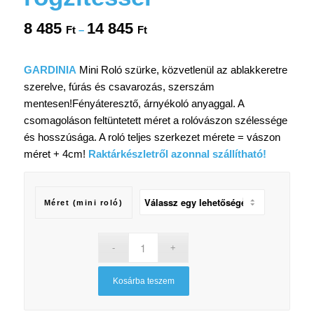
8 485
14 845
Ártartomány:
Ft
–
Ft
8
485 Ft
GARDINIA
Mini Roló szürke, közvetlenül az ablakkeretre
-
szerelve, fúrás és csavarozás, szerszám
14
mentesen!Fényáteresztő, árnyékoló anyaggal. A
845 Ft
csomagoláson feltüntetett méret a rolóvászon szélessége
és hosszúsága. A roló teljes szerkezet mérete = vászon
méret + 4cm!
Raktárkészletről azonnal szállítható!
Méret (mini roló)
Kosárba teszem