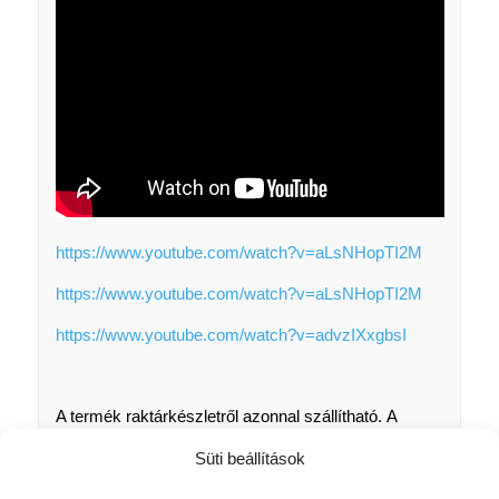
https://www.youtube.com/watch?v=aLsNHopTI2M
https://www.youtube.com/watch?v=aLsNHopTI2M
https://www.youtube.com/watch?v=advzIXxgbsI
A termék raktárkészletről azonnal szállítható. A
megadott méret a roló vászon szélessége és
Süti beállítások
hosszúsága. A mini rolók vászon szélessége + 5cm
= szerkezet szélesség! Fúrás, csavarozás,