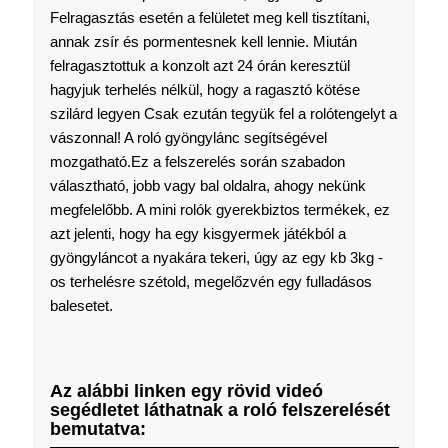
Felragasztás esetén a felületet meg kell tisztítani,
annak zsír és pormentesnek kell lennie. Miután
felragasztottuk a konzolt azt 24 órán keresztül
hagyjuk terhelés nélkül, hogy a ragasztó kötése
szilárd legyen Csak ezután tegyük fel a rolótengelyt a
vászonnal! A roló gyöngylánc segítségével
mozgatható.Ez a felszerelés során szabadon
választható, jobb vagy bal oldalra, ahogy nekünk
megfelelőbb. A mini rolók gyerekbiztos termékek, ez
azt jelenti, hogy ha egy kisgyermek játékból a
gyöngyláncot a nyakára tekeri, úgy az egy kb 3kg -
os terhelésre szétold, megelőzvén egy fulladásos
balesetet.
Az alábbi linken egy rövid videó
segédletet láthatnak a roló felszerelését
bemutatva: