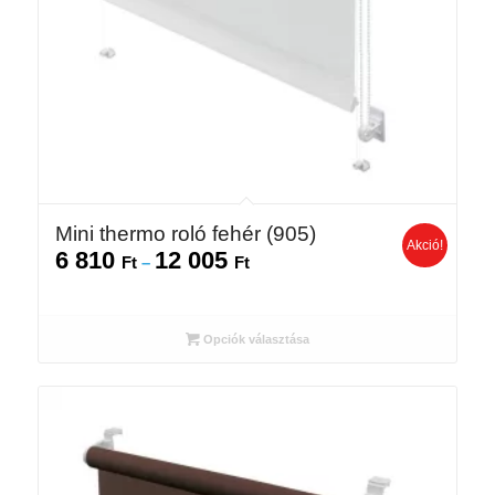
Mini thermo roló fehér (905)
Akció!
6 810
12 005
Ártartomány:
Ft
–
Ft
6
810 Ft
-
Opciók választása
12
005 Ft