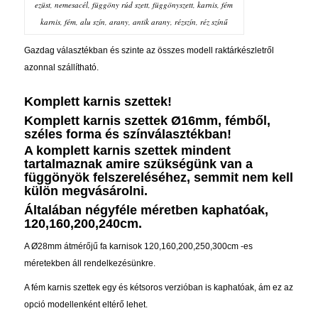
ezüst, nemesacél, függöny rúd szett, függönyszett, karnis, fém
karnis, fém, alu szín, arany, antik arany, rézszín, réz színű
Gazdag választékban és szinte az összes modell raktárkészletről
azonnal szállítható.
Komplett karnis szettek!
Komplett karnis szettek Ø16mm, fémből,
széles forma és színválasztékban!
A komplett karnis szettek mindent
tartalmaznak amire szükségünk van a
függönyök felszereléséhez, semmit nem kell
külön megvásárolni.
Általában négyféle méretben kaphatóak,
120,160,200,240cm.
A Ø28mm átmérőjű fa karnisok 120,160,200,250,300cm -es
méretekben áll rendelkezésünkre.
A fém karnis szettek egy és kétsoros verzióban is kaphatóak, ám ez az
opció modellenként eltérő lehet.