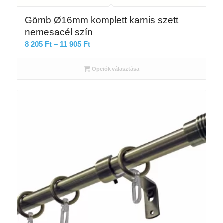
Gömb Ø16mm komplett karnis szett
nemesacél szín
Ártartomány:
8 205
Ft
–
11 905
Ft
8
205 Ft
Opciók választása
-
11
905 Ft