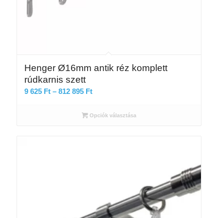
Henger Ø16mm antik réz komplett
rúdkarnis szett
Ártartomány:
9 625
Ft
–
812 895
Ft
9
625 Ft
Opciók választása
-
812
895 Ft