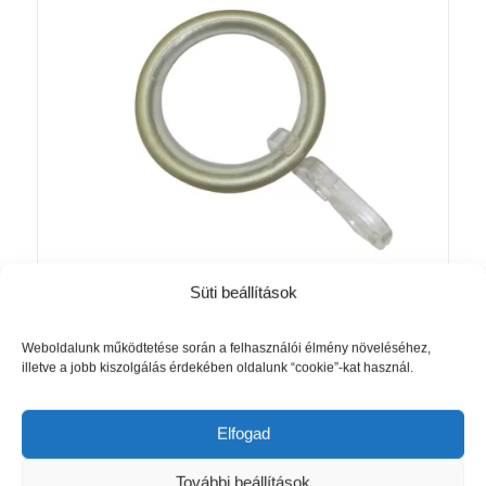
Süti beállítások
Fém függönykarikák Akasztóval
Weboldalunk működtetése során a felhasználói élmény növeléséhez,
Akció!
illetve a jobb kiszolgálás érdekében oldalunk “cookie”-kat használ.
Pezsgő Színben (10 darab)
Original
Current
1 990
Ft
1 470
Ft
price
price
Elfogad
was:
is:
Kosárba teszem
Részletek mutatása
1
1
További beállítások