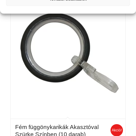
990 Ft.
470 Ft.
Fém függönykarikák Akasztóval
Akció!
Szürke Színben (10 darab)