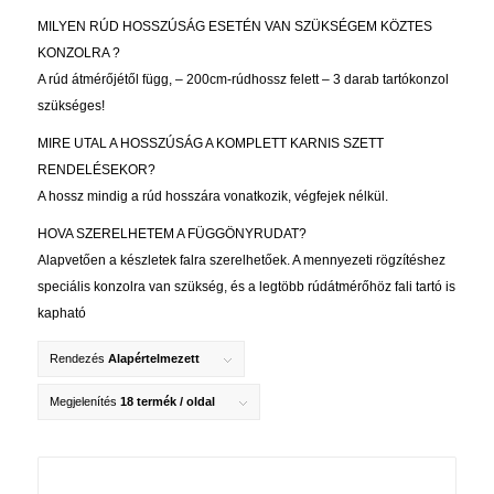
MILYEN RÚD HOSSZÚSÁG ESETÉN VAN SZÜKSÉGEM KÖZTES
KONZOLRA ?
A rúd átmérőjétől függ, – 200cm-rúdhossz felett – 3 darab tartókonzol
szükséges!
MIRE UTAL A HOSSZÚSÁG A KOMPLETT KARNIS SZETT
RENDELÉSEKOR?
A hossz mindig a rúd hosszára vonatkozik, végfejek nélkül.
HOVA SZERELHETEM A FÜGGÖNYRUDAT?
Alapvetően a készletek falra szerelhetőek. A mennyezeti rögzítéshez
speciális konzolra van szükség, és a legtöbb rúdátmérőhöz fali tartó is
kapható
Rendezés
Alapértelmezett
Megjelenítés
18 termék / oldal