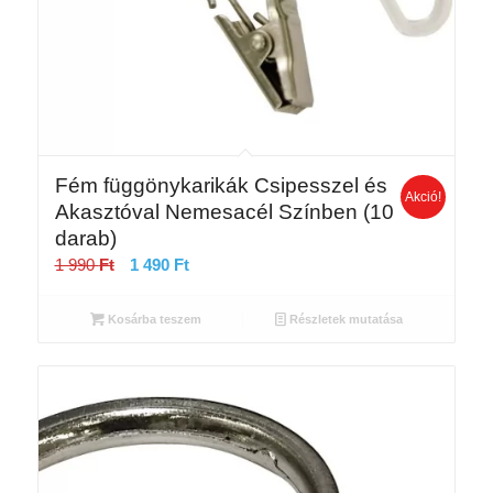
Fém függönykarikák Csipesszel és
Akció!
Akasztóval Nemesacél Színben (10
darab)
Original
Current
1 990
Ft
1 490
Ft
price
price
was:
is:
Kosárba teszem
Részletek mutatása
1
1
990 Ft.
490 Ft.