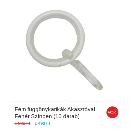
Fém függönykarikák Akasztóval
Akció!
Fehér Színben (10 darab)
Original
Current
1 990
Ft
1 490
Ft
price
price