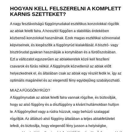
HOGYAN KELL FELSZERELNI A KOMPLETT
KARNIS SZETTEKET?
A nagy fesztávolságú függönyrudakat esztétikus konzolokkal rögzítik
az ablak feletti falra. A hossztól függően a stabilitás érdekében
közbenső konzolokat használnak. Ezek magas esztétikai színvonalat
képviselnek, és kiegészítik a függönyrúd kialakítását. A bisztró- vagy
bisztrórudat gyakran használják a konyhában és a fürdőszobában.
Ezt a változatot egyszerűen az ablakkeretek közé kell feszíteni
csavarok és fúrás nélkül. A függönyök közvetlenül az ablak előtt
helyezkednek el, és általában csak az ablak egy részét fedik le, így az
optimális magánélet és az elegendő fény egyidejűleg szabályozható.
MI AZ A FÜGGÖNYRÚD?
A függönyrudak az ablak feletti falra vannak rögzítve, és biztosítják,
hogy az alsó függöny és a díszfüggöny a kívánt hullámokban hulljon
le. A függönyöket vagy a rúdra húzzuk, vagy behúzó szalaggal
rögzítjük. Az átlátszó alsó függöny általában a teljes ablakfelületet
lefedi, és biztosítja, hogy elegendő fény jusson a helyiségbe,