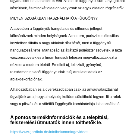
ugyanakkor belátás ellen is véd. A sötétítő függönyök sűrű anyagokból
készülnek, és mindkét oldalon vagy csak az egyik oldalon rögzíthetők.
MILYEN SZOBÁKBAN HASZNÁLHATÓ A FÜGGÖNY?
Alapvetően a függönyök hangulatos és otthonos jelleget
kölcsönöznek minden helyiségnek. A modern, purisztikus életstílus
kezdetben tiltotta a nagy ablakok díszítését, mert a függöny túl
hangulatossá tette. Manapság az átlátszó poliészter szövetek, a laza
vászonszövetek és a finom tónusok teljesen megváltoztatták ezt a
nézetet a modern életről. Emellett új, letisztult, gyönyörű,
rozsdamentes acél függönyrudak is új arculatot adtak az
ablakdekorációnak.
A hálószobában és a gyerekszobában csak az anyagválasztásnál
ügyeljünk arra, hogy a helyiség kellően sötétíthető legyen. Itt a rolók
vagy a pliszék és a sötétítő függönyök kombinációja is használható.
A pontos termékinformációk és a telepítési,
felszerelési útmutatók innen tölthetők le.
https://www.gardinia.de/infothek/montagevideos