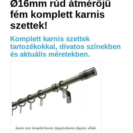
Ø16mm rúd átmérőjű
fém komplett karnis
szettek!
Komplett karnis szettek
tartozékokkal, divatos színekben
és aktuális méretekben.
karnis szett, komplett karnis, függönykarnis, függön, ablak,