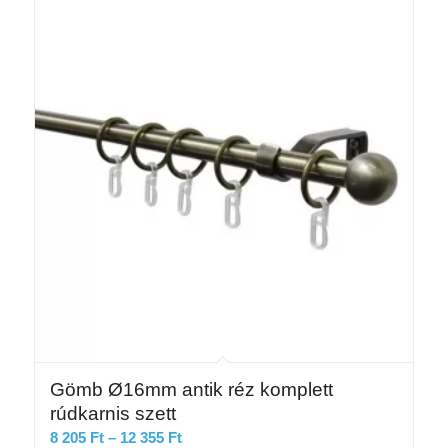
Gömb Ø16mm antik réz komplett
rúdkarnis szett
Ártartomány:
8 205
Ft
–
12 355
Ft