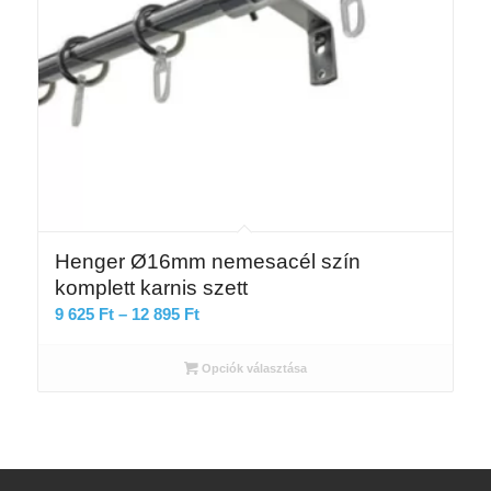
Henger Ø16mm nemesacél szín
komplett karnis szett
Ártartomány:
9 625
Ft
–
12 895
Ft
9
625 Ft
Opciók választása
-
12
895 Ft