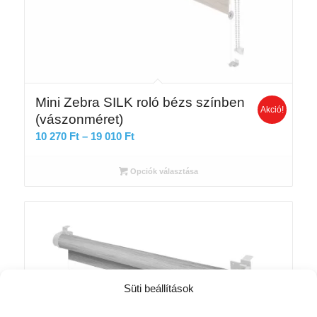
Mini Zebra SILK roló bézs színben
Akció!
(vászonméret)
Ártartomány:
10 270
Ft
–
19 010
Ft
10
270 Ft
Opciók választása
-
19
010 Ft
Süti beállítások