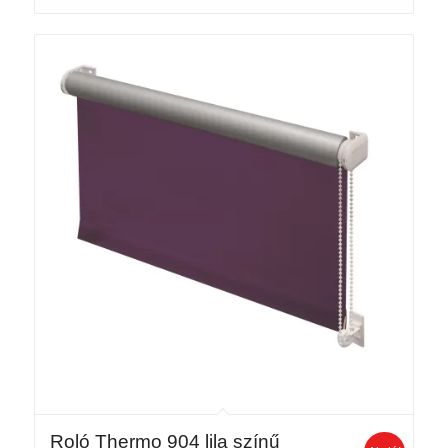
-
17
940 Ft
Roló Thermo 904 lila színű