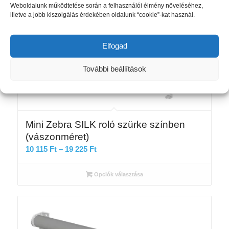
Weboldalunk működtetése során a felhasználói élmény növeléséhez,
illetve a jobb kiszolgálás érdekében oldalunk “cookie”-kat használ.
Elfogad
További beállítások
Mini Zebra SILK roló szürke színben
(vászonméret)
Ártartomány:
10 115
Ft
–
19 225
Ft
10
115 Ft
Opciók választása
-
19
225 Ft