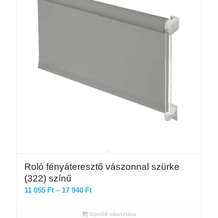
Roló fényáteresztő vászonnal szürke
(322) színű
Ártartomány:
11 055
Ft
–
17 940
Ft
11
055 Ft
Opciók választása