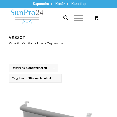
Kapcsolat
Kosár
Kezdőlap
vászon
Ön itt áll:
Kezdőlap
/
Üzlet
/
Tag: vászon
Rendezés
Alapértelmezett
Megjelenítés
18 termék / oldal