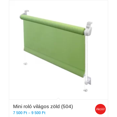
14
845 Ft
Mini roló világos zöld (504)
Akció!
Ártartomány:
7 500
Ft
–
9 500
Ft