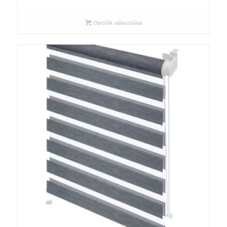
7
500 Ft
Opciók választása
-
9
500 Ft