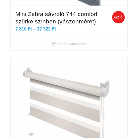
Mini Zebra sávroló 744 comfort
Akció!
szürke színben (vászonméret)
Ártartomány:
7 810
Ft
–
17 322
Ft
7
810 Ft
Opciók választása
-
17
322 Ft