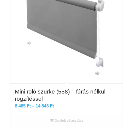
Mini roló szürke (558) – fúrás nélküli
rögzítéssel
Ártartomány:
8 485
Ft
–
14 845
Ft
8
485 Ft
Opciók választása
-