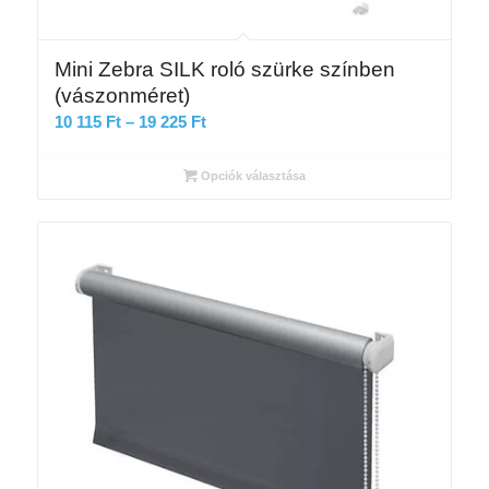
Mini Zebra SILK roló szürke színben
(vászonméret)
Ártartomány:
10 115
Ft
–
19 225
Ft
10
115 Ft
Opciók választása
-
19
225 Ft