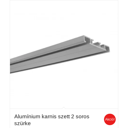
17
990 Ft
Alumínium karnis szett 2 soros
Akció!
szürke