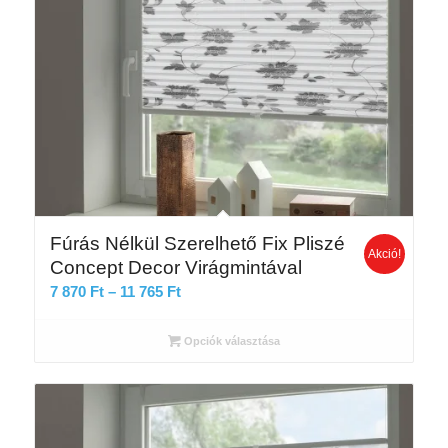
Fúrás Nélkül Szerelhető Fix Pliszé
Akció!
Concept Decor Virágmintával
Ártartomány:
7 870
Ft
–
11 765
Ft
7
870 Ft
Opciók választása
-
11
765 Ft