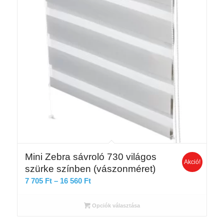
Mini Zebra sávroló 730 világos
Akció!
szürke színben (vászonméret)
Ártartomány:
7 705
Ft
–
16 560
Ft
7
705 Ft
Opciók választása
-