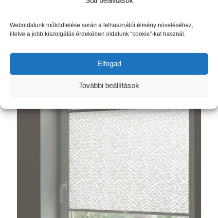
Akció!
Concept Lilly Green Újrahasznosított
Anyaggal
Weboldalunk működtetése során a felhasználói élmény növeléséhez,
Ártartomány:
6 040
Ft
–
9 565
Ft
illetve a jobb kiszolgálás érdekében oldalunk “cookie”-kat használ.
6
040 Ft
Opciók választása
Elfogad
-
9
További beállítások
565 Ft