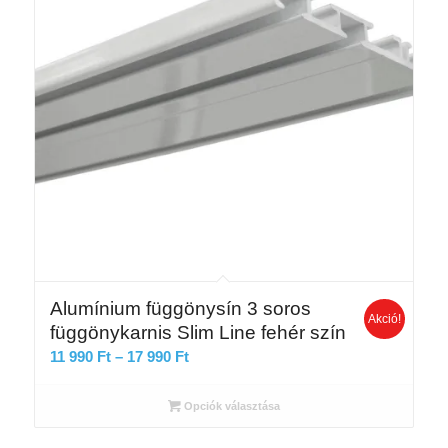
Alumínium függönysín 3 soros
Akció!
függönykarnis Slim Line fehér szín
Ártartomány:
11 990
Ft
–
17 990
Ft
11
990 Ft
Opciók választása
-