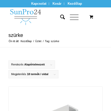
Kapcsolat
Kosár
Kezdőlap
szürke
Ön itt áll:
Kezdőlap
/
Üzlet
/
Tag: szürke
Rendezés
Alapértelmezett
Megjelenítés
18 termék / oldal