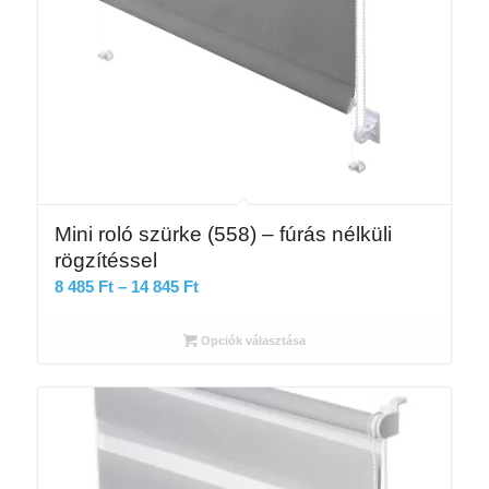
Mini roló szürke (558) – fúrás nélküli
rögzítéssel
Ártartomány:
8 485
Ft
–
14 845
Ft
8
485 Ft
Opciók választása
-
14
845 Ft