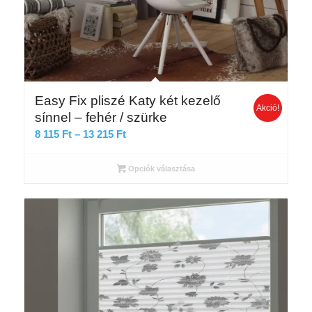
Easy Fix pliszé Katy két kezelő
Akció!
sínnel – fehér / szürke
Ártartomány:
8 115
Ft
–
13 215
Ft
8
115 Ft
Opciók választása
-
13
215 Ft