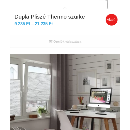
Dupla Pliszé Thermo szürke
Akció!
Ártartomány:
9 235
Ft
–
21 235
Ft
9
235 Ft
Opciók választása
-
21
235 Ft