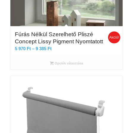
Fúrás Nélkül Szerelhető Pliszé
Akció!
Concept Lissy Pigment Nyomtatott
Ártartomány:
5 970
Ft
–
9 385
Ft
5
970 Ft
Opciók választása
-
9
385 Ft