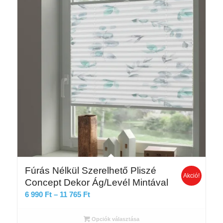
Fúrás Nélkül Szerelhető Pliszé
Akció!
Concept Dekor Ág/Levél Mintával
Ártartomány:
6 990
Ft
–
11 765
Ft
6
990 Ft
Opciók választása