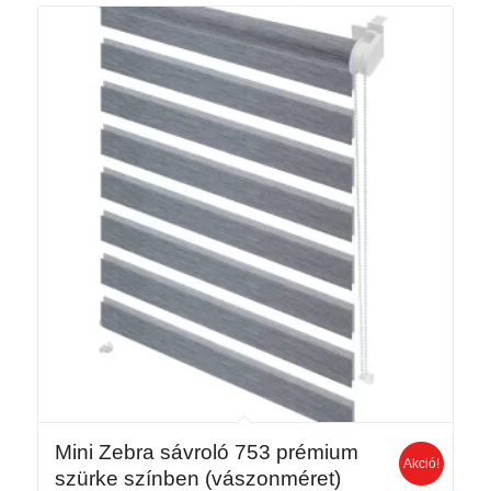
16
560 Ft
Mini Zebra sávroló 753 prémium
Akció!
szürke színben (vászonméret)