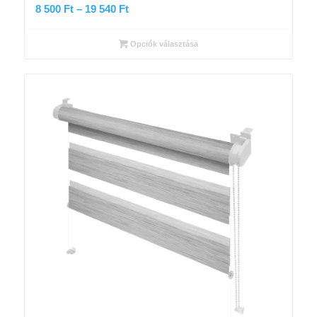
Ártartomány:
8 500
Ft
–
19 540
Ft
8
500 Ft
Opciók választása
-
19
540 Ft