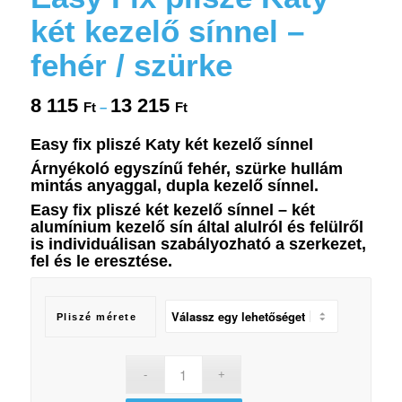
két kezelő sínnel –
fehér / szürke
8 115
13 215
Ártartomány:
Ft
–
Ft
8
Easy fix pliszé Katy két kezelő sínnel
115 Ft
Árnyékoló egyszínű fehér, szürke hullám
-
mintás anyaggal, dupla kezelő sínnel.
13
Easy fix pliszé két kezelő sínnel – k
ét
215 Ft
alumínium kezelő sín által alulról és felülről
is individuálisan szabályozható a szerkezet,
fel és le eresztése.
Pliszé mérete