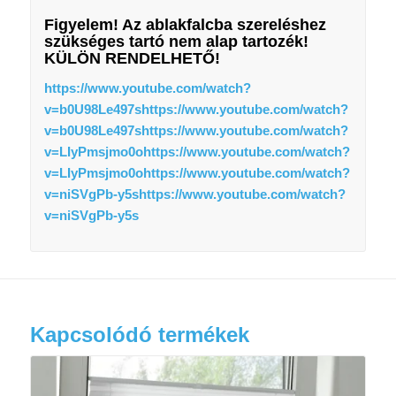
Figyelem! Az ablakfalcba szereléshez
szükséges tartó nem alap tartozék!
KÜLÖN RENDELHETŐ!
https://www.youtube.com/watch?
v=b0U98Le497s
https://www.youtube.com/watch?
v=b0U98Le497s
https://www.youtube.com/watch?
v=LIyPmsjmo0o
https://www.youtube.com/watch?
v=LIyPmsjmo0o
https://www.youtube.com/watch?
v=niSVgPb-y5s
https://www.youtube.com/watch?
v=niSVgPb-y5s
Kapcsolódó termékek