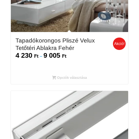
Tapadókorongos Pliszé Velux
Akció!
Tetőtéri Ablakra Fehér
4 230
9 005
Ártartomány:
Ft
–
Ft
4
230 Ft
-
Opciók választása
9
005 Ft