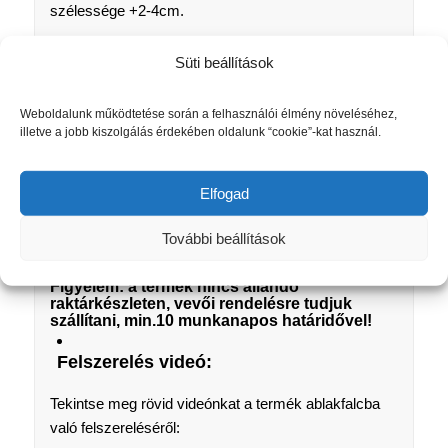
szélessége +2-4cm.
A szélesség meghatározásánál ügyeljen a kilincs
Süti beállítások
helyzetére! Ha a vászon rálóg a kilincsre, fényrés fog
keletkezni!
Weboldalunk működtetése során a felhasználói élmény növeléséhez,
A pliszé anyaga : 100% Polyester. Fényáteresztő, a
illetve a jobb kiszolgálás érdekében oldalunk “cookie”-kat használ.
helyiséget árnyékolja, de nem sötétít.
Az Easyfix termékek jellemzője, hogy fúrás,
Elfogad
csavarozás nélkül szerelhetőek, közvetlenül az
További beállítások
ablakkeretre.
Figyelem: a termék nincs állandó
raktárkészleten, vevői rendelésre tudjuk
szállítani, min.10 munkanapos határidővel!
Felszerelés videó:
Tekintse meg rövid videónkat a termék ablakfalcba
való felszereléséről: