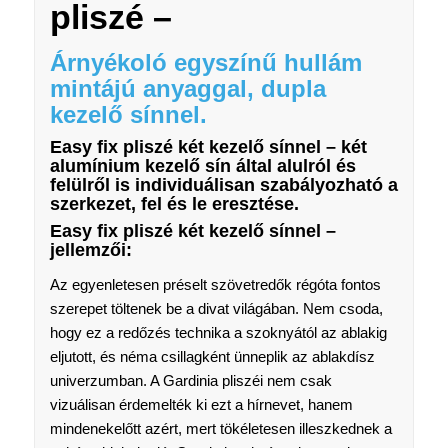
pliszé –
Árnyékoló egyszínű hullám
mintájú anyaggal, dupla
kezelő sínnel.
Easy fix pliszé két kezelő sínnel – k
ét
alumínium kezelő sín által alulról és
felülről is individuálisan szabályozható a
szerkezet, fel és le eresztése.
Easy fix pliszé két kezelő sínnel –
jellemzői:
Az egyenletesen préselt szövetredők régóta fontos
szerepet töltenek be a divat világában. Nem csoda,
hogy ez a redőzés technika a szoknyától az ablakig
eljutott, és néma csillagként ünneplik az ablakdísz
univerzumban. A Gardinia pliszéi nem csak
vizuálisan érdemelték ki ezt a hírnevet, hanem
mindenekelőtt azért, mert tökéletesen illeszkednek a