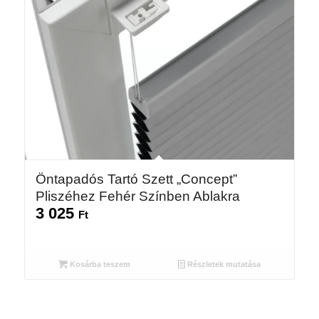
Öntapadós Tartó Szett „Concept”
Pliszéhez Fehér Színben Ablakra
3 025
Ft
Kosárba teszem
Részletek mutatása