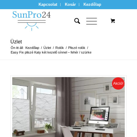
Kapcsolat
Kosár
Kezdőlap
Üzlet
Ön itt áll:
Kezdőlap
/
Üzlet
/
Rolók
/
Pliszé rolók
/
Easy Fix pliszé Katy két kezelő sínnel – fehér / szürke
Akció!