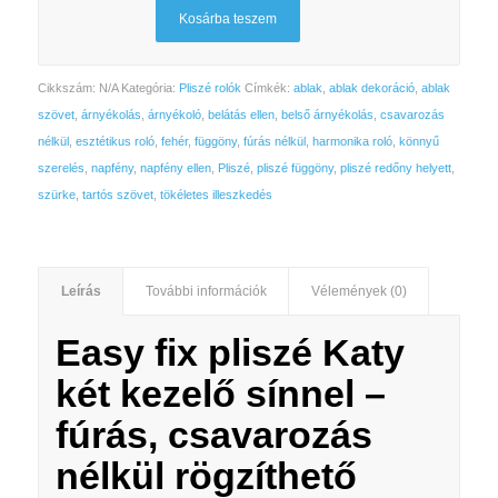
Kosárba teszem
Cikkszám:
N/A
Kategória:
Pliszé rolók
Címkék:
ablak
,
ablak dekoráció
,
ablak
szövet
,
árnyékolás
,
árnyékoló
,
belátás ellen
,
belső árnyékolás
,
csavarozás
nélkül
,
esztétikus roló
,
fehér
,
függöny
,
fúrás nélkül
,
harmonika roló
,
könnyű
szerelés
,
napfény
,
napfény ellen
,
Pliszé
,
pliszé függöny
,
pliszé redőny helyett
,
szürke
,
tartós szövet
,
tökéletes illeszkedés
Leírás
További információk
Vélemények (0)
Easy fix pliszé Katy
két kezelő sínnel –
fúrás, csavarozás
nélkül
rögzíthető