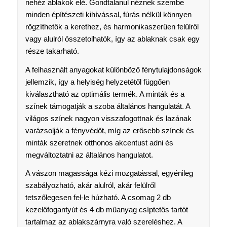
nehéz ablakok elé. Gondtalanul néznek szembe
minden építészeti kihívással, fúrás nélkül könnyen
rögzíthetők a kerethez, és harmonikaszerűen felülről
vagy alulról összetolhatók, így az ablaknak csak egy
része takarható.
A felhasznált anyagokat különböző fénytulajdonságok
jellemzik, így a helyiség helyzetétől függően
kiválasztható az optimális termék. A minták és a
színek támogatják a szoba általános hangulatát. A
világos színek nagyon visszafogottnak és lazának
varázsolják a fényvédőt, míg az erősebb színek és
minták szeretnek otthonos akcentust adni és
megváltoztatni az általános hangulatot.
A vászon magassága kézi mozgatással, egyénileg
szabályozható, akár alulról, akár felülről
tetszőlegesen fel-le húzható. A csomag 2 db
kezelőfogantyút és 4 db műanyag csíptetős tartót
tartalmaz az ablakszárnyra való szereléshez. A