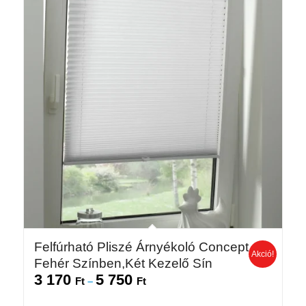
Felfúrható Pliszé Árnyékoló Concept
Akció!
Fehér Színben,Két Kezelő Sín
3 170
5 750
Ártartomány:
Ft
–
Ft
3