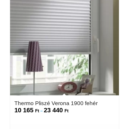
Thermo Pliszé Verona 1900 fehér
10 165
23 440
Ártartomány:
Ft
–
Ft
10
165 Ft