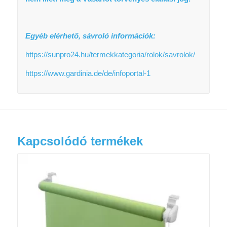
Egyéb elérhető, sávroló információk:
https://sunpro24.hu/termekkategoria/rolok/savrolok/
https://www.gardinia.de/de/infoportal-1
Kapcsolódó termékek