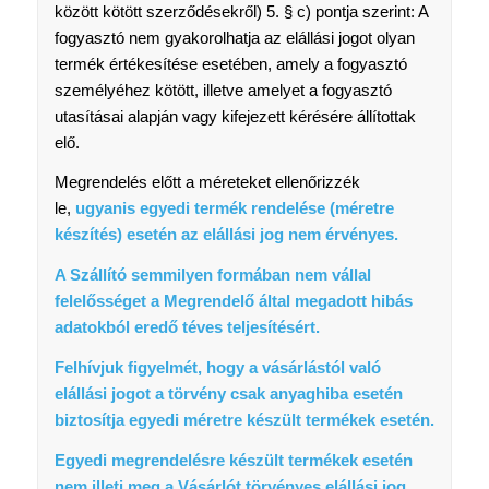
között kötött szerződésekről) 5. § c) pontja szerint: A
fogyasztó nem gyakorolhatja az elállási jogot olyan
termék értékesítése esetében, amely a fogyasztó
személyéhez kötött, illetve amelyet a fogyasztó
utasításai alapján vagy kifejezett kérésére állítottak
elő.
Megrendelés előtt a méreteket ellenőrizzék
le,
ugyanis egyedi termék rendelése (méretre
készítés) esetén az elállási jog nem érvényes.
A Szállító semmilyen formában nem vállal
felelősséget a Megrendelő által megadott hibás
adatokból eredő téves teljesítésért.
Felhívjuk figyelmét, hogy a vásárlástól való
elállási jogot a törvény csak anyaghiba esetén
biztosítja egyedi méretre készült termékek esetén.
Egyedi megrendelésre készült termékek esetén
nem illeti meg a Vásárlót törvényes elállási jog.