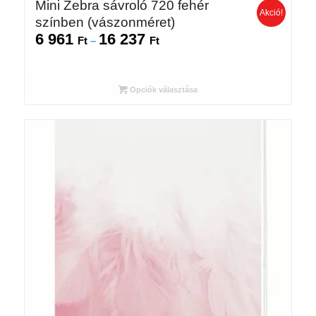
Mini Zebra sávroló 720 fehér
Akció!
színben (vászonméret)
6 961
16 237
Ártartomány:
Ft
–
Ft
6
961 Ft
-
Opciók választása
16
237 Ft