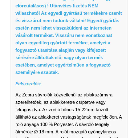
előreutalásos) ! Utánvétes fizetés NEM
válaszható! A
z egyedi gyártású termékekre cserét
és visszárut nem tudunk vállalni!
Egyedi gyártás
esetén nem lehet visszaküldeni az interneten
vásárolt terméket.
Visszáru nem vonatkozhat
olyan egyedileg gyártott termékre, amelyet a
fogyasztó utasítása alapján vagy kifejezett
kérésére állítottak elő, vagy olyan termék
esetében, amelyet egyértelműen a fogyasztó
személyére szabtak.
Felszerelés:
Az Zebra sávrolók közvetlenül az ablakszárnyra
szerelhetőek, az ablakkeretre csíptetve vagy
felragasztva. A szorító bilincs 15-22mm között
állítható az ablakkeret vastagságának megfelelően. A
roló anyaga 100 % Polyester. A sávroló tengely
átmérője Ø 18 mm. A rolót mozgató gyöngyláncos