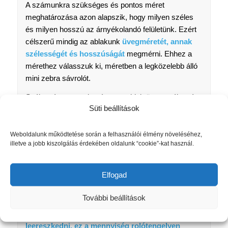
A számunkra szükséges és pontos méret
meghatározása azon alapszik, hogy milyen széles
és milyen hosszú az árnyékolandó felületünk. Ezért
célszerű mindig az ablakunk
üvegméretét, annak
szélességét és hosszúságát
megmérni. Ehhez a
mérethez válasszuk ki, méretben a legközelebb álló
mini zebra sávrolót.
Szélességre vonatkozóan: az ablak üveg szélessége
Süti beállítások
+3 cm akár +4 cm. Tehát 64-65 cm széles
üvegfelületű ablakra 68 cm szélességű rolót érdemes
rendelni. A roló szélesség kiválasztásának ügyelni
Weboldalunk működtetése során a felhasználói élmény növeléséhez,
illetve a jobb kiszolgálás érdekében oldalunk “cookie”-kat használ.
kell arra, hogy a roló vászon el tudjon futni a ablak
kilincs mellett!
Elfogad
Magasságra vonatkozóan: ha az ablakunk
üvegezett része rövidebb, mint 150 cm, úgy nincs
További beállítások
semmi tenni valónk. Az ajtó/ablak valós hossza és
a roló hossza közötti mennyiség nem fog
leereszkedni, ez a mennyiség rolótengelyen