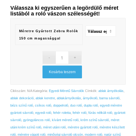
Válassza ki egyszerűen a legördülő méret
listából a
roló vászon szélességét
!
Méretre Gyártott Zebra Rolók
150 cm magassággal
Kosárba teszem
Cikkszám:
N/A
Kategória:
Egyedi Méretű Sávrolók
Címkék:
ablak árnyékolás
,
ablak dekoráció
,
ablak keretre
,
ablakárnyékolás
,
árnyékoló
,
barna sávroló
,
bézs színű roló
,
csíkos roló
,
doppelroló
,
duo roló
,
dupla roló
,
egyedi méretre
gyártott sávroló
,
egyedi roló
,
fehér roletta
,
fehér roló
,
fúrás nélküli roló
,
gyártott
sávroló
,
gyöngyláncos roló
,
kívánt méretű roló
,
krém színű sávroló
,
méret
utáni krém színű roló
,
méret utáni roló
,
méretre gyártott roló
,
méretre készített
roló
,
méretre vágott roló
,
minőségi sávroló olcsón
,
modern roló
,
natúr színű