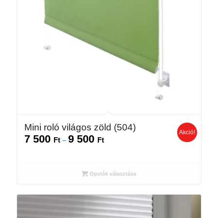
Mini roló világos zöld (504)
Akció!
7 500
9 500
Ártartomány:
Ft
–
Ft
7
500 Ft
-
Opciók választása
9
500 Ft