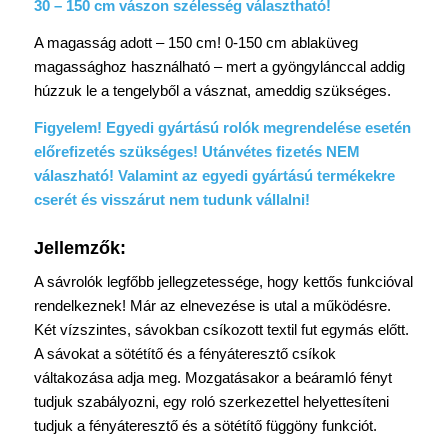
30 – 150 cm vászon szélesség választható!
A magasság adott – 150 cm! 0-150 cm ablaküveg
magassághoz használható – mert a gyöngylánccal addig
húzzuk le a tengelyből a vásznat, ameddig szükséges.
Figyelem! Egyedi gyártású rolók megrendelése esetén
előrefizetés szükséges! Utánvétes fizetés NEM
válaszható! Valamint az egyedi gyártású termékekre
cserét és visszárut nem tudunk vállalni!
Jellemzők:
A sávrolók legfőbb jellegzetessége, hogy kettős funkcióval
rendelkeznek! Már az elnevezése is utal a működésre.
Két vízszintes, sávokban csíkozott textil fut egymás előtt.
A sávokat a sötétítő és a fényáteresztő csíkok
váltakozása adja meg. Mozgatásakor a beáramló fényt
tudjuk szabályozni, egy roló szerkezettel helyettesíteni
tudjuk a fényáteresztő és a sötétítő függöny funkciót.