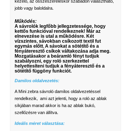
kezelő, az összeszereléskor szabadon választható,
jobb vagy baloldalra.
Működés:
A sávrolók legfőbb jellegzetessége, hogy
kettős funkcióval rendelkeznek! Már az
elnevezése is utal a működésre. Két
vízszintes, sávokban csíkozott textil fut
egymás előtt. A sávokat a sötétítő és a
fényáteresztő csíkok váltakozása adja meg.
Mozgatásakor a beáramló fényt tudjuk
szabályozni, egy roló szerkezettel
helyettesíteni tudjuk a fényáteresztő és a
sötétítő függöny funkciót.
Damilos oldalvezetés:
A Mini zebra sávroló damilos oldalvezetéssel
rendelkezik, ami azt jelenti, hogy a roló az ablak
síkjában marad akkor is ha az ablak bukó,
szellőzésre van állítva.
Ideális méret választása: