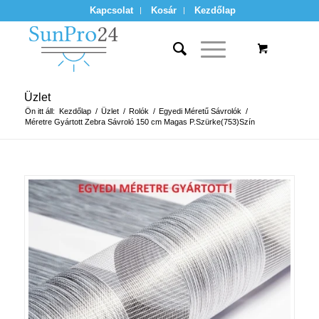
Kapcsolat
Kosár
Kezdőlap
Üzlet
Ön itt áll:
Kezdőlap
/
Üzlet
/
Rolók
/
Egyedi Méretű Sávrolók
/
Méretre Gyártott Zebra Sávroló 150 cm Magas P.Szürke(753)Szín