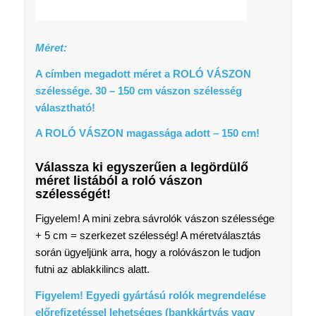
Méret:
A címben megadott méret a ROLÓ VÁSZON
szélessége. 30 – 150 cm vászon szélesség
választható!
A ROLÓ VÁSZON magassága adott – 150 cm!
Válassza ki egyszerűen a legördülő
méret listából a
roló vászon
szélességét
!
Figyelem! A mini zebra sávrolók vászon szélessége
+ 5 cm = szerkezet szélesség! A méretválasztás
során ügyeljünk arra, hogy a rolóvászon le tudjon
futni az ablakkilincs alatt.
Figyelem! Egyedi gyártású rolók megrendelése
előrefizetéssel lehetséges (bankkártyás vagy