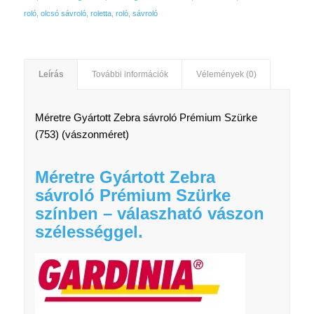
roló
,
olcsó sávroló
,
roletta
,
roló
,
sávroló
Leírás
További információk
Vélemények (0)
Méretre Gyártott Zebra sávroló Prémium Szürke
(753) (vászonméret)
Méretre Gyártott Zebra
sávroló Prémium Szürke
színben – válaszható vászon
szélességgel.