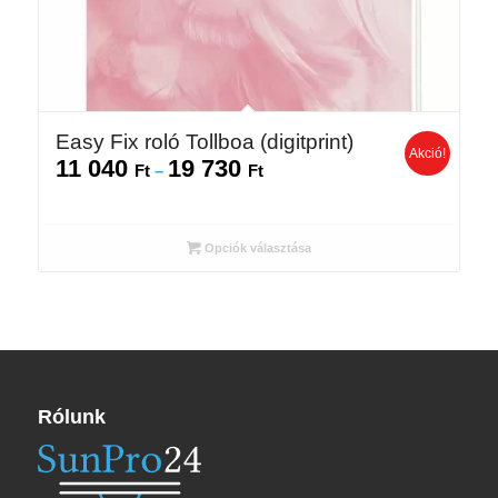
Easy Fix roló Tollboa (digitprint)
Akció!
11 040
19 730
Ártartomány:
Ft
–
Ft
11
040 Ft
-
Opciók választása
19
730 Ft
Rólunk