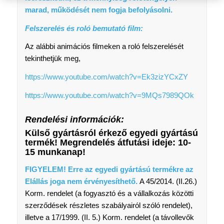
marad, működését nem fogja befolyásolni.
Felszerelés és roló bemutató film:
Az alábbi animációs filmeken a roló felszerelését
tekinthetjük meg,
https://www.youtube.com/watch?v=Ek3zizYCxZY
https://www.youtube.com/watch?v=9MQs7989QOk
Rendelési információk:
Külső gyártásról érkező egyedi gyártású
termék! Megrendelés átfutási ideje: 10-
15 munkanap!
FIGYELEM! Erre az egyedi gyártású termékre az
Elállás joga nem érvényesíthető.
A 45/2014. (II.26.)
Korm. rendelet (a fogyasztó és a vállalkozás közötti
szerződések részletes szabályairól szóló rendelet),
illetve a 17/1999. (II. 5.) Korm. rendelet (a távollevők