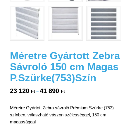
Méretre Gyártott Zebra
Sávroló 150 cm Magas
P.Szürke(753)Szín
23 120
41 890
Ártartomány:
Ft
–
Ft
23
120 Ft
Méretre Gyártott Zebra sávroló Prémium Szürke (753)
-
színben, válaszható vászon szélességgel, 150 cm
41
magassággal
890 Ft