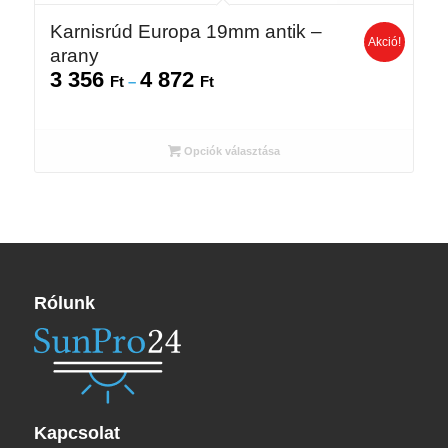
Karnisrúd Europa 19mm antik –
Akció!
arany
3 356
4 872
Ártartomány:
Ft
–
Ft
3
356 Ft
-
Opciók választása
4
872 Ft
Rólunk
Kapcsolat