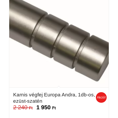
Karnis végfej Europa Andra, 1db-os,
Akció!
ezüst-szatén
2 240
1 950
Original
Current
Ft
Ft
price
price