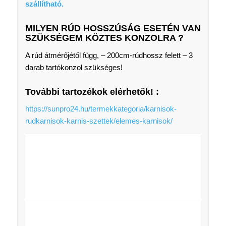
szállítható.
MILYEN RÚD HOSSZÚSÁG ESETÉN VAN
SZÜKSÉGEM KÖZTES KONZOLRA ?
A rúd átmérőjétől függ, – 200cm-rúdhossz felett – 3
darab tartókonzol szükséges!
További tartozékok elérhetők! :
https://sunpro24.hu/termekkategoria/karnisok-
rudkarnisok-karnis-szettek/elemes-karnisok/