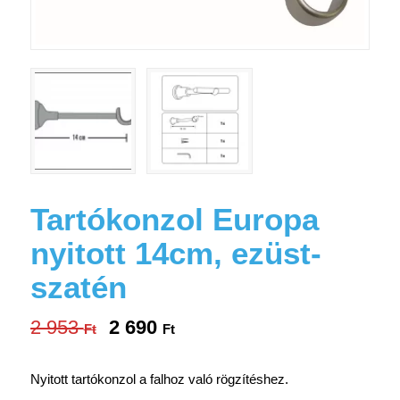
Tartókonzol Europa
nyitott 14cm, ezüst-
szatén
2 953
2 690
Original
Current
Ft
Ft
price
price
was:
is:
Nyitott tartókonzol a falhoz való rögzítéshez.
2
2