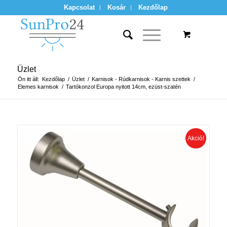
Kapcsolat
Kosár
Kezdőlap
Üzlet
Ön itt áll:
Kezdőlap
/
Üzlet
/
Karnisok - Rúdkarnisok - Karnis szettek
/
Elemes karnisok
/
Tartókonzol Europa nyitott 14cm, ezüst-szatén
Akció!