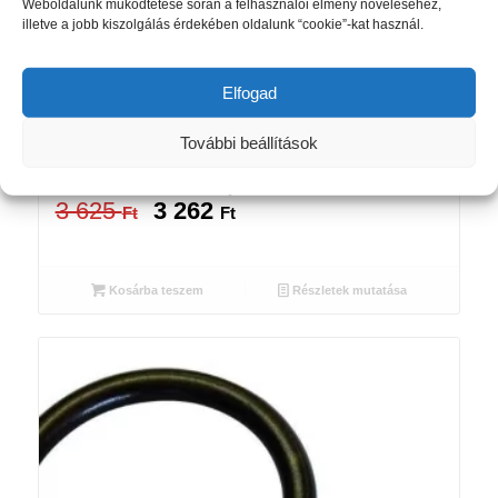
Weboldalunk működtetése során a felhasználói élmény növeléséhez,
illetve a jobb kiszolgálás érdekében oldalunk “cookie”-kat használ.
Elfogad
További beállítások
Tartókonzol dupla Europa, nyitott
Akció!
14/6cm antik-arany
3 625
3 262
Original
Current
Ft
Ft
price
price
was:
is:
3
3
Kosárba teszem
Részletek mutatása
625 Ft.
262 Ft.