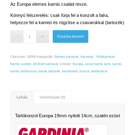
953 Ft.
690 Ft.
Az Europa elemes karnis család része.
Könnyű felszerelés: csak fúrja fel a konzolt a falra,
helyezze fel a karnist és rögzítse a csavarokkal (tartozék)
Kosárba teszem
Cikkszám:
30008
Kategóriák:
Elemes karnisok
,
Karnisok - Rúdkarnisok -
Karnis szettek
,
Ø19mm karnisok
Címkék:
Europa
,
ezüst karnis tartó
,
karnis
,
karnis tartókonzol
,
karnis tartozék
,
karnistartó
,
konzol
,
tartókonzol
Leírás
Vélemények (0)
Tartókonzol Europa 19mm nyitott 14cm, szatén ezüst