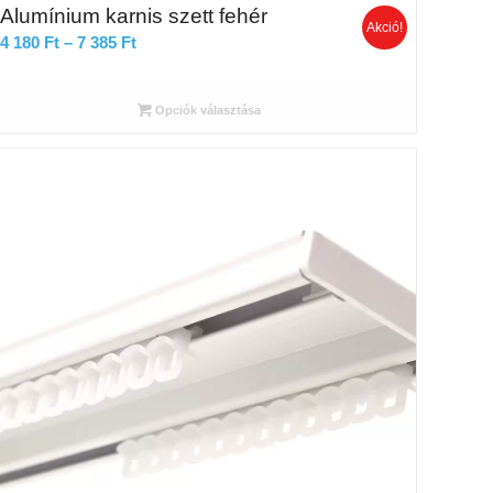
Alumínium karnis szett fehér
Akció!
Ártartomány:
4 180
Ft
–
7 385
Ft
4
180 Ft
Opciók választása
-
7
385 Ft