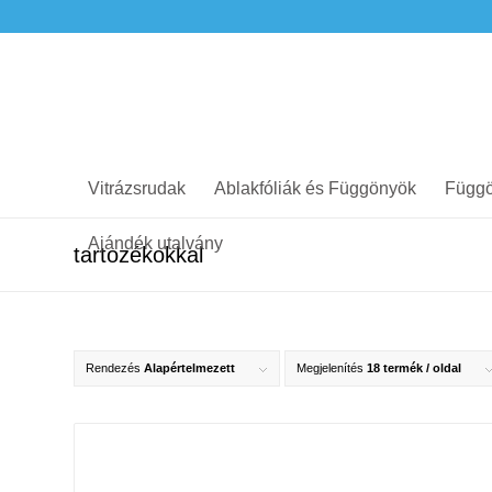
Vitrázsrudak
Ablakfóliák és Függönyök
Függö
Ajándék utalvány
tartozékokkal
Rendezés
Alapértelmezett
Megjelenítés
18 termék / oldal