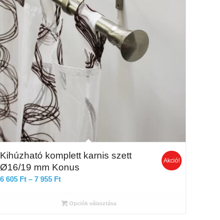
Kihúzható komplett karnis szett
Akció!
Ø16/19 mm Konus
Ártartomány:
6 605
Ft
–
7 955
Ft
6
605 Ft
Opciók választása
-