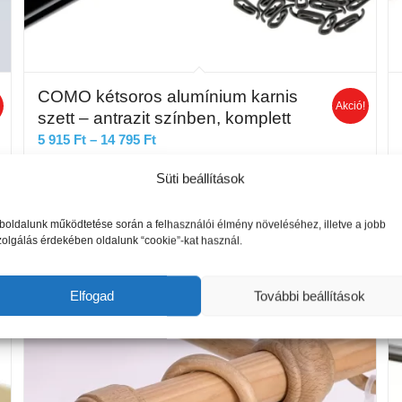
COMO kétsoros alumínium karnis
!
Akció!
szett – antrazit színben, komplett
Ártartomány:
5 915
Ft
–
14 795
Ft
5
Süti beállítások
915 Ft
Opciók választása
-
14
oldalunk működtetése során a felhasználói élmény növeléséhez, illetve a jobb
zolgálás érdekében oldalunk “cookie”-kat használ.
795 Ft
Elfogad
További beállítások