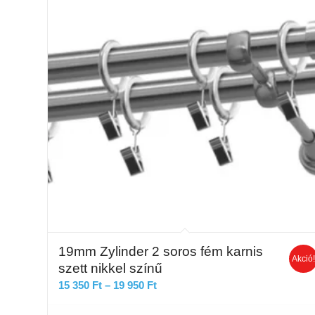
19mm Zylinder 2 soros fém karnis
Akció
szett nikkel színű
Ártartomány:
15 350
Ft
–
19 950
Ft
15