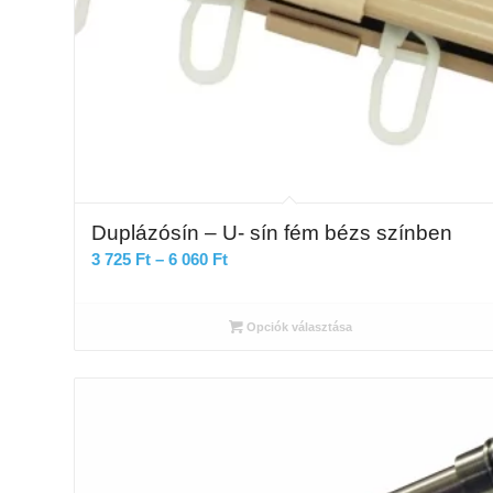
Duplázósín – U- sín fém bézs színben
Ártartomány:
3 725
Ft
–
6 060
Ft
3
725 Ft
Opciók választása
-
6
060 Ft