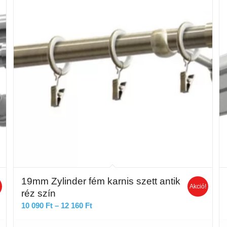
19mm Zylinder fém karnis szett antik
!
Akció!
réz szín
Ártartomány:
10 090
Ft
–
12 160
Ft
10