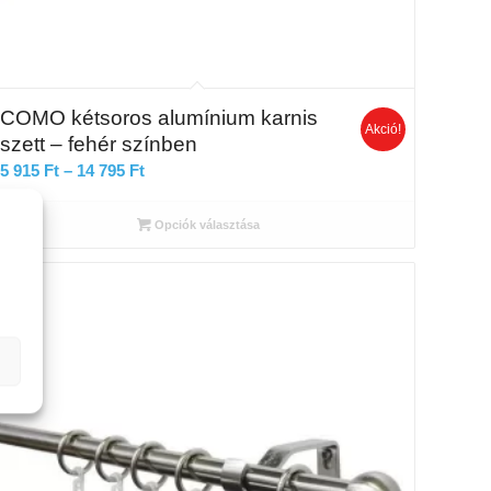
COMO kétsoros alumínium karnis
Akció!
szett – fehér színben
Ártartomány:
5 915
Ft
–
14 795
Ft
5
915 Ft
Opciók választása
-
14
795 Ft