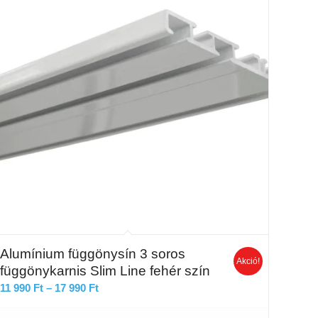
Alumínium függönysín 3 soros
Akció!
függönykarnis Slim Line fehér szín
Ártartomány:
11 990
Ft
–
17 990
Ft
11