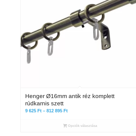
Henger Ø16mm antik réz komplett
rúdkarnis szett
Ártartomány:
9 625
Ft
–
812 895
Ft
9
625 Ft
Opciók választása
-