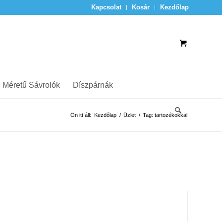
Kapcsolat
Kosár
Kezdőlap
 Méretű Sávrolók
Díszpárnák
Ön itt áll:
Kezdőlap
/
Üzlet
/
Tag: tartozékokkal