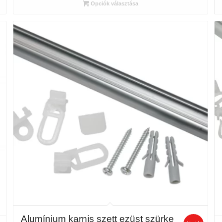
090 Ft
Opciók választása
-
12
160 Ft
Alumínium karnis szett ezüst szürke