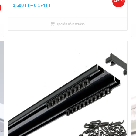
Akció!
Ártartomány:
3 598
Ft
–
6 174
Ft
!
3
598 Ft
Opciók választása
-
6
174 Ft