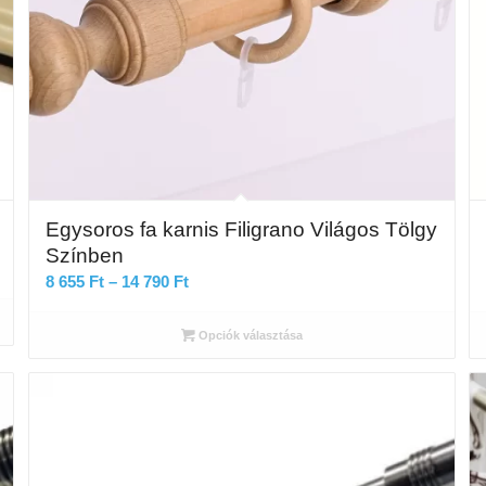
Egysoros fa karnis Filigrano Világos Tölgy
Színben
Ártartomány:
8 655
Ft
–
14 790
Ft
8
655 Ft
Opciók választása
-
14
790 Ft