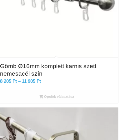
Gömb Ø16mm komplett karnis szett
nemesacél szín
Ártartomány:
8 205
Ft
–
11 905
Ft
8
205 Ft
Opciók választása
-
11
905 Ft