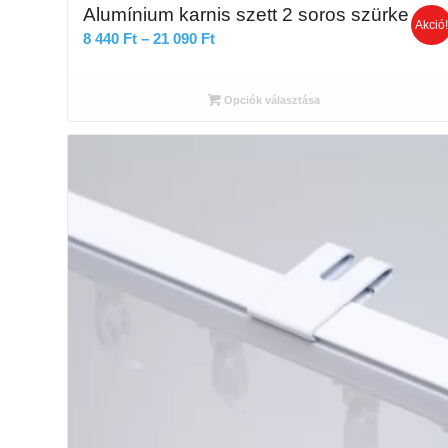
Alumínium karnis szett 2 soros szürke
Akció
Ártartomány:
8 440
Ft
–
21 090
Ft
8
440 Ft
Opciók választása
-
21
090 Ft