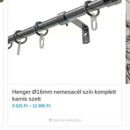
Henger Ø16mm nemesacél szín komplett
karnis szett
Ártartomány:
9 625
Ft
–
12 895
Ft
9
625 Ft
Opciók választása
-