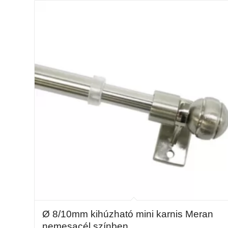
812
895 Ft
Ø 8/10mm kihúzható mini karnis Meran
nemesacél színben