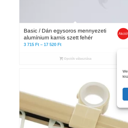
Basic / Dán egysoros mennyezeti
Akció
alumínium karnis szett fehér
Ártartomány:
3 715
Ft
–
17 520
Ft
3
715 Ft
Opciók választása
-
17
Web
kis
520 Ft