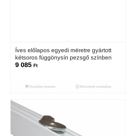
Íves előlapos egyedi méretre gyártott
kétsoros függönysín pezsgő színben
9 085
Ft
Kosárba teszem
Részletek mutatása