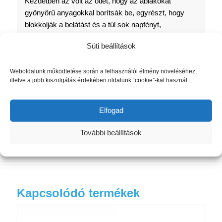
Kezdetben az volt az ötlet, hogy az ablakokat
gyönyörű anyagokkal borítsák be, egyrészt, hogy
blokkolják a belátást és a túl sok napfényt,
ugyanakkor egy gyönyörű design elemet
Süti beállítások
alkalmazzanak a kényelmes szobákhoz. Egy ötlet,
amely a sok irányzaton, életstíluson és társadalmi
Weboldalunk működtetése során a felhasználói élmény növeléséhez,
fejlődésen átívelő időutazás ellenére soha nem
illetve a jobb kiszolgálás érdekében oldalunk “cookie”-kat használ.
veszítette el fiatalságát, és most új korszakba vezeti
a modern életet friss szellemiséggel és innovatív
megoldásokkal.
Elfogad
További beállítások
Kapcsolódó termékek