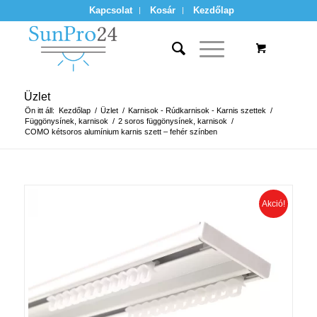
Kapcsolat
Kosár
Kezdőlap
Üzlet
Ön itt áll:
Kezdőlap
/
Üzlet
/
Karnisok - Rúdkarnisok - Karnis szettek
/
Függönysínek, karnisok
/
2 soros függönysínek, karnisok
/
COMO kétsoros alumínium karnis szett – fehér színben
Akció!