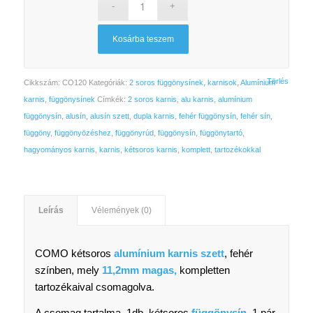
6
5
725 Ft.
915 Ft.
Kosárba teszem
Törlés
Cikkszám:
CO120
Kategóriák:
2 soros függönysínek, karnisok
,
Alumínium
karnis, függönysínek
Címkék:
2 soros karnis
,
alu karnis
,
alumínium
függönysín
,
alusín
,
alusín szett
,
dupla karnis
,
fehér függönysín
,
fehér sín
,
függöny
,
függönyözéshez
,
függönyrúd
,
függönysín
,
függönytartó
,
hagyományos karnis
,
karnis
,
kétsoros karnis
,
komplett
,
tartozékokkal
Leírás
Vélemények (0)
COMO kétsoros
alumínium karnis szett
, fehér
színben, mely
11,2
mm magas,
kompletten
tartozékaival csomagolva.
A csomag tartalma, 1db kétsoros
függönysín
, 1 pár