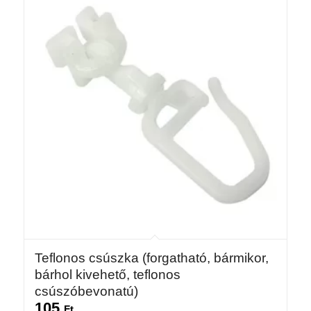
Teflonos csúszka (forgatható, bármikor,
bárhol kivehető, teflonos
csúszóbevonatú)
105
Ft