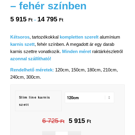
– fehér színben
5 915
14 795
Ártartomány:
Ft
–
Ft
5
915 Ft
Kétsoros
, tartozékokkal
kompletten szerelt
alumínium
-
karnis szett
, fehér színben. A megadott ár egy darab
14
karnis szettre vonatkozik.
Minden méret
raktárkészletről
795 Ft
azonnal szállítható!
Rendelhető méretek:
120cm, 150cm, 180cm, 210cm,
240cm, 300cm.
Slim line karnis
szett
6 725
5 915
Original
Current
Ft
Ft
price
price
was:
is: