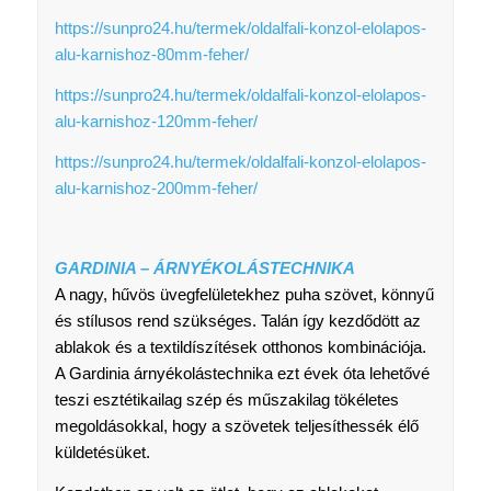
https://sunpro24.hu/termek/oldalfali-konzol-elolapos-
alu-karnishoz-80mm-feher/
https://sunpro24.hu/termek/oldalfali-konzol-elolapos-
alu-karnishoz-120mm-feher/
https://sunpro24.hu/termek/oldalfali-konzol-elolapos-
alu-karnishoz-200mm-feher/
GARDINIA – ÁRNYÉKOLÁSTECHNIKA
A nagy, hűvös üvegfelületekhez puha szövet, könnyű
és stílusos rend szükséges. Talán így kezdődött az
ablakok és a textildíszítések otthonos kombinációja.
A Gardinia árnyékolástechnika ezt évek óta lehetővé
teszi esztétikailag szép és műszakilag tökéletes
megoldásokkal, hogy a szövetek teljesíthessék élő
küldetésüket.