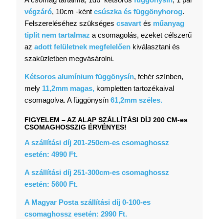
végzáró
, 10cm -ként
csúszka és függönyhorog
.
Felszereléséhez szükséges
csavart
és
műanyag
tiplit
nem tartalmaz
a csomagolás, ezeket célszerű
az
adott felületnek megfelelően
kiválasztani és
szaküzletben megvásárolni.
Kétsoros alumínium függönysín
, fehér színben,
mely
11,2
mm magas,
kompletten tartozékaival
csomagolva. A függönysín
61,2mm széles.
FIGYELEM – AZ ALAP SZÁLLÍTÁSI DÍJ 200 CM-es
CSOMAGHOSSZIG ÉRVÉNYES!
A szállítási díj 201-250cm-es csomaghossz
esetén: 4990 Ft.
A szállítási díj 251-300cm-es csomaghossz
esetén: 5600 Ft.
A Magyar Posta szállítási díj 0-100-es
csomaghossz esetén: 2990 Ft.