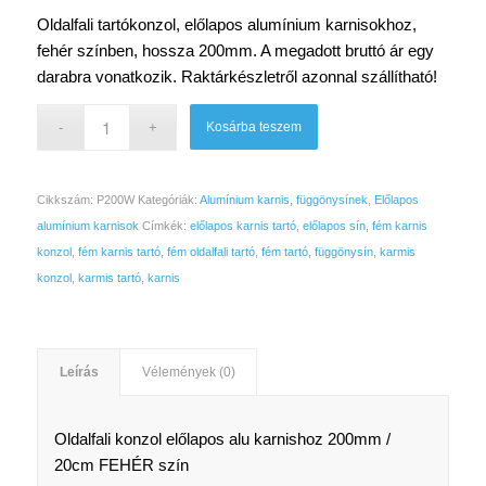
Oldalfali tartókonzol, előlapos alumínium karnisokhoz,
fehér színben, hossza 200mm. A megadott bruttó ár egy
darabra vonatkozik. Raktárkészletről azonnal szállítható!
Kosárba teszem
Cikkszám:
P200W
Kategóriák:
Alumínium karnis, függönysínek
,
Előlapos
alumínium karnisok
Címkék:
előlapos karnis tartó
,
előlapos sín
,
fém karnis
konzol
,
fém karnis tartó
,
fém oldalfali tartó
,
fém tartó
,
függönysín
,
karmis
konzol
,
karmis tartó
,
karnis
Leírás
Vélemények (0)
Oldalfali konzol előlapos alu karnishoz 200mm /
20cm FEHÉR szín