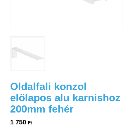
Oldalfali konzol
előlapos alu karnishoz
200mm fehér
1 750
Ft