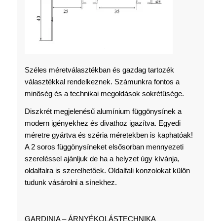
Széles méretválasztékban és gazdag tartozék
választékkal rendelkeznek. Számunkra fontos a
minőség és a technikai megoldások sokrétűsége.
Diszkrét megjelenésű alumínium függönysínek a
modern igényekhez és divathoz igazítva. Egyedi
méretre gyártva és széria méretekben is kaphatóak!
A 2 soros függönysíneket elsősorban mennyezeti
szereléssel ajánljuk de ha a helyzet úgy kívánja,
oldalfalra is szerelhetőek. Oldalfali konzolokat külön
tudunk vásárolni a sínekhez.
GARDINIA – ÁRNYÉKOLÁSTECHNIKA