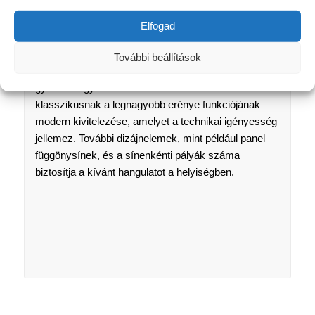
A függönytartók között található klasszikus
gondoskodik arról, hogy a függönyök a kívánt
Elfogad
lendülettel essenek, és ezáltal szemet
gyönyörködtetővé váljanak. Még ma is a technikai
További beállítások
részletekben rejlik a művészet, amely biztosítja a
gyors és egyszerű összeszerelést. Ennek a
klasszikusnak a legnagyobb erénye funkciójának
modern kivitelezése, amelyet a technikai igényesség
jellemez. További dizájnelemek, mint például panel
függönysínek, és a sínenkénti pályák száma
biztosítja a kívánt hangulatot a helyiségben.