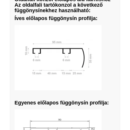
Az oldalfali tartókonzol a következő
függönysínekhez használható:
Íves előlapos függönysín profilja:
Egyenes előlapos függönysín profilja: