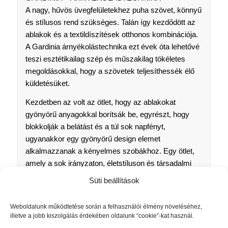
A nagy, hűvös üvegfelületekhez puha szövet, könnyű
és stílusos rend szükséges. Talán így kezdődött az
ablakok és a textildíszítések otthonos kombinációja.
A Gardinia árnyékolástechnika ezt évek óta lehetővé
teszi esztétikailag szép és műszakilag tökéletes
megoldásokkal, hogy a szövetek teljesíthessék élő
küldetésüket.
Kezdetben az volt az ötlet, hogy az ablakokat
gyönyörű anyagokkal borítsák be, egyrészt, hogy
blokkolják a belátást és a túl sok napfényt,
ugyanakkor egy gyönyörű design elemet
alkalmazzanak a kényelmes szobákhoz. Egy ötlet,
amely a sok irányzaton, életstíluson és társadalmi
fejlődésen átívelő időutazás ellenére soha nem
Süti beállítások
veszítette el fiatalságát, és most új korszakba vezeti
a modern életet friss szellemiséggel és innovatív
Weboldalunk működtetése során a felhasználói élmény növeléséhez,
megoldásokkal.
illetve a jobb kiszolgálás érdekében oldalunk “cookie”-kat használ.