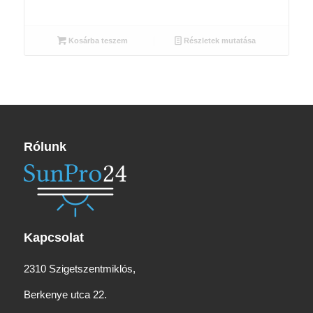
price
price
was:
is:
6
6
Kosárba teszem
Részletek mutatása
495 Ft.
035 Ft.
Rólunk
Kapcsolat
2310 Szigetszentmiklós,
Berkenye utca 22.