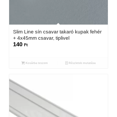
Slim Line sín csavar takaró kupak fehér
+ 4x45mm csavar, tiplivel
140
Ft
Kosárba teszem
Részletek mutatása