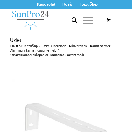
Kapcsolat
Kosár
Kezdőlap
Üzlet
Ön itt áll:
Kezdőlap
/
Üzlet
/
Karnisok - Rúdkarnisok - Karnis szettek
/
Alumínium karnis, függönysínek
/
Oldalfali konzol előlapos alu karnishoz 200mm fehér