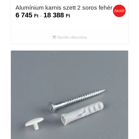
Alumínium karnis szett 2 soros fehér
Akció!
6 745
18 388
Ártartomány:
Ft
–
Ft
6
745 Ft
-
Opciók választása
18
388 Ft