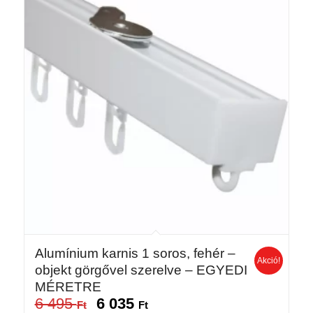
Alumínium karnis 1 soros, fehér –
Akció!
objekt görgővel szerelve – EGYEDI
MÉRETRE
6 495
6 035
Original
Current
Ft
Ft