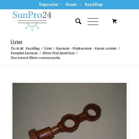
Kapcsolat
Kosár
Kezdőlap
Üzlet
Ön itt áll:
Kezdőlap
/
Üzlet
/
Karnisok - Rúdkarnisok - Karnis szettek
/
Komplett karnisok
/
28mm Rúd átmérővel
/
Duo konzol 28mm cseresznyefa