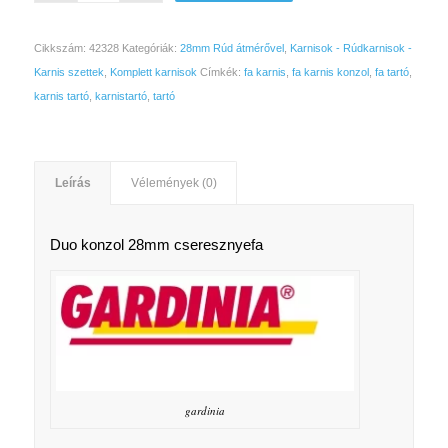
Cikkszám:
42328
Kategóriák:
28mm Rúd átmérővel
,
Karnisok - Rúdkarnisok -
Karnis szettek
,
Komplett karnisok
Címkék:
fa karnis
,
fa karnis konzol
,
fa tartó
,
karnis tartó
,
karnistartó
,
tartó
Leírás
Vélemények (0)
Duo konzol 28mm cseresznyefa
gardinia