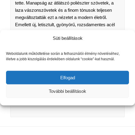
tette. Manapság az átlátszó poliészter szövetek, a
laza vászonszövetek és a finom tónusok teljesen
megváltoztatták ezt a nézetet a modern életről.
Emellett új, letisztult, gyönyörű, rozsdamentes acél
függönyrudak is új arculatot adtak az
Süti beállítások
ablakdekorációnak.
A hálószobában és a gyerekszobában csak az
Weboldalunk működtetése során a felhasználói élmény növeléséhez,
anyagválasztásnál ügyeljünk arra, hogy a helyiség
illetve a jobb kiszolgálás érdekében oldalunk “cookie”-kat használ.
kellően sötétíthető legyen. Itt a rolók vagy a pliszék
és a sötétítő függönyök kombinációja is használható.
Elfogad
További beállítások