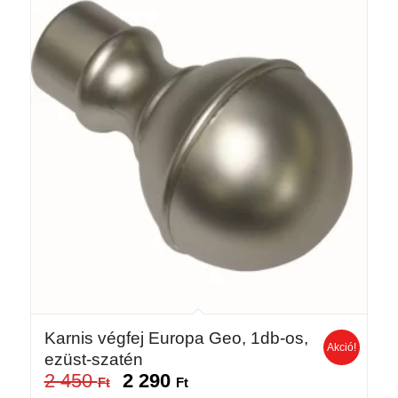
Karnis végfej Europa Geo, 1db-os,
Akció!
ezüst-szatén
2 450
2 290
Original
Current
Ft
Ft