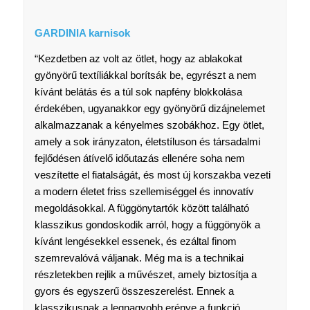
GARDINIA karnisok
“Kezdetben az volt az ötlet, hogy az ablakokat
gyönyörű textíliákkal borítsák be, egyrészt a nem
kívánt belátás és a túl sok napfény blokkolása
érdekében, ugyanakkor egy gyönyörű dizájnelemet
alkalmazzanak a kényelmes szobákhoz. Egy ötlet,
amely a sok irányzaton, életstíluson és társadalmi
fejlődésen átívelő időutazás ellenére soha nem
veszítette el fiatalságát, és most új korszakba vezeti
a modern életet friss szellemiséggel és innovatív
megoldásokkal. A függönytartók között található
klasszikus gondoskodik arról, hogy a függönyök a
kívánt lengésekkel essenek, és ezáltal finom
szemrevalóvá váljanak. Még ma is a technikai
részletekben rejlik a művészet, amely biztosítja a
gyors és egyszerű összeszerelést. Ennek a
klasszikusnak a legnagyobb erénye a funkció