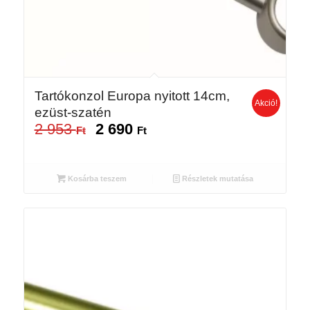
Tartókonzol Europa nyitott 14cm,
Akció!
ezüst-szatén
2 953
2 690
Original
Current
Ft
Ft
price
price
was:
is:
2
2
Kosárba teszem
Részletek mutatása
953 Ft.
690 Ft.