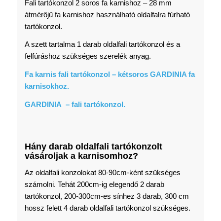
Fali tartókonzol 2 soros fa karnishoz – 28 mm
átmérőjű fa karnishoz használható oldalfalra fúrható
tartókonzol.
A szett tartalma 1 darab oldalfali tartókonzol és a
felfúráshoz szükséges szerelék anyag.
Fa karnis fali tartókonzol – kétsoros GARDINIA fa
karnisokhoz.
GARDINIA – fali tartókonzol.
Hány darab oldalfali tartókonzolt
vásároljak a karnisomhoz?
Az oldalfali konzolokat 80-90cm-ként szükséges
számolni. Tehát 200cm-ig elegendő 2 darab
tartókonzol, 200-300cm-es sínhez 3 darab, 300 cm
hossz felett 4 darab oldalfali tartókonzol szükséges.