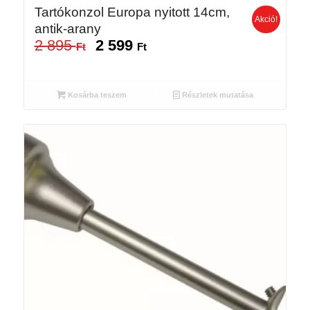
Tartókonzol Europa nyitott 14cm,
Akció!
antik-arany
2 895
2 599
Original
Current
Ft
Ft
price
price
was:
is:
2
2
Kosárba teszem
Részletek mutatása
895 Ft.
599 Ft.