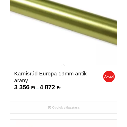
Karnisrúd Europa 19mm antik –
Akció!
arany
3 356
4 872
Ártartomány:
Ft
–
Ft
3
356 Ft
-
Opciók választása
4
872 Ft