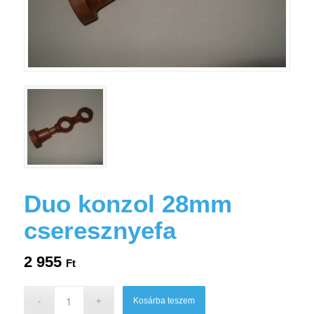
Duo konzol 28mm
cseresznyefa
2 955
Ft
Kosárba teszem