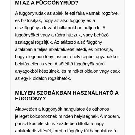
MI AZ A FÜGGÖNYRÚD?
A függönyrudak az ablak feletti falra vannak rögzítve,
és biztosítják, hogy az alsó függöny és a
díszfüggöny a kívánt hullámokban hulljon le. A
függönyöket vagy a rúdra húzzuk, vagy behúzó
szalaggal rögzítjük. Az átlátszó alsó függöny
általában a teljes ablakfelületet lefedi, és biztosítja,
hogy elegendő fény jusson a helyiségbe, ugyanakkor
belátás ellen is véd. A sötétítő függönyök sűrű
anyagokból készülnek, és mindkét oldalon vagy csak
az egyik oldalon rögzíthetők.
MILYEN SZOBÁKBAN HASZNÁLHATÓ A
FÜGGÖNY?
Alapvetően a függönyök hangulatos és otthonos
jelleget kölcsönöznek minden helyiségnek. A modern,
purisztikus életstílus kezdetben tiltotta a nagy
ablakok díszítését, mert a függöny túl hangulatossá