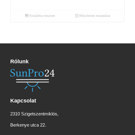
price
price
was:
is:
2
2
Kosárba teszem
Részletek mutatása
450 Ft.
290 Ft.
Rólunk
Kapcsolat
2310 Szigetszentmiklós,
Berkenye utca 22.