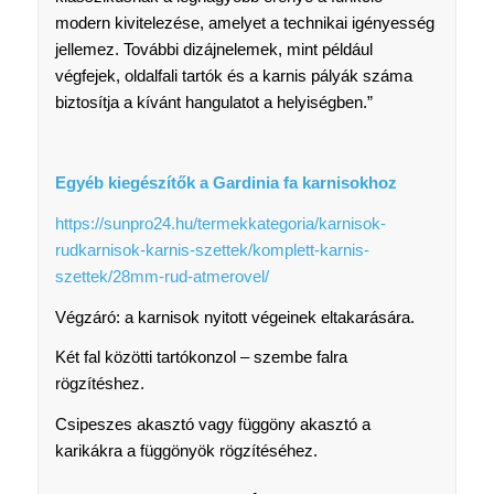
modern kivitelezése, amelyet a technikai igényesség
jellemez. További dizájnelemek, mint például
végfejek, oldalfali tartók és a karnis pályák száma
biztosítja a kívánt hangulatot a helyiségben.”
Egyéb kiegészítők a Gardinia fa karnisokhoz
https://sunpro24.hu/termekkategoria/karnisok-
rudkarnisok-karnis-szettek/komplett-karnis-
szettek/28mm-rud-atmerovel/
Végzáró: a karnisok nyitott végeinek eltakarására.
Két fal közötti tartókonzol – szembe falra
rögzítéshez.
Csipeszes akasztó vagy függöny akasztó a
karikákra a függönyök rögzítéséhez.