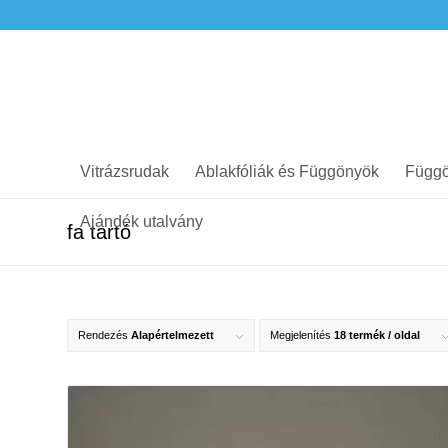
Vitrázsrudak
Ablakfóliák és Függönyök
Függö
Ajándék utalvány
fa tartó
Rendezés
Alapértelmezett
Megjelenítés
18 termék / oldal