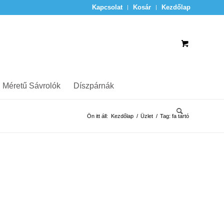
Kapcsolat
Kosár
Kezdőlap
 Méretű Sávrolók
Díszpárnák
Ön itt áll:
Kezdőlap
/
Üzlet
/
Tag: fa tartó