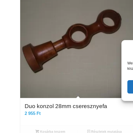
Web
kis
Duo konzol 28mm cseresznyefa
2 955
Ft
Kosárba teszem
Részletek mutatása