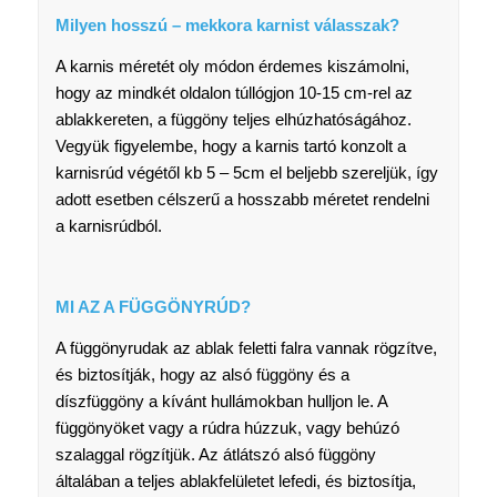
Milyen hosszú – mekkora karnist válasszak?
A karnis méretét oly módon érdemes kiszámolni,
hogy az mindkét oldalon túllógjon 10-15 cm-rel az
ablakkereten, a függöny teljes elhúzhatóságához.
Vegyük figyelembe, hogy a karnis tartó konzolt a
karnisrúd végétől kb 5 – 5cm el beljebb szereljük, így
adott esetben célszerű a hosszabb méretet rendelni
a karnisrúdból.
MI AZ A FÜGGÖNYRÚD?
A függönyrudak az ablak feletti falra vannak rögzítve,
és biztosítják, hogy az alsó függöny és a
díszfüggöny a kívánt hullámokban hulljon le. A
függönyöket vagy a rúdra húzzuk, vagy behúzó
szalaggal rögzítjük. Az átlátszó alsó függöny
általában a teljes ablakfelületet lefedi, és biztosítja,