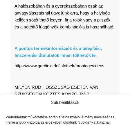
A hálószobában és a gyerekszobában csak az
anyagválasztásnál ügyeljünk arra, hogy a helyiség
kellően sötétíthető legyen. Itt a rolók vagy a pliszék
és a sötétítő függönyök kombinációja is használható.
A pontos termékinformációk és a telepítési,
felszerelési útmutatók innen tölthetők le.
https://www.gardinia.de/infothek/montagevideos
MILYEN RÚD HOSSZÚSÁG ESETÉN VAN
SZÜKSÉGEM KÖZTES KONZOLRA ?
Süti beállítások
A rúd átmérőjétől függ, – 200cm-rúdhossz felett – 3
darab tartókonzol szükséges!
Weboldalunk működtetése során a felhasználói élmény növeléséhez,
illetve a jobb kiszolgálás érdekében oldalunk “cookie”-kat használ.