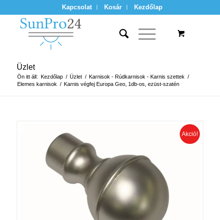
Kapcsolat
Kosár
Kezdőlap
Üzlet
Ön itt áll:
Kezdőlap
/
Üzlet
/
Karnisok - Rúdkarnisok - Karnis szettek
/
Elemes karnisok
/
Karnis végfej Europa Geo, 1db-os, ezüst-szatén
Akció!