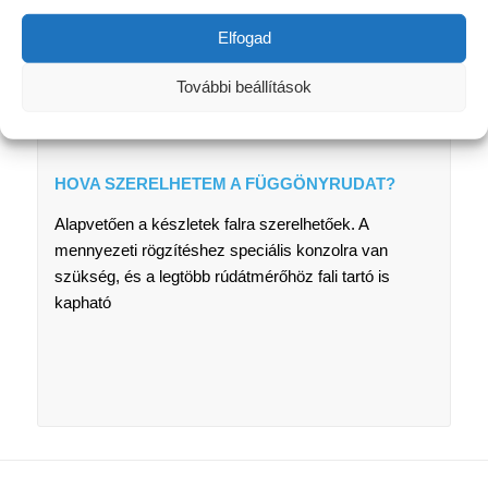
MIRE UTAL A HOSSZÚSÁG A KOMPLETT KARNIS
SZETT RENDELÉSEKOR?
Elfogad
A hossz mindig a rúd hosszára vonatkozik, végfejek
További beállítások
nélkül.
HOVA SZERELHETEM A FÜGGÖNYRUDAT?
Alapvetően a készletek falra szerelhetőek. A
mennyezeti rögzítéshez speciális konzolra van
szükség, és a legtöbb rúdátmérőhöz fali tartó is
kapható