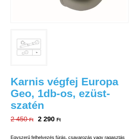
Karnis végfej Europa
Geo, 1db-os, ezüst-
szatén
2 450
2 290
Original
Current
Ft
Ft
price
price
was:
is:
Egyszerű felhelyezés fúrás, csavarozás vagy ragasztás