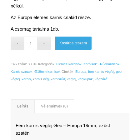
2
2
nélkül.
450 Ft.
290 Ft.
Az Europa elemes karnis család része.
A csomag tartalma 1db.
Kosárba teszem
Cikkszám:
30016
Kategóriák:
Elemes karnisok
,
Karnisok - Rúdkarnisok -
Karnis szettek
,
Ø19mm karnisok
Címkék:
Europa
,
fém karnis végfej
,
geo
végfej
,
karnis
,
karnis vég
,
karnisrúd
,
végfej
,
végkupak
,
végzáró
Leírás
Vélemények (0)
Fém karnis végfej Geo – Europa 19mm, ezüst
szatén