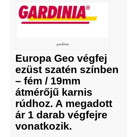
gardinia
Europa Geo végfej
ezüst szatén színben
– fém / 19mm
átmérőjű karnis
rúdhoz.
A megadott
ár 1 darab végfejre
vonatkozik.