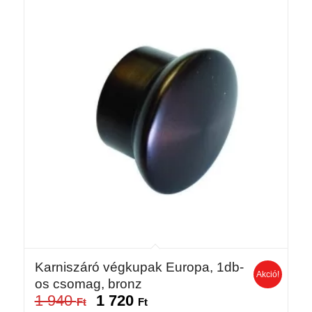
Karniszáró végkupak Europa, 1db-
Akció!
os csomag, bronz
1 940
1 720
Original
Current
Ft
Ft