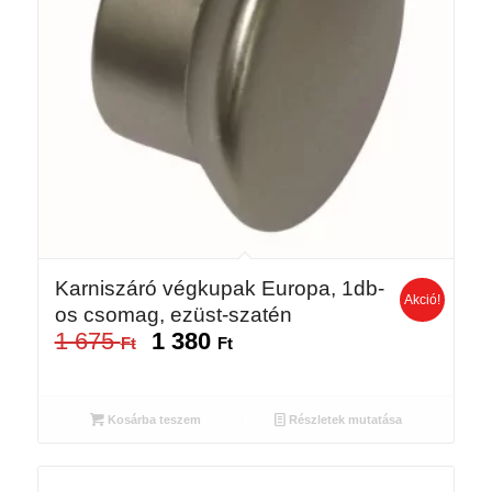
Karniszáró végkupak Europa, 1db-
Akció!
os csomag, ezüst-szatén
1 675
1 380
Original
Current
Ft
Ft
price
price
was:
is:
1
1
Kosárba teszem
Részletek mutatása
675 Ft.
380 Ft.