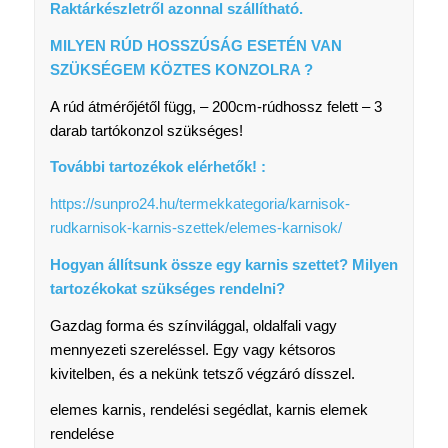
Raktárkészletről azonnal szállítható.
MILYEN RÚD HOSSZÚSÁG ESETÉN VAN
SZÜKSÉGEM KÖZTES KONZOLRA ?
A rúd átmérőjétől függ, – 200cm-rúdhossz felett – 3
darab tartókonzol szükséges!
További tartozékok elérhetők! :
https://sunpro24.hu/termekkategoria/karnisok-
rudkarnisok-karnis-szettek/elemes-karnisok/
Hogyan állítsunk össze egy karnis szettet? Milyen
tartozékokat szükséges rendelni?
Gazdag forma és színvilággal, oldalfali vagy
mennyezeti szereléssel. Egy vagy kétsoros
kivitelben, és a nekünk tetsző végzáró dísszel.
elemes karnis, rendelési segédlat, karnis elemek
rendelése