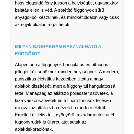
hogy elegendő fény jusson a helyiségbe, ugyanakkor
belátás ellen is véd. A sötétítő függönyök sűrű
anyagokból készülnek, és mindkét oldalon vagy csak
az egyik oldalon rögzíthetők.
MILYEN SZOBÁKBAN HASZNÁLHATÓ A
FÜGGÖNY?
Alapvetően a függönyök hangulatos és otthonos
jelleget kölcsönöznek minden helyiségnek. A modern,
purisztikus életstílus kezdetben tiltotta a nagy
ablakok díszítését, mert a függöny túl hangulatossá
tette. Manapság az átlátszó poliészter szövetek, a
laza vászonszövetek és a finom tónusok teljesen
megváltoztatták ezt a nézetet a modern életről.
Emellett új, letisztult, gyönyörű, rozsdamentes acél
függönyrudak is új arculatot adtak az
ablakdekorációnak.