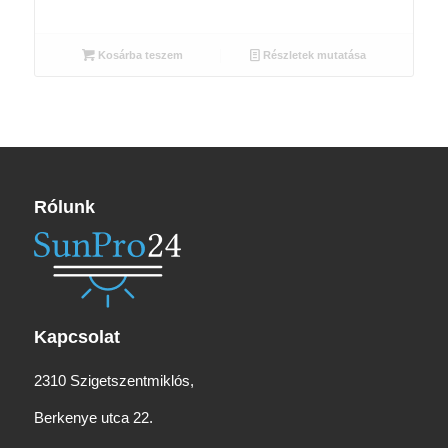
price
price
was:
is:
1
1
Kosárba teszem
Részletek mutatása
940 Ft.
720 Ft.
Rólunk
Kapcsolat
2310 Szigetszentmiklós,
Berkenye utca 22.