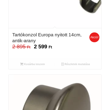
Tartókonzol Europa nyitott 14cm,
Akció!
antik-arany
2 895
2 599
Original
Current
Ft
Ft
price
price
was:
is:
2
2
Kosárba teszem
Részletek mutatása
895 Ft.
599 Ft.