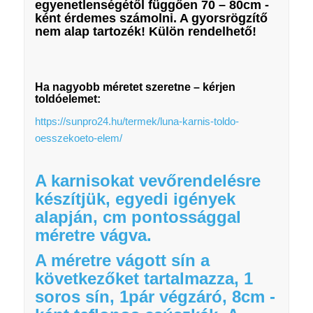
egyenetlenségétől függően 70 – 80cm -
ként érdemes számolni. A gyorsrögzítő
nem alap tartozék! Külön rendelhető!
Ha nagyobb méretet szeretne – kérjen
toldóelemet:
https://sunpro24.hu/termek/luna-karnis-toldo-
oesszekoeto-elem/
A karnisokat vevőrendelésre
készítjük, egyedi igények
alapján, cm pontossággal
méretre vágva.
A méretre vágott sín a
következőket tartalmazza, 1
soros sín, 1pár végzáró, 8cm -