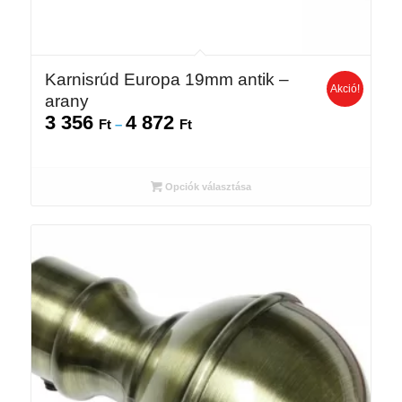
Karnisrúd Europa 19mm antik –
Akció!
arany
3 356
4 872
Ártartomány:
Ft
–
Ft
3
356 Ft
-
Opciók választása
4
872 Ft