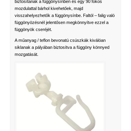
biztosítanak a függönysínben és egy 90 fokos
mozdulattal bárhol kivehetőek, majd
visszahelyezhetők a függönysínbe. Faltól – falig való
függönyözésnél jelentősen megkönnyítve ezzel a
függönyök cseréjét.
A műanyag / teflon bevonatú csúszkák kiválóan
siklanak a pályában biztosítva a függöny könnyed
mozgatását.