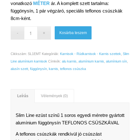
vonatkozó
MÉTER
ár. A komplett szett tartalma:
függönysín, 1 pár végzáró, speciális teflonos csúszkák
8cm-ként.
Kosárba teszem
Cikkszám:
SL1EMT
Kategóriák:
Karnisok - Rúdkarnisok - Karnis szettek
,
Slim
Line alumínium karnisok
Címkék:
alu karnis
,
alumínium karnis
,
alumínium sín
,
alusín szett
,
függönysín
,
karnis
,
teflonos csúszka
Leírás
Vélemények (0)
Slim Line ezüst színű 1 soros egyedi méretre gyártott
alumínium függönysín TEFLONOS CSÚSZKÁVAL
A teflonos csúszkák rendkívül jó csúszást