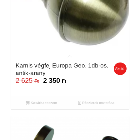
Karnis végfej Europa Geo, 1db-os,
Akció!
antik-arany
2 625
2 350
Original
Current
Ft
Ft
price
price
was:
is:
2
2
Kosárba teszem
Részletek mutatása
625 Ft.
350 Ft.