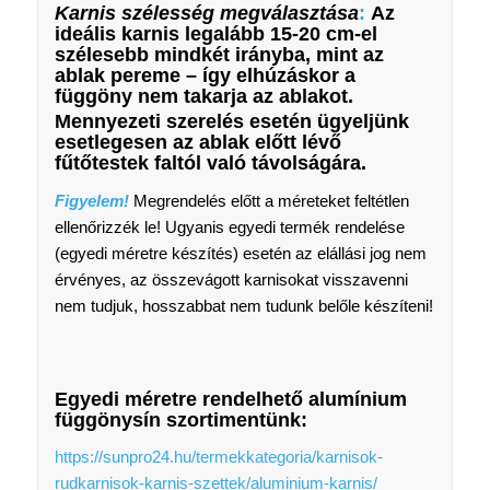
Karnis szélesség megválasztása
:
Az
ideális karnis legalább 15-20 cm-el
szélesebb mindkét irányba, mint az
ablak pereme – így elhúzáskor a
függöny nem takarja az ablakot.
Mennyezeti szerelés esetén ügyeljünk
esetlegesen az ablak előtt lévő
fűtőtestek faltól való távolságára.
Figyelem!
Megrendelés előtt a méreteket feltétlen
ellenőrizzék le! Ugyanis egyedi termék rendelése
(egyedi méretre készítés) esetén az elállási jog nem
érvényes, az összevágott karnisokat visszavenni
nem tudjuk, hosszabbat nem tudunk belőle készíteni!
Egyedi méretre rendelhető alumínium
függönysín szortimentünk:
https://sunpro24.hu/termekkategoria/karnisok-
rudkarnisok-karnis-szettek/aluminium-karnis/