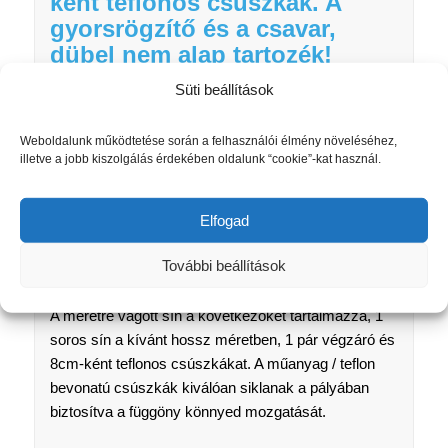
ként teflonos csúszkák. A
gyorsrögzítő és a csavar,
dübel nem alap tartozék!
Az egyedi gyártású függönysínjeinknél a
Süti beállítások
megadott bruttó fogyasztói ár
egy
méterre
értendő. Így 100cm alatti
Weboldalunk működtetése során a felhasználói élmény növeléséhez,
megrendelés esetén is egy méter
illetve a jobb kiszolgálás érdekében oldalunk “cookie”-kat használ.
fizetendő. A függönysín centiméter
pontossággal lesz legyártva a kívánt
méretre.
Elfogad
A csavarokat és dübeleket célszerű az
adott felületnek megfelelően
kiválasztani és szaküzletben
További beállítások
megvásásrolni.
A méretre vágott sín a következőket tartalmazza, 1
soros sín a kívánt hossz méretben, 1 pár végzáró és
8cm-ként teflonos csúszkákat. A műanyag / teflon
bevonatú csúszkák kiválóan siklanak a pályában
biztosítva a függöny könnyed mozgatását.