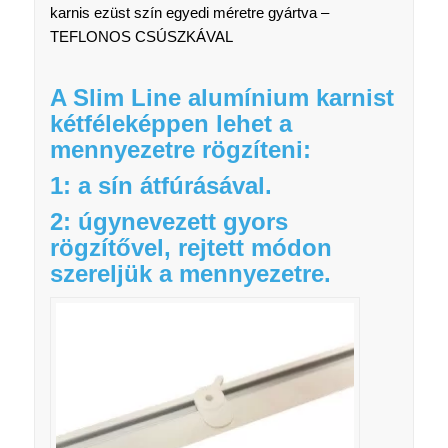
karnis ezüst szín egyedi méretre gyártva –
TEFLONOS CSÚSZKÁVAL
A Slim Line alumínium karnist
kétféleképpen lehet a
mennyezetre rögzíteni:
1: a sín átfúrásával.
2: úgynevezett gyors
rögzítővel, rejtett módon
szereljük a mennyezetre.