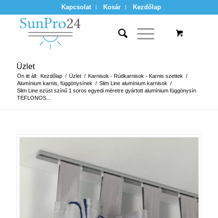
Kapcsolat
Kosár
Kezdőlap
Üzlet
Ön itt áll:
Kezdőlap
/
Üzlet
/
Karnisok - Rúdkarnisok - Karnis szettek
/
Alumínium karnis, függönysínek
/
Slim Line alumínium karnisok
/
Slim Line ezüst színű 1 soros egyedi méretre gyártott alumínium függönysín
TEFLONOS...