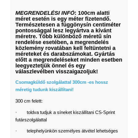
MEGRENDELÉSI INFÓ
: 100cm alatti
méret esetén is egy méter fizetendő.
Természetesen a függönysín centiméter
pontossággal lesz legyártva a kívánt
méretre. Több különböző méretű sín
rendelése esetében, a megrendelés
közlemény rovatában kell feltüntetni a
méreteket és darabszámokat.
Gyártás
előtt a megrendeléseket minden esetben
leegyeztetjük önnel és egy
válaszlevélben visszaigazoljuk!
Csomagküldő szolgálattal 300cm -es hossz
méretig tudunk kiszállítani!
300 cm felett:
· toldva tudjuk a síneket kiszállítani CS-Sprint
futárszolgálattal
· telephelyünkön személyes átvétel lehetséges