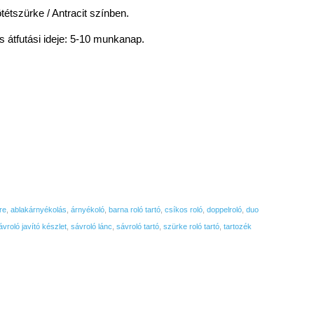
tétszürke / Antracit színben.
 átfutási ideje: 5-10 munkanap.
re
,
ablakárnyékolás
,
árnyékoló
,
barna roló tartó
,
csíkos roló
,
doppelroló
,
duo
ávroló javító készlet
,
sávroló lánc
,
sávroló tartó
,
szürke roló tartó
,
tartozék