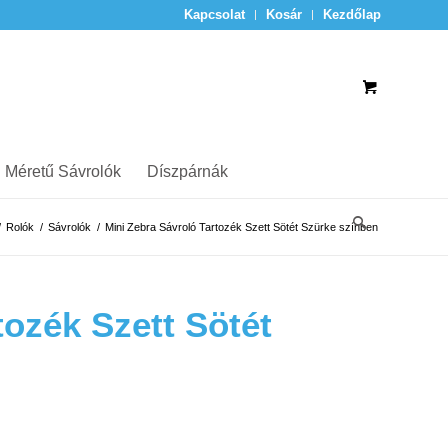
Kapcsolat
Kosár
Kezdőlap
 Méretű Sávrolók
Díszpárnák
/
Rolók
/
Sávrolók
/
Mini Zebra Sávroló Tartozék Szett Sötét Szürke színben
tozék Szett Sötét