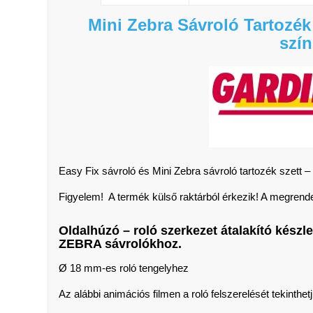
Mini Zebra Sávroló Tartozék 
szí
Easy Fix sávroló és Mini Zebra sávroló tartozék szett – 
Figyelem! A termék külső raktárból érkezik! A megrende
Oldalhúzó – roló szerkezet átalakító ké
ZEBRA sávrolókhoz.
Ø 18 mm-es roló tengelyhez
Az alábbi animációs filmen a roló felszerelését tekinthe