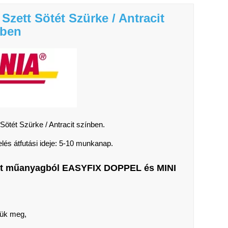
Szett Sötét Szürke / Antracit
nben
Sötét Szürke / Antracit színben.
lés átfutási ideje: 5-10 munkanap.
szlet műanyagból EASYFIX DOPPEL és MINI
tjük meg,