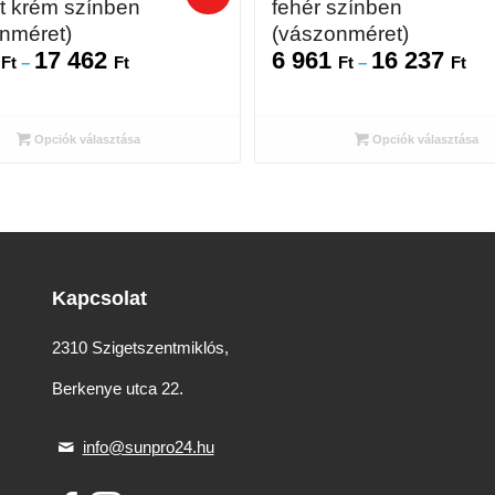
t krém színben
fehér színben
nméret)
(vászonméret)
3
17 462
6 961
16 237
Ártartomány:
Árt
Ft
–
Ft
Ft
–
Ft
7
6
823 Ft
961
-
-
Opciók választása
Opciók választása
17
16
462 Ft
237
Kapcsolat
2310 Szigetszentmiklós,
Berkenye utca 22.
info@sunpro24.hu