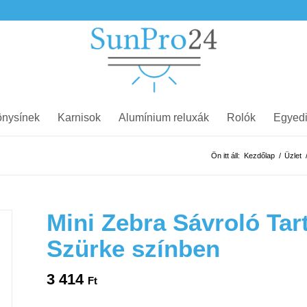
nysínek
Karnisok
Alumínium reluxák
Rolók
Egyedi
Ön itt áll:
Kezdőlap
/
Üzlet
Mini Zebra Sávroló Tar
Szürke színben
3 414
Ft