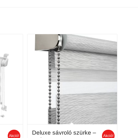
Deluxe sávroló szürke –
Akció!
Akció!