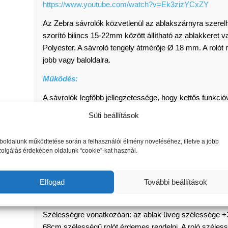
https://www.youtube.com/watch?v=Ek3zizYCxZY
Az Zebra sávrolók közvetlenül az ablakszárnyra szerelh
szorító bilincs 15-22mm között állítható az ablakkeret
Polyester. A sávroló tengely átmérője Ø 18 mm. A roló
jobb vagy baloldalra.
Működés:
A sávrolók legfőbb jellegzetessége, hogy kettős funkció
működésre. Két vízszintes, sávokban csíkozott textil fut
Süti beállítások
csíkok váltakozása adja meg. Mozgatásakor a beáramló 
helyettesíteni tudjuk a fényáteresztő és a sötétítő függö
oldalunk működtetése során a felhasználói élmény növeléséhez, illetve a jobb
zolgálás érdekében oldalunk “cookie”-kat használ.
Mini ZEBRA sávrolók – ideális méret választása:
A számunkra szükséges és pontos méret meghatározása
Elfogad
További beállítások
az árnyékolandó felületünk. Ezért célszerű mindig az 
hosszúságát
megmérni. Ehhez a mérethez válasszuk ki,
Szélességre vonatkozóan: az ablak üveg szélessége +3
68cm szélességű rolót érdemes rendelni. A roló széless