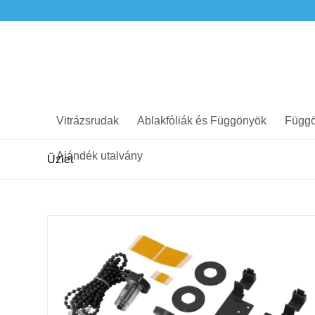
Vitrázsrudak
Ablakfóliák és Függönyök
Függö
Ajándék utalvány
Üzlet