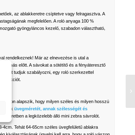
etőek, az ablakkeretre csíptetve vagy felragasztva. A
 vastagságának megfelelően. A roló anyaga 100 %
t mozgató gyöngyláncos kezelő, szabadon választható,
val rendelkeznek! Már az elnevezése is utal a
 egymás előtt. A sávokat a sötétítő és a fényáteresztő
fényt tudjuk szabályozni, egy roló szerkezettel
ny funkciót.
 azon alapszik, hogy milyen széles és milyen hosszú
ablakunk
üvegméretét, annak szélességét és
 méretben a legközelebb álló mini zebra sávrolót.
-4cm. Tehát 64-65cm széles üvegfelületű ablakra
ég kiválasztásának ügyelni kell arra, hogy a roló vászon