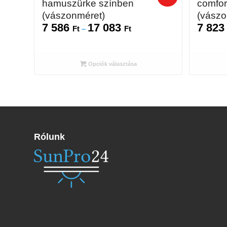
hamuszürke színben
comfor
(vászonméret)
(vászo
7 586
17 083
7 82
Ártartomány:
Ft
–
Ft
7
586 Ft
-
Opciók választása
17
083 Ft
Rólunk