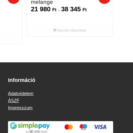
melange
21 980
38 345
Ártartomány:
Ft
–
Ft
artomány:
21
980 Ft
 Ft
-
Opciók választása
38
345 Ft
 Ft
Információ
Adatvédelem
ÁSZF
Impresszum