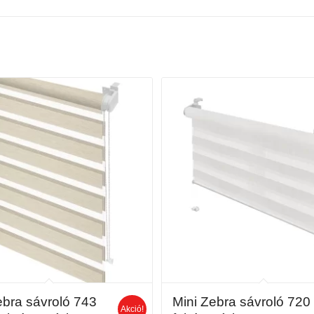
ebra sávroló 743
Mini Zebra sávroló 720
Akció!