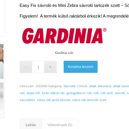
Easy Fix sávroló és Mini Zebra sávroló tartozék szett – Sö
Figyelem! A termék külső raktárból érkezik! A megrendelés
Gardinia roló
Kosárba teszem
Cikkszám:
2023680
Kategória:
Sávrolók
Címkék:
ablak dekoráció
,
ablak keret
roló
,
dupla roló
,
fúrás nélküli roló
,
gyöngyláncos roló
,
roló
,
roló tartó
,
sávroló
,
s
sávrolóhoz
,
zebra roló javító készlet
,
zebra roló tartozék szett
Leírás
Vélemények (0)