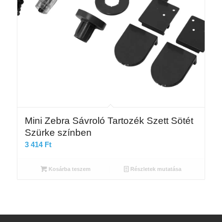
Mini Zebra Sávroló Tartozék Szett Sötét
Szürke színben
3 414
Ft
Kosárba teszem
Részletek mutatása