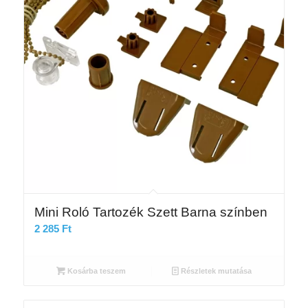
Mini Roló Tartozék Szett Barna színben
2 285
Ft
Kosárba teszem
Részletek mutatása