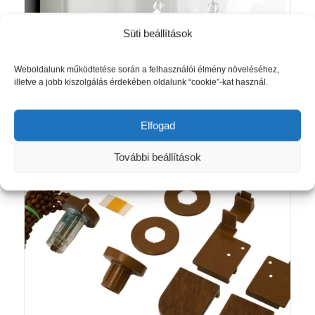
Mini Zebra Sávroló Tartozék Szett
Süti beállítások
Áttetsző
2 725
Ft
Weboldalunk működtetése során a felhasználói élmény növeléséhez,
illetve a jobb kiszolgálás érdekében oldalunk “cookie”-kat használ.
Kosárba teszem
Részletek mutatása
Elfogad
További beállítások