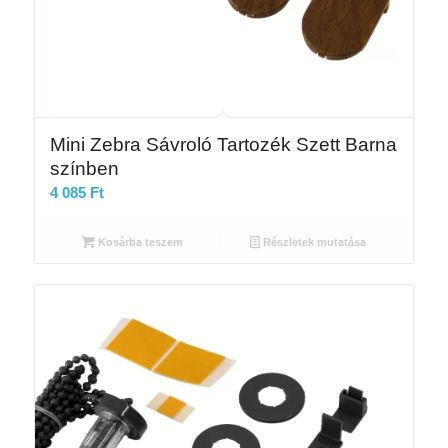
Mini Zebra Sávroló Tartozék Szett Barna
színben
4 085
Ft
Kosárba teszem
Részletek mutatása