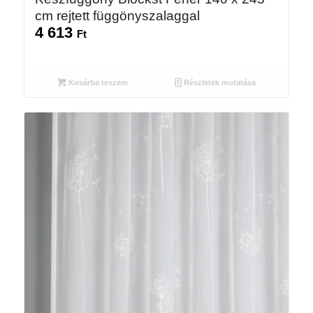
cm rejtett függönyszalaggal
4 613
Ft
Kosárba teszem
Részletek mutatása