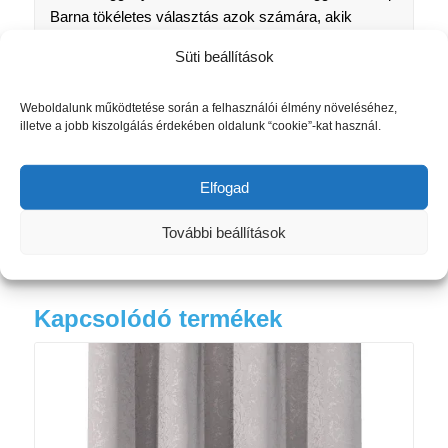
Barna tökéletes választás azok számára, akik
egyszerre keresnek elegáns megjelenést és
Süti beállítások
praktikus árnyékolási megoldást.
Weboldalunk működtetése során a felhasználói élmény növeléséhez,
Megrendelés átfutási ideje: 10 nap
illetve a jobb kiszolgálás érdekében oldalunk “cookie”-kat használ.
Fedezze fel teljes függönykínálatunkat!
https://sunpro24.hu/?s=f%C3%BCgg%C3%B6ny
Elfogad
További beállítások
Kapcsolódó termékek