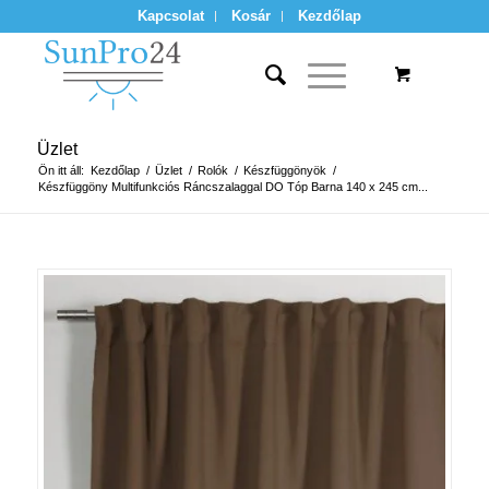
Kapcsolat
Kosár
Kezdőlap
Üzlet
Ön itt áll:
Kezdőlap
/
Üzlet
/
Rolók
/
Készfüggönyök
/
Készfüggöny Multifunkciós Ráncszalaggal DO Tóp Barna 140 x 245 cm...