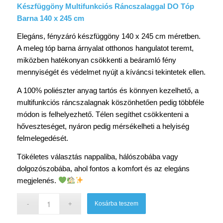
Készfüggöny Multifunkciós Ráncszalaggal DO Tóp
Barna 140 x 245 cm
Elegáns, fényzáró készfüggöny 140 x 245 cm méretben.
A meleg tóp barna árnyalat otthonos hangulatot teremt,
miközben hatékonyan csökkenti a beáramló fény
mennyiségét és védelmet nyújt a kíváncsi tekintetek ellen.
A 100% poliészter anyag tartós és könnyen kezelhető, a
multifunkciós ráncszalagnak köszönhetően pedig többféle
módon is felhelyezhető. Télen segíthet csökkenteni a
hőveszteséget, nyáron pedig mérsékelheti a helyiség
felmelegedését.
Tökéletes választás nappaliba, hálószobába vagy
dolgozószobába, ahol fontos a komfort és az elegáns
megjelenés.
Kosárba teszem