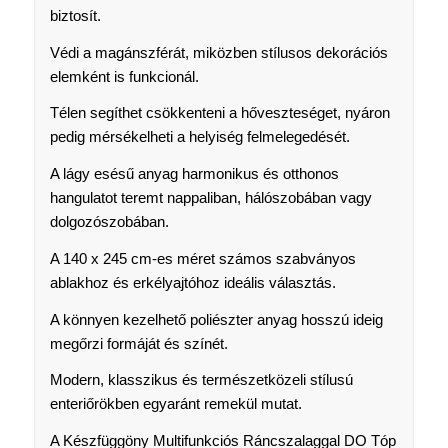
biztosít.
Védi a magánszférát, miközben stílusos dekorációs
elemként is funkcionál.
Télen segíthet csökkenteni a hőveszteséget, nyáron
pedig mérsékelheti a helyiség felmelegedését.
A lágy esésű anyag harmonikus és otthonos
hangulatot teremt nappaliban, hálószobában vagy
dolgozószobában.
A 140 x 245 cm-es méret számos szabványos
ablakhoz és erkélyajtóhoz ideális választás.
A könnyen kezelhető poliészter anyag hosszú ideig
megőrzi formáját és színét.
Modern, klasszikus és természetközeli stílusú
enteriőrökben egyaránt remekül mutat.
A Készfüggöny Multifunkciós Ráncszalaggal DO Tóp