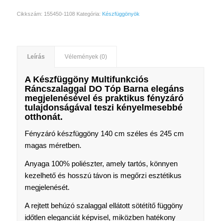
Cikkszám:
155450-1108
Kategória:
Készfüggönyök
Leírás
Vélemények (0)
A Készfüggöny Multifunkciós
Ráncszalaggal DO Tóp Barna elegáns
megjelenésével és praktikus fényzáró
tulajdonságával teszi kényelmesebbé
otthonát.
Fényzáró készfüggöny 140 cm széles és 245 cm
magas méretben.
Anyaga 100% poliészter, amely tartós, könnyen
kezelhető és hosszú távon is megőrzi esztétikus
megjelenését.
A rejtett behúzó szalaggal ellátott sötétítő függöny
időtlen eleganciát képvisel, miközben hatékony