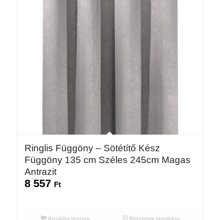
Ringlis Függöny – Sötétítő Kész
Függöny 135 cm Széles 245cm Magas
Antrazit
8 557
Ft
Kosárba teszem
Részletek mutatása