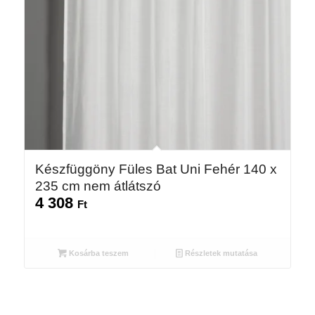
Készfüggöny Füles Bat Uni Fehér 140 x
235 cm nem átlátszó
4 308
Ft
Kosárba teszem
Részletek mutatása