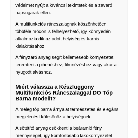
védelmet nyújt a kíváncsi tekintetek és a zavaró
napsugarak ellen.
A multifunkciós ráncszalagnak köszönhetően
többféle módon is felhelyezhető, így könnyedén
alkalmazkodik az adott helyiség és karnis
kialakításához.
A fényzáró anyag segít kellemesebb környezetet
teremteni a pihenéshez, filmnézéshez vagy akár a
nyugodt alváshoz.
Miért válassza a Készfüggöny
Multifunkciós Ráncszalaggal DO Tóp
Barna modellt?
A meleg tóp barna árnyalat természetes és elegáns
megjelenést kölcsönöz a helyiségnek.
A sötétítő anyag csökkenti a beáramló fény
mennyiségét, így komfortosabb lakókörnyezetet