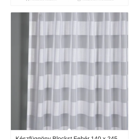
Készfüggöny Blockst Fehér 140 x 245