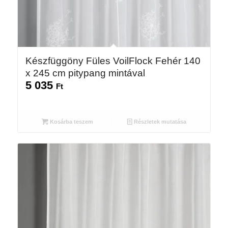
Készfüggöny Füles VoilFlock Fehér 140
x 245 cm pitypang mintával
5 035
Ft
Kosárba teszem
Részletek mutatása