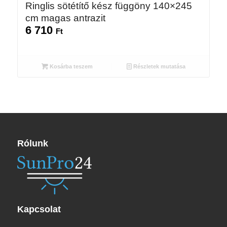
Ringlis sötétítő kész függöny 140×245
cm magas antrazit
6 710
Ft
Kosárba teszem
Részletek mutatása
Rólunk
Kapcsolat