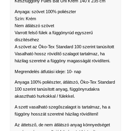
Készfüggöny Füles Bat Uni Krém 140 x 235 cm
Anyaga: szövet 100% poliészter
Szín: Krém
Nem átlátszó szövet
Varrott felső fülek a függönyrúd egyszerű
díszítéséhez
A szövet az Öko-Tex Standard 100 szerint tanúsított
Vasalható hossz rövidítő szalagot tartalmaz, ha
házilag szeretné a függöny magasságát rövidíteni.
Megrendelés átfutási ideje: 10- nap
Anyaga 100% poliészter, átlátszó, Öko-Tex Standard
100 szerint tanúsított anyag, függönyrudakra
akasztható hurkokkal / fülekkel.
A szett vasalható szegőszalagot is tartalmaz, ha a
függöny hosszát szeretné házilag rövidíteni!
Az áttetsző, de nem átlátszó anyag könnyedséget