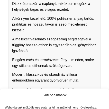
Diszkréten szűri a napfényt, miközben megőrzi a
helyiségek tágas és világos érzetét.
A könnyen kezelhető, 100% poliészter anyag tartós,
praktikus és hosszú távon is szép megjelenést
biztosít.
A mellékelt vasalható szegőszalag segítségével a
függöny hossza otthon is egyszerűen az igényeidhez
igazítható.
Elegáns esés és természetes fény – minden, amire
egy stílusos otthonnak szüksége van.
Modern, klasszikus és skandináv stílusú
enteriőrökben egyaránt gyönyörűen mutat.
Fedezze fel teljes függönykínálatunkat!
Süti beállítások
https://sunpro24.hu/?s=f%C3%BCgg%C3%B6ny
Weboldalunk működtetése során a felhasználói élmény növeléséhez,