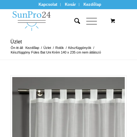
Kapcsolat
Kosár
Kezdőlap
Üzlet
Ön itt áll:
Kezdőlap
/
Üzlet
/
Rolók
/
Készfüggönyök
/
Készfüggöny Füles Bat Uni Krém 140 x 235 cm nem átlátszó