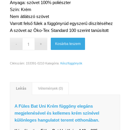
Anyaga: szövet 100% poliészter
Szín: Krém
Nem átlátszó szövet
Varrott felső fülek a függönyrúd egyszerű díszítéséhez
A szövet az Öko-Tex Standard 100 szerint tanúsított
Kosárba teszem
Cikkszám:
153391-0210
Kategória:
Készfüggönyök
Leírás
Vélemények (0)
A Füles Bat Uni Krém függöny elegáns
megjelenésével és kellemes krém színével
különleges hangulatot teremt otthonában.