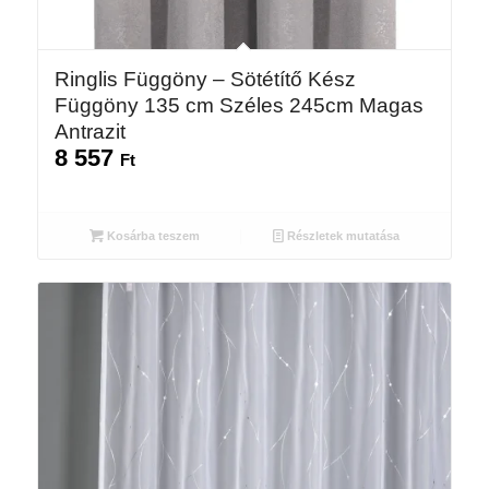
Ringlis Függöny – Sötétítő Kész
Függöny 135 cm Széles 245cm Magas
Antrazit
8 557
Ft
Kosárba teszem
Részletek mutatása