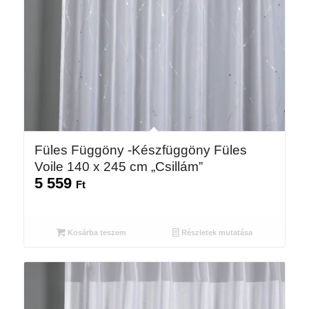
Füles Függöny -Készfüggöny Füles
Voile 140 x 245 cm „Csillám”
5 559
Ft
Kosárba teszem
Részletek mutatása