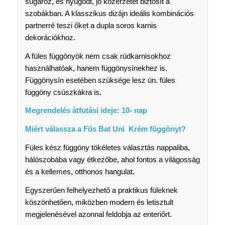
sugároz, és nyugodt, jó közérzetet biztosít a
szobákban. A klasszikus dizájn ideális kombinációs
partnerré teszi őket a dupla soros karnis
dekorációkhoz.
A füles függönyök nem csak rúdkarnisokhoz
használhatóak, hanem függönysínekhez is.
Függönysín esetében szüksége lesz ún. füles
függöny csúszkákra is.
Megrendelés átfutási ideje: 10- nap
Miért válassza a Füs Bat Uni Krém függönyt?
Füles kész függöny tökéletes választás nappaliba,
hálószobába vagy étkezőbe, ahol fontos a világosság
és a kellemes, otthonos hangulat.
Egyszerűen felhelyezhető a praktikus füleknek
köszönhetően, miközben modern és letisztult
megjelenésével azonnal feldobja az enteriőrt.