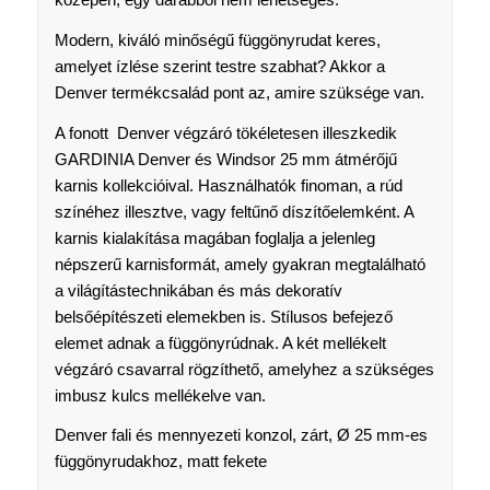
Modern, kiváló minőségű függönyrudat keres,
amelyet ízlése szerint testre szabhat? Akkor a
Denver termékcsalád pont az, amire szüksége van.
A fonott Denver végzáró tökéletesen illeszkedik
GARDINIA Denver és Windsor 25 mm átmérőjű
karnis kollekcióival. Használhatók finoman, a rúd
színéhez illesztve, vagy feltűnő díszítőelemként. A
karnis kialakítása magában foglalja a jelenleg
népszerű karnisformát, amely gyakran megtalálható
a világítástechnikában és más dekoratív
belsőépítészeti elemekben is. Stílusos befejező
elemet adnak a függönyrúdnak. A két mellékelt
végzáró csavarral rögzíthető, amelyhez a szükséges
imbusz kulcs mellékelve van.
Denver fali és mennyezeti konzol, zárt, Ø 25 mm-es
függönyrudakhoz, matt fekete