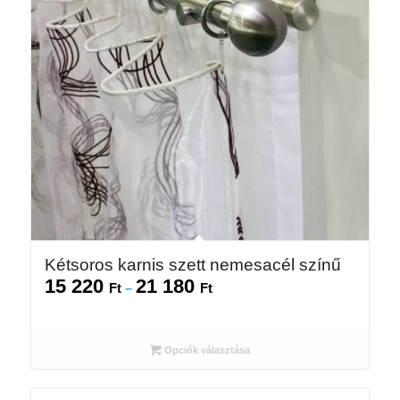
Kétsoros karnis szett nemesacél színű
15 220
21 180
Ártartomány:
Ft
–
Ft
15
220 Ft
-
Opciók választása
21
180 Ft