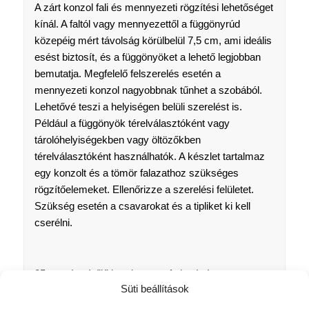
A zárt konzol fali és mennyezeti rögzítési lehetőséget
kínál. A faltól vagy mennyezettől a függönyrúd
közepéig mért távolság körülbelül 7,5 cm, ami ideális
esést biztosít, és a függönyöket a lehető legjobban
bemutatja. Megfelelő felszerelés esetén a
mennyezeti konzol nagyobbnak tűnhet a szobából.
Lehetővé teszi a helyiségen belüli szerelést is.
Például a függönyök térelválasztóként vagy
tárolóhelyiségekben vagy öltözőkben
térelválasztóként használhatók. A készlet tartalmaz
egy konzolt és a tömör falazathoz szükséges
rögzítőelemeket. Ellenőrizze a szerelési felületet.
Szükség esetén a csavarokat és a tipliket ki kell
cserélni.
25 mm átmérőjű karnis szett, fa hatású
Süti beállítások
Anyag: Fém