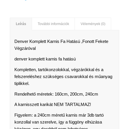
Leírás
További információk
Vélemények (0)
Denver Komplett Karnis Fa Hatású ,Fonott Fekete
Végzáróval
denver komplett karnis fa hatású
Kompletten, tartókonzolokkal, végzárókkal és a
felszereléshez szükséges csavarokkal és műanyag
tiplikkel.
Rendelhető méretek: 160cm, 200cm, 240cm
A karnisszett karikát NEM TARTALMAZ!
Figyelem: a 240cm méretű karnis már 3db tartó
konzollal van szerelve, így a függöny elhúzása
középen, egy darabból nem lehetséges.