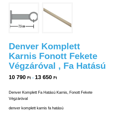
Denver Komplett
Karnis Fonott Fekete
Végzáróval , Fa Hatású
10 790
13 650
Ártartomány:
Ft
–
Ft
10
790 Ft
Denver Komplett Fa Hatású Karnis, Fonott Fekete
-
Végzáróval
13
650 Ft
denver komplett karnis fa hatású