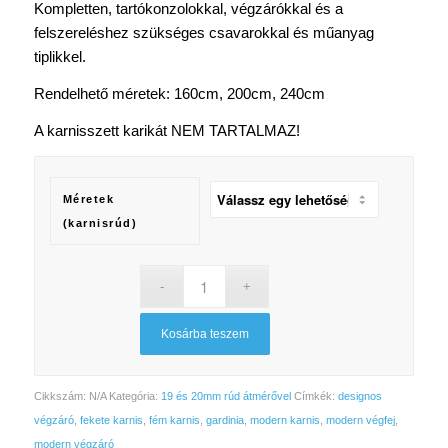
Kompletten, tartókonzolokkal, végzárókkal és a
felszereléshez szükséges csavarokkal és műanyag
tiplikkel.
Rendelhető méretek: 160cm, 200cm, 240cm
A karnisszett karikát NEM TARTALMAZ!
Méretek
(karnisrúd)
Kosárba teszem
Cikkszám:
N/A
Kategória:
19 és 20mm rúd átmérővel
Címkék:
designos
végzáró
,
fekete karnis
,
fém karnis
,
gardinia
,
modern karnis
,
modern végfej
,
modern végzáró