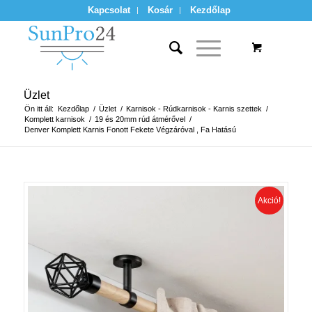
Kapcsolat
Kosár
Kezdőlap
Üzlet
Ön itt áll:
Kezdőlap
/
Üzlet
/
Karnisok - Rúdkarnisok - Karnis szettek
/
Komplett karnisok
/
19 és 20mm rúd átmérővel
/
Denver Komplett Karnis Fonott Fekete Végzáróval , Fa Hatású
Akció!