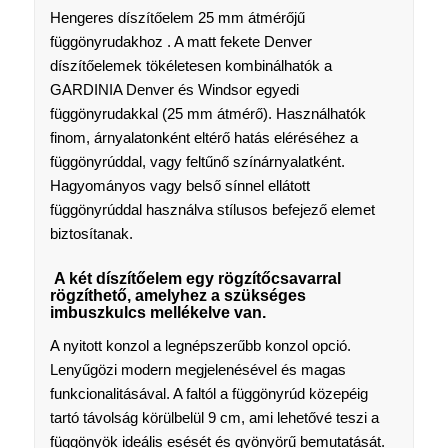
Hengeres díszítőelem 25 mm átmérőjű
függönyrudakhoz . A matt fekete Denver
díszítőelemek tökéletesen kombinálhatók a
GARDINIA Denver és Windsor egyedi
függönyrudakkal (25 mm átmérő). Használhatók
finom, árnyalatonként eltérő hatás eléréséhez a
függönyrúddal, vagy feltűnő színárnyalatként.
Hagyományos vagy belső sínnel ellátott
függönyrúddal használva stílusos befejező elemet
biztosítanak.
A két díszítőelem egy rögzítőcsavarral
rögzíthető, amelyhez a szükséges
imbuszkulcs mellékelve van.
A nyitott konzol a legnépszerűbb konzol opció.
Lenyűgözi modern megjelenésével és magas
funkcionalitásával. A faltól a függönyrúd közepéig
tartó távolság körülbelül 9 cm, ami lehetővé teszi a
függönyök ideális esését és gyönyörű bemutatását.