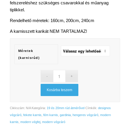
felszereléshez szükséges csavarokkal és műanyag
tiplikkel.
Rendelhető méretek: 160cm, 200cm, 240cm
A karnisszett karikát NEM TARTALMAZ!
Méretek
(karnisrúd)
Kosárba teszem
Cikkszám:
N/A
Kategória:
19 és 20mm rúd átmérővel
Címkék:
designos
végzáró
,
fekete karnis
,
fém karnis
,
gardinia
,
hengeres végzáró
,
modern
karnis
,
modern végfej
,
modern végzáró