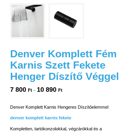
Denver Komplett Fém
Karnis Szett Fekete
Henger Díszítő Véggel
7 800
10 890
Ártartomány:
Ft
–
Ft
7
800 Ft
Denver Komplett Karnis Hengeres Díszítőelemmel
-
10
denver komplett karnis fekete
890 Ft
Kompletten, tartókonzolokkal, végzárókkal és a