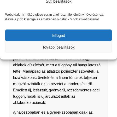
Süti beállítások
hogy elegendő fény jusson a helyiségbe, ugyanakkor
belátás ellen is véd. A sötétítő függönyök sűrű
anyagokból készülnek, és mindkét oldalon vagy csak
Weboldalunk működtetése során a felhasználói élmény növeléséhez,
illetve a jobb kiszolgálás érdekében oldalunk “cookie”-kat használ.
az egyik oldalon rögzíthetők.
MILYEN SZOBÁKBAN HASZNÁLHATÓ A
Elfogad
FÜGGÖNY?
Alapvetően a függönyök hangulatos és otthonos
További beállítások
jelleget kölcsönöznek minden helyiségnek. A modern,
purisztikus életstílus kezdetben tiltotta a nagy
ablakok díszítését, mert a függöny túl hangulatossá
tette. Manapság az átlátszó poliészter szövetek, a
laza vászonszövetek és a finom tónusok teljesen
megváltoztatták ezt a nézetet a modern életről.
Emellett új, letisztult, gyönyörű, rozsdamentes acél
függönyrudak is új arculatot adtak az
ablakdekorációnak.
A hálószobában és a gyerekszobában csak az