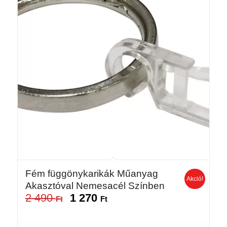
Fém függönykarikák Műanyag
Akció!
Akasztóval Nemesacél Színben
2 490
1 270
Original
Current
Ft
Ft
price
price
was:
is: