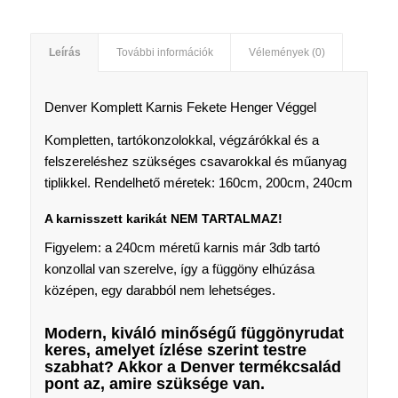
Leírás
További információk
Vélemények (0)
Denver Komplett Karnis Fekete Henger Véggel
Kompletten, tartókonzolokkal, végzárókkal és a
felszereléshez szükséges csavarokkal és műanyag
tiplikkel. Rendelhető méretek: 160cm, 200cm, 240cm
A karnisszett karikát NEM TARTALMAZ!
Figyelem: a 240cm méretű karnis már 3db tartó
konzollal van szerelve, így a függöny elhúzása
középen, egy darabból nem lehetséges.
Modern, kiváló minőségű függönyrudat
keres, amelyet ízlése szerint testre
szabhat? Akkor a Denver termékcsalád
pont az, amire szüksége van.