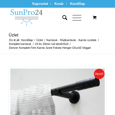
Kapcsolat
Kosár
Kezdőlap
Üzlet
Ön itt áll:
Kezdőlap
/
Üzlet
/
Karnisok - Rúdkarnisok - Karnis szettek
/
Komplett karnisok
/
19 és 20mm rúd átmérővel
/
Denver Komplett Fém Karnis Szett Fekete Henger Díszítő Véggel
Akció!