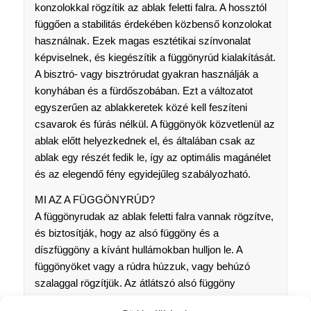
konzolokkal rögzítik az ablak feletti falra. A hossztól
függően a stabilitás érdekében közbenső konzolokat
használnak. Ezek magas esztétikai színvonalat
képviselnek, és kiegészítik a függönyrúd kialakítását.
A bisztró- vagy bisztrórudat gyakran használják a
konyhában és a fürdőszobában. Ezt a változatot
egyszerűen az ablakkeretek közé kell feszíteni
csavarok és fúrás nélkül. A függönyök közvetlenül az
ablak előtt helyezkednek el, és általában csak az
ablak egy részét fedik le, így az optimális magánélet
és az elegendő fény egyidejűleg szabályozható.
MI AZ A FÜGGÖNYRÚD?
A függönyrudak az ablak feletti falra vannak rögzítve,
és biztosítják, hogy az alsó függöny és a
díszfüggöny a kívánt hullámokban hulljon le. A
függönyöket vagy a rúdra húzzuk, vagy behúzó
szalaggal rögzítjük. Az átlátszó alsó függöny
általában a teljes ablakfelületet lefedi, és biztosítja,