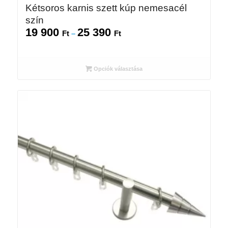
Kétsoros karnis szett kúp nemesacél
szín
19 900
25 390
Ártartomány:
Ft
–
Ft
19
900 Ft
-
Opciók választása
25
390 Ft