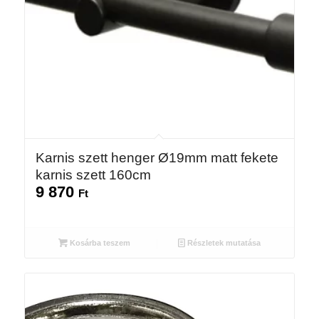
Karnis szett henger Ø19mm matt fekete
karnis szett 160cm
9 870
Ft
Kosárba teszem
Részletek mutatása