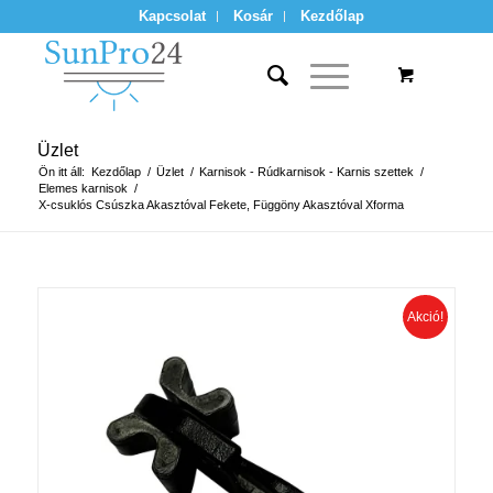
Kapcsolat
Kosár
Kezdőlap
Üzlet
Ön itt áll:
Kezdőlap
/
Üzlet
/
Karnisok - Rúdkarnisok - Karnis szettek
/
Elemes karnisok
/
X-csuklós Csúszka Akasztóval Fekete, Függöny Akasztóval Xforma
Akció!