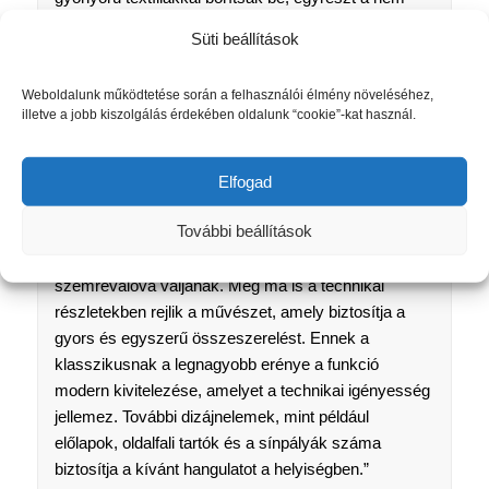
kívánt belátás és a túl sok napfény blokkolása
Süti beállítások
érdekében, ugyanakkor egy gyönyörű dizájnelemet
alkalmazzanak a kényelmes szobákhoz. Egy ötlet,
Weboldalunk működtetése során a felhasználói élmény növeléséhez,
amely a sok irányzaton, életstíluson és társadalmi
illetve a jobb kiszolgálás érdekében oldalunk “cookie”-kat használ.
fejlődésen átívelő időutazás ellenére soha nem
veszítette el fiatalságát, és most új korszakba vezeti
a modern életet friss szellemiséggel és innovatív
Elfogad
megoldásokkal. A függönytartók között található
További beállítások
klasszikus gondoskodik arról, hogy a függönyök a
kívánt lengésekkel essenek, és ezáltal finom
szemrevalóvá váljanak. Még ma is a technikai
részletekben rejlik a művészet, amely biztosítja a
gyors és egyszerű összeszerelést. Ennek a
klasszikusnak a legnagyobb erénye a funkció
modern kivitelezése, amelyet a technikai igényesség
jellemez. További dizájnelemek, mint például
előlapok, oldalfali tartók és a sínpályák száma
biztosítja a kívánt hangulatot a helyiségben.”