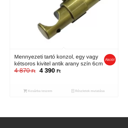
Mennyezeti tartó konzol, egy vagy
Akció!
kétsoros kivitel antik arany szín 6cm
4 870
4 390
Original
Current
Ft
Ft
price
price
was:
is:
4
4
Kosárba teszem
Részletek mutatása
870 Ft.
390 Ft.