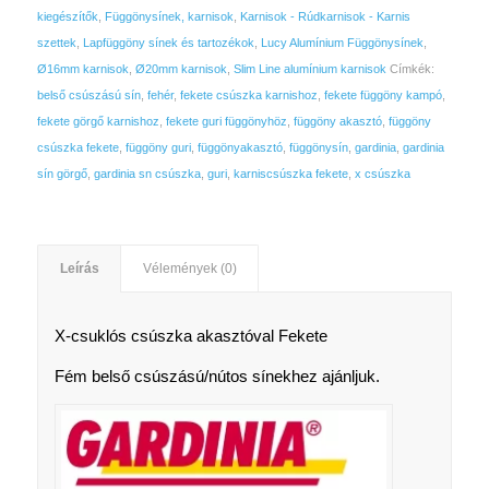
kiegészítők
,
Függönysínek, karnisok
,
Karnisok - Rúdkarnisok - Karnis
szettek
,
Lapfüggöny sínek és tartozékok
,
Lucy Alumínium Függönysínek
,
Ø16mm karnisok
,
Ø20mm karnisok
,
Slim Line alumínium karnisok
Címkék:
belső csúszású sín
,
fehér
,
fekete csúszka karnishoz
,
fekete függöny kampó
,
fekete görgő karnishoz
,
fekete guri függönyhöz
,
függöny akasztó
,
függöny
csúszka fekete
,
függöny guri
,
függönyakasztó
,
függönysín
,
gardinia
,
gardinia
sín görgő
,
gardinia sn csúszka
,
guri
,
karniscsúszka fekete
,
x csúszka
Leírás
Vélemények (0)
X-csuklós csúszka akasztóval Fekete
Fém belső csúszású/nútos sínekhez ajánljuk.