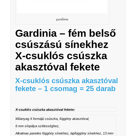
gardinia
Gardinia – fém belső
csúszású sínekhez
X-csuklós csúszka
akasztóval fekete
X-csuklós csúszka akasztóval
fekete – 1 csomag = 25 darab
X-csuklós csúszka akasztóval fekete:
Műanyag X formájú csúszka, függöny akasztóval,
6 mm sínpálya szélességhez,
Alkalmas paneles függöny sínekhez, lapfüggöny sínekhez, 13 mm-