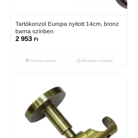
Tartókonzol Europa nyitott 14cm, bronz
barna színben
2 953
Ft
Kosárba teszem
Részletek mutatása