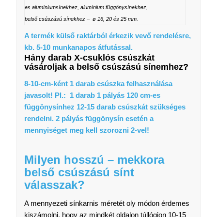
es alumíniumsínekhez, alumínium függönysínekhez,
belső csúszású sínekhez – ø 16, 20 és 25 mm.
A termék külső raktárból érkezik vevő rendelésre,
kb. 5-10 munkanapos átfutással.
Hány darab X-csuklós csúszkát
vásároljak a belső csúszású sínemhez?
8-10-cm-ként 1 darab csúszka felhasználása
javasolt! Pl.: 1 darab 1 pályás 120 cm-es
függönysínhez 12-15 darab csúszkát szükséges
rendelni. 2 pályás függönysín esetén a
mennyiséget meg kell szorozni 2-vel!
Milyen hosszú – mekkora
belső csúszású sínt
válasszak?
A mennyezeti sínkarnis méretét oly módon érdemes
kiszámolni, hogy az mindkét oldalon túllógjon 10-15