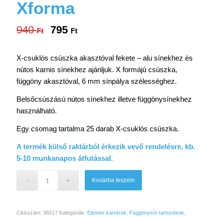
Xforma
940
795
Original
Current
Ft
Ft
price
price
was:
is:
X-csuklós csúszka akasztóval fekete – alu sínekhez és
940 Ft.
795 Ft.
nútos karnis sínekhez ajánljuk. X formájú csúszka,
függöny akasztóval, 6 mm sínpálya szélességhez.
Belsőcsúszású nútos sínekhez illetve függönysínekhez
használható.
Egy csomag tartalma 25 darab X-csuklós csúszka.
A termék külső raktárból érkezik vevő rendelésre, kb.
5-10 munkanapos átfutással.
Kosárba teszem
Cikkszám:
36517
Kategóriák:
Elemes karnisok
,
Függönysín tartozékok,