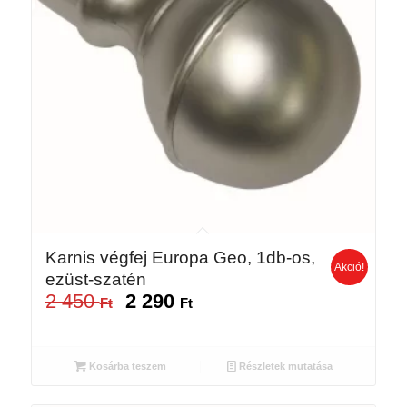
Karnis végfej Europa Geo, 1db-os,
Akció!
ezüst-szatén
2 450
2 290
Original
Current
Ft
Ft
price
price
was:
is:
2
2
Kosárba teszem
Részletek mutatása
450 Ft.
290 Ft.