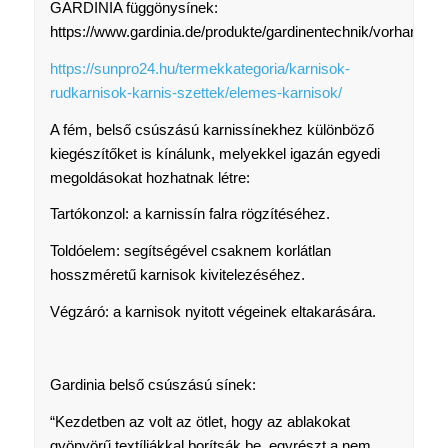
GARDINIA függönysínek:
https://www.gardinia.de/produkte/gardinentechnik/vorhangsc
https://sunpro24.hu/termekkategoria/karnisok-
rudkarnisok-karnis-szettek/elemes-karnisok/
A fém, belső csúszású karnissínekhez különböző
kiegészítőket is kínálunk, melyekkel igazán egyedi
megoldásokat hozhatnak létre:
Tartókonzol: a karnissín falra rögzítéséhez.
Toldóelem: segítségével csaknem korlátlan
hosszméretű karnisok kivitelezéséhez.
Végzáró: a karnisok nyitott végeinek eltakarására.
Gardinia belső csúszású sínek:
“Kezdetben az volt az ötlet, hogy az ablakokat
gyönyörű textíliákkal borítsák be, egyrészt a nem