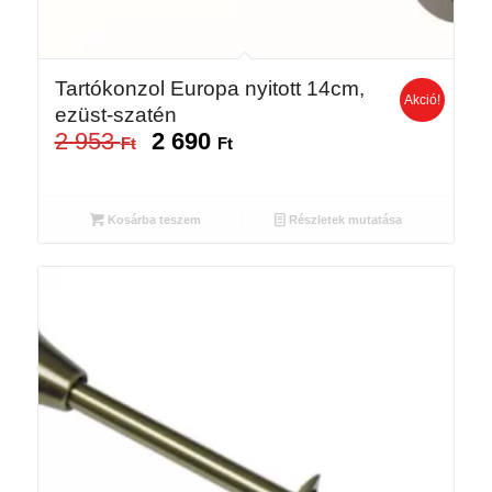
Tartókonzol Europa nyitott 14cm,
Akció!
ezüst-szatén
2 953
2 690
Original
Current
Ft
Ft
price
price
was:
is:
2
2
Kosárba teszem
Részletek mutatása
953 Ft.
690 Ft.