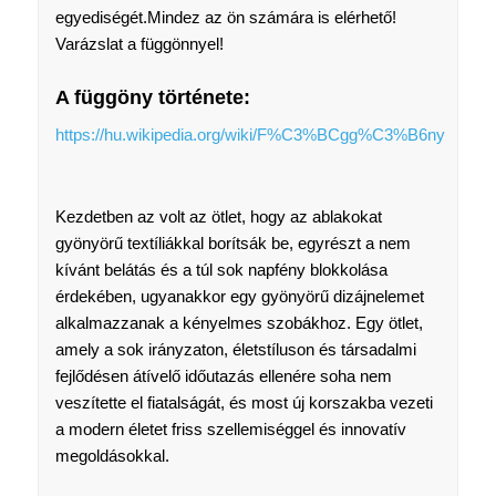
egyediségét.Mindez az ön számára is elérhető!
Varázslat a függönnyel!
A függöny története:
https://hu.wikipedia.org/wiki/F%C3%BCgg%C3%B6ny
Kezdetben az volt az ötlet, hogy az ablakokat
gyönyörű textíliákkal borítsák be, egyrészt a nem
kívánt belátás és a túl sok napfény blokkolása
érdekében, ugyanakkor egy gyönyörű dizájnelemet
alkalmazzanak a kényelmes szobákhoz. Egy ötlet,
amely a sok irányzaton, életstíluson és társadalmi
fejlődésen átívelő időutazás ellenére soha nem
veszítette el fiatalságát, és most új korszakba vezeti
a modern életet friss szellemiséggel és innovatív
megoldásokkal.