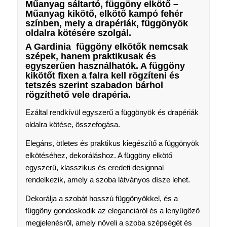
Műanyag sáltartó, függöny elkötő –
Műanyag kikötő, elkötő kampó fehér
színben, mely a drapériák, függönyök
oldalra kötésére szolgál.
A Gardinia függöny elkötők nemcsak
szépek, hanem praktikusak és
egyszerűen használhatók. A függöny
kikötőt fixen a falra kell rögzíteni és
tetszés szerint szabadon bárhol
rögzíthető vele drapéria.
Ezáltal rendkívül egyszerű a függönyök és drapériák
oldalra kötése, összefogása.
Elegáns, ötletes és praktikus kiegészítő a függönyök
elkötéséhez, dekoráláshoz. A függöny elkötő
egyszerű, klasszikus és eredeti designnal
rendelkezik, amely a szoba látványos dísze lehet.
Dekorálja a szobát hosszú függönyökkel, és a
függöny gondoskodik az eleganciáról és a lenyűgöző
megjelenésről, amely növeli a szoba szépségét és