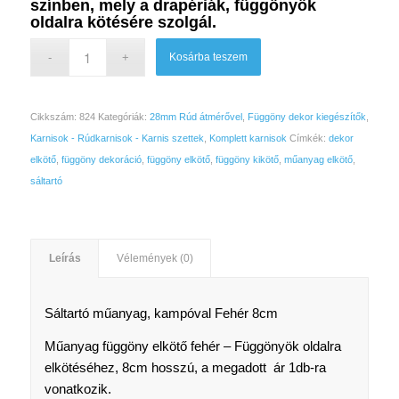
színben, mely a drapériák, függönyök
oldalra kötésére szolgál.
Kosárba teszem
Cikkszám:
824
Kategóriák:
28mm Rúd átmérővel
,
Függöny dekor kiegészítők
,
Karnisok - Rúdkarnisok - Karnis szettek
,
Komplett karnisok
Címkék:
dekor
elkötő
,
függöny dekoráció
,
függöny elkötő
,
függöny kikötő
,
műanyag elkötő
,
sáltartó
Leírás
Vélemények (0)
Sáltartó műanyag, kampóval Fehér 8cm
Műanyag függöny elkötő fehér – Függönyök oldalra
elkötéséhez, 8cm hosszú, a megadott ár 1db-ra
vonatkozik.