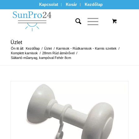
Kapcsolat
Kosár
Kezdőlap
Üzlet
Ön itt áll:
Kezdőlap
/
Üzlet
/
Karnisok - Rúdkarnisok - Karnis szettek
/
Komplett karnisok
/
28mm Rúd átmérővel
/
Sáltartó műanyag, kampóval Fehér 8cm