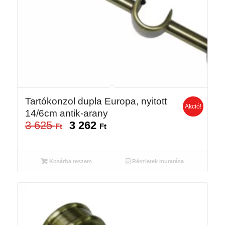
Tartókonzol dupla Europa, nyitott
Akció!
14/6cm antik-arany
3 625
3 262
Original
Current
Ft
Ft
price
price
was:
is:
3
3
Kosárba teszem
Részletek mutatása
625 Ft.
262 Ft.