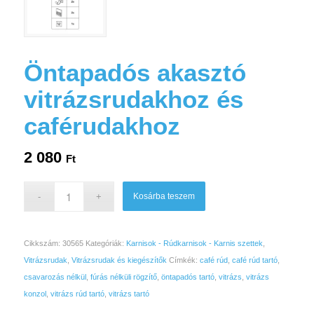
Öntapadós akasztó
vitrázsrudakhoz és
caférudakhoz
2 080
Ft
Kosárba teszem
Cikkszám:
30565
Kategóriák:
Karnisok - Rúdkarnisok - Karnis szettek
,
Vitrázsrudak
,
Vitrázsrudak és kiegészítők
Címkék:
café rúd
,
café rúd tartó
,
csavarozás nélkül
,
fúrás nélküli rögzítő
,
öntapadós tartó
,
vitrázs
,
vitrázs
konzol
,
vitrázs rúd tartó
,
vitrázs tartó