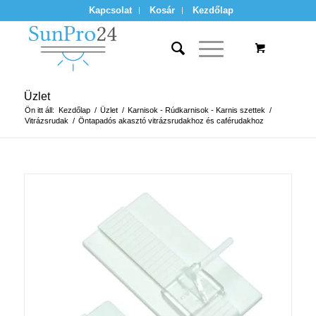
Kapcsolat
Kosár
Kezdőlap
Üzlet
Ön itt áll:
Kezdőlap
/
Üzlet
/
Karnisok - Rúdkarnisok - Karnis szettek
/
Vitrázsrudak
/
Öntapadós akasztó vitrázsrudakhoz és caférudakhoz