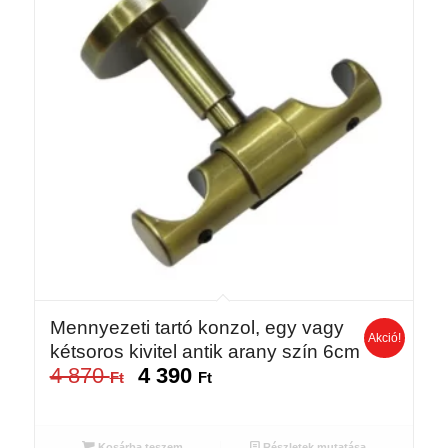
Mennyezeti tartó konzol, egy vagy
Akció!
kétsoros kivitel antik arany szín 6cm
4 870
4 390
Original
Current
Ft
Ft
price
price
was:
is:
4
4
Kosárba teszem
Részletek mutatása