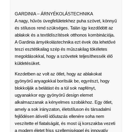
GARDINIA – ÁRNYÉKOLÁSTECHNIKA
A nagy, hűvös üvegfelületekhez puha szövet, könnyű
és stílusos rend szükséges. Talán így kezdődött az
ablakok és a textildíszítések otthonos kombinációja.
A Gardinia árnyékolástechnika ezt évek óta lehetővé
teszi esztétikailag szép és műszakilag tökéletes
megoldásokkal, hogy a szövetek teljesíthessék élő
küldetésüket.
Kezdetben az volt az ötlet, hogy az ablakokat
gyönyörű anyagokkal borítsák be, egyrészt, hogy
blokkolják a belátást és a túl sok napfényt,
ugyanakkor egy gyönyörű design elemet
alkalmazzanak a kényelmes szobákhoz. Egy ötlet,
amely a sok irányzaton, életstíluson és társadalmi
fejlődésen átívelő időutazás ellenére soha nem
veszítette el fiatalságát, és most új korszakba vezeti
a modern életet friss szellemiséggel és innovatív