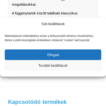
megoldásokkal.
A függönytartók között található klasszikus
gondoskodik arról, hogy a függönyök a kívánt
Süti beállítások
lendülettel essenek, és ezáltal szemet
gyönyörködtetővé váljanak. Még ma is a technikai
részletekben rejlik a művészet, amely biztosítja a
Weboldalunk működtetése során a felhasználói élmény növeléséhez,
illetve a jobb kiszolgálás érdekében oldalunk “cookie”-kat használ.
gyors és egyszerű összeszerelést. Ennek a
klasszikusnak a legnagyobb erénye funkciójának
modern kivitelezése, amelyet a technikai igényesség
Elfogad
jellemez. További dizájnelemek, mint például panel
függönysínek, és a sínenkénti pályák száma
További beállítások
biztosítja a kívánt hangulatot a helyiségben.
Kapcsolódó termékek