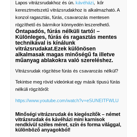
Lapos vitrázsrudakhoz és ún.
kávéházi
, kőr
keresztmetszetű vitrázsrudakhoz is alkalmazható. A
konzol ragasztás, fúrás, csavarozás mentesen
rögzíthető és bármikor könnyedén leszerelhető.
Öntapadós, fúrás nélküli tartó! –
Különleges, fúrás és ragasztás mentes
technikával is kínálunk
vitrázsrudakat.Ezek különösen
alkalmasak magas minőségű fa illetve
műanyag ablakokra való szereléshez.
Vitrázsrudak rögzítése fúrás és csavarozás nélkül?
Tekintse meg rövid videónkat egy másik típusú fúrás
nélküli rögzítőről:
https://www.youtube.com/watch?v=eSUNEITFWLU
Minőségi vitrázsrudak és kiegészítők – német
vitrázsrudak és kávéházi mini karnisok
rendkívül széles méret, szín és forma világgal,
különböző anyagokból!