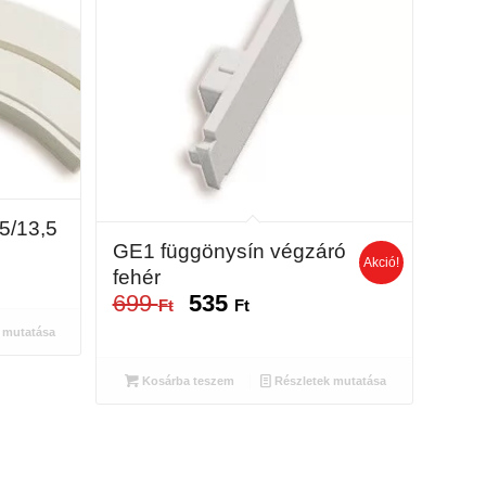
5/13,5
GE1 függönysín végzáró
Akció!
fehér
699
535
Original
Current
Ft
Ft
price
price
 mutatása
was:
is:
699 Ft.
535 Ft.
Kosárba teszem
Részletek mutatása