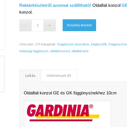
was:
is:
Raktárkészletről azonnal szállítható!
Oldalfali konzol
GE
2
2
konzol.
570 Ft.
171 Ft.
Kosárba teszem
Cikkszám:
274
Kategóriák:
Függönysín tartozékok, kiegészítők
,
Függönysínek
műanyag függönysín
,
oldalfali konzol
,
oldalfali tartó
Leírás
Vélemények (0)
Oldalfali konzol GE és GK függönysínekhez 10cm