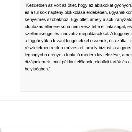
“Kezdetben az volt az ötlet, hogy az ablakokat gyönyörű 
és a túl sok napfény blokkolása érdekében, ugyanakko
kényelmes szobákhoz. Egy ötlet, amely a sok irányzaton,
időutazás ellenére soha nem veszítette el fiatalságát, é
szellemiséggel és innovatív megoldásokkal. A függönyta
a függönyök a kívánt lengésekkel essenek, és ezáltal 
részletekben rejlik a művészet, amely biztosítja a gyo
legnagyobb erénye a funkció modern kivitelezése, amely
dizájnelemek, mint például előlapok, oldalfali tartók és 
helyiségben.”