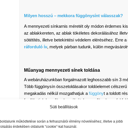
Milyen hosszú – mekkora függönysínt válasszak?
A mennyezeti sínkarnis méretét oly módon érdemes kisz
az ablakkereten, az ablak tökéletes dekorálásához illet
sötétítés, illetve betekintési védelem eléréséhez. Erre a 
ráforduló ív
, melyek párban tudunk, külön megvásároln
Műanyag mennyezeti sínek toldása
A webáruházunkban forgalmazott leghosszabb sín 3 méte
Több függönysín összetoldásakor toldóelemet célszerű
megakadás nélkül mozgathatjuk a
függöny
t a toldott ré
fordíthatjuk be a függönypályát, hogy a függöny a fal f
Süti beállítások
Ívek, fordulók, toldások, csavar takarás és egyéb ki
oldalunk működtetése során a felhasználói élmény növeléséhez, illetve a jobb
zolgálás érdekében oldalunk “cookie”-kat használ.