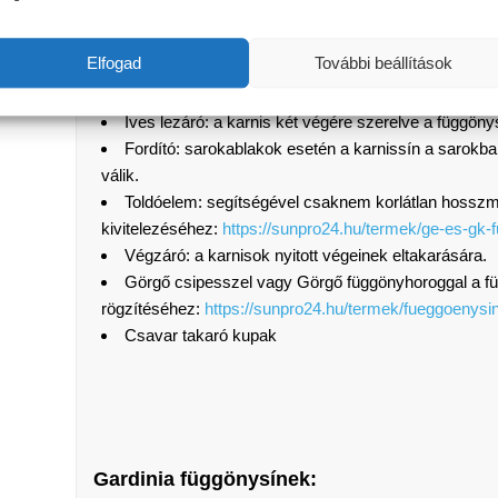
GARDINIA függönysínek:
https://www.gardinia.de/pro
A műanyag mennyezeti karnissínekhez különböző kiegés
Elfogad
További beállítások
megoldásokat hozhatnak létre:
Íves lezáró: a karnis két végére szerelve a függönysí
Fordító: sarokablakok esetén a karnissín a sarokban
válik.
Toldóelem: segítségével csaknem korlátlan hosszm
kivitelezéséhez:
https://sunpro24.hu/termek/ge-es-gk
Végzáró: a karnisok nyitott végeinek eltakarására.
Görgő csipesszel vagy Görgő függönyhoroggal a f
rögzítéséhez:
https://sunpro24.hu/termek/fueggoenysi
Csavar takaró kupak
Gardinia függönysínek: