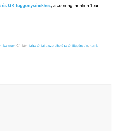
 és GK függönysínekhez
, a csomag tartalma 1pár
, karnisok
Címkék:
falitartó
,
falra szerelhető tartó
,
függönysín
,
karnis
,