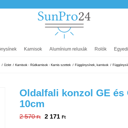
nysínek
Karnisok
Alumínium reluxák
Rolók
Egyedi
/
Üzlet
/
Karnisok - Rúdkarnisok - Karnis szettek
/
Függönysínek, karnisok
/
Függönysín
Oldalfali konzol GE é
10cm
2 570
2 171
Original
Current
Ft
Ft
price
price