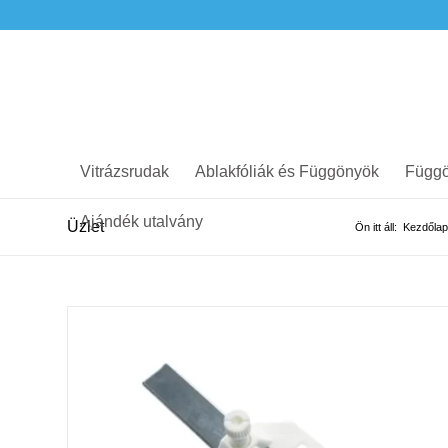
Vitrázsrudak
Ablakfóliák és Függönyök
Függö
Ajándék utalvány
Üzlet
Ön itt áll:
Kezdőlap