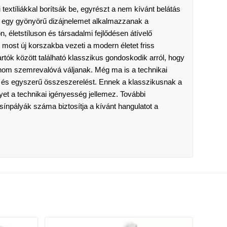
textíliákkal borítsák be, egyrészt a nem kívánt belátás
r egy gyönyörű dizájnelemet alkalmazzanak a
 életstíluson és társadalmi fejlődésen átívelő
s most új korszakba vezeti a modern életet friss
rtók között található klasszikus gondoskodik arról, hogy
finom szemrevalóvá váljanak. Még ma is a technikai
rs és egyszerű összeszerelést. Ennek a klasszikusnak a
et a technikai igényesség jellemez. További
a sínpályák száma biztosítja a kívánt hangulatot a