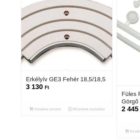
Erkélyív GE3 Fehér 18,5/18,5
3 130
Ft
Füles 
Görgő
2 44
Kosárba teszem
Részletek mutatása
Kosár