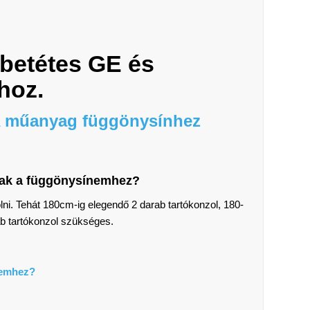
abetétes GE
és
hoz.
IA műanyag függönysínhez
ljak a függönysínemhez?
ni. Tehát 180cm-ig elegendő 2 darab tartókonzol, 180-
b tartókonzol szükséges.
nemhez?