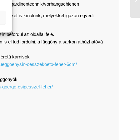
dukte/gardinentechnik/vorhangschienen
zítőket is kínálunk, melyekkel igazán egyedi
n befordul az oldalfal felé.
 is el tud fordulni, a függöny a sarkon áthúzhatóvá
éretű karnisok
-fueggoenysin-oesszekoeto-feher-6cm/
üggönyök
n-goergo-csipesszel-feher/