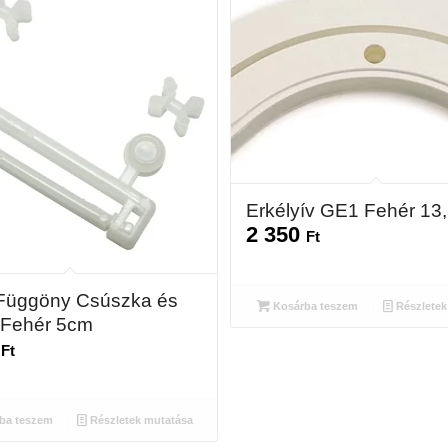
Erkélyív GE1 Fehér 13,
2 350
Ft
Függöny Csúszka és
Kosárba teszem
Részletek
 Fehér 5cm
5
Ft
ba teszem
Részletek mutatása