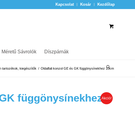
Kapcsolat
Kosár
Kezdőlap
 Méretű Sávrolók
Díszpárnák
 tartozékok, kiegészítők
/
Oldalfali konzol GE és GK függönysínekhez 10cm
s GK függönysínekhez
Akció!