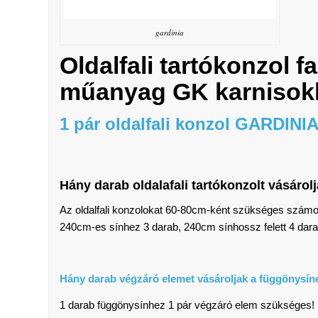
gardinia
Oldalfali tartókonzol
f
műanyag GK
karnisok
1 pár oldalfali konzol GARDIN
Hány darab oldalafali tartókonzolt vásáro
Az oldalfali konzolokat 60-80cm-ként szükséges számol
240cm-es sínhez 3 darab, 240cm sínhossz felett 4 dara
Hány darab végzáró elemet vásároljak a függönysí
1 darab függönysínhez 1 pár végzáró elem szükséges!