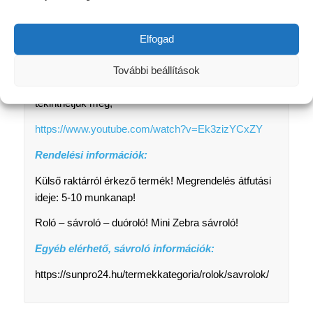
közötti mennyiség nem fog leereszkedni, ez a
mennyiség rolótengelyen marad, működését nem
fogja befolyásolni.
Elfogad
Felszerelés és roló bemutató film:
További beállítások
Az alábbi animációs filmen a roló felszerelését
tekinthetjük meg,
https://www.youtube.com/watch?v=Ek3zizYCxZY
Rendelési információk:
Külső raktárról érkező termék! Megrendelés átfutási
ideje: 5-10 munkanap!
Roló – sávroló – duóroló! Mini Zebra sávroló!
Egyéb elérhető, sávroló információk:
https://sunpro24.hu/termekkategoria/rolok/savrolok/