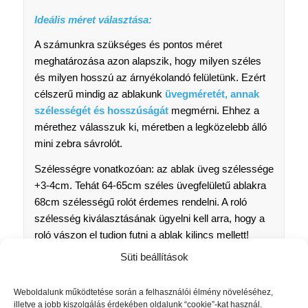
Ideális méret választása:
A számunkra szükséges és pontos méret
meghatározása azon alapszik, hogy milyen széles
és milyen hosszú az árnyékolandó felületünk. Ezért
célszerű mindig az ablakunk
üvegméretét, annak
szélességét és hosszúságát
megmérni. Ehhez a
mérethez válasszuk ki, méretben a legközelebb álló
mini zebra sávrolót.
Szélességre vonatkozóan: az ablak üveg szélessége
+3-4cm. Tehát 64-65cm széles üvegfelületű ablakra
68cm szélességű rolót érdemes rendelni. A roló
szélesség kiválasztásának ügyelni kell arra, hogy a
roló vászon el tudjon futni a ablak kilincs mellett!
Süti beállítások
Magasságra vonatkozóan: ha az ablakunk üvegezett
része rövidebb, mint 150cm, úgy nincs semmi tenni
Weboldalunk működtetése során a felhasználói élmény növeléséhez,
valónk. Az ajtó/ablak valós hossza és a roló hossza
illetve a jobb kiszolgálás érdekében oldalunk “cookie”-kat használ.