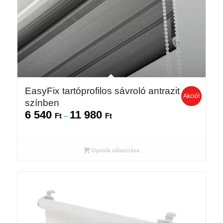
EasyFix tartóprofilos sávroló antrazit
Akció!
színben
6 540
11 980
Ártartomány:
Ft
–
Ft
6
540 Ft
-
Opciók választása
11
980 Ft