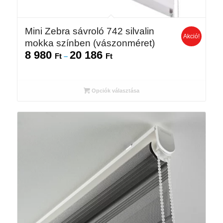
Mini Zebra sávroló 742 silvalin
Akció!
mokka színben (vászonméret)
8 980
20 186
Ártartomány:
Ft
–
Ft
8
980 Ft
-
Opciók választása
20
186 Ft