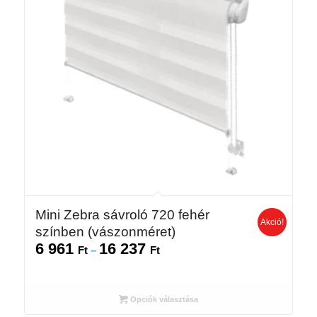
Mini Zebra sávroló 720 fehér
Akció!
színben (vászonméret)
6 961
16 237
Ártartomány:
Ft
–
Ft
6
961 Ft
-
Opciók választása
16