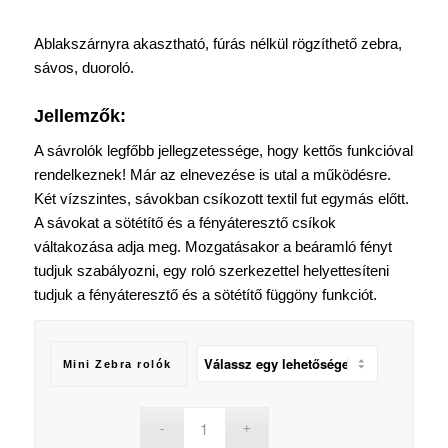
9
256 Ft
Ablakszárnyra akasztható, fúrás nélkül rögzíthető zebra,
-
sávos, duoroló.
22
280 Ft
Jellemzők:
A sávrolók legfőbb jellegzetessége, hogy kettős funkcióval
rendelkeznek! Már az elnevezése is utal a működésre.
Két vízszintes, sávokban csíkozott textil fut egymás előtt.
A sávokat a sötétítő és a fényáteresztő csíkok
váltakozása adja meg. Mozgatásakor a beáramló fényt
tudjuk szabályozni, egy roló szerkezettel helyettesíteni
tudjuk a fényáteresztő és a sötétítő függöny funkciót.
Mini Zebra rolók