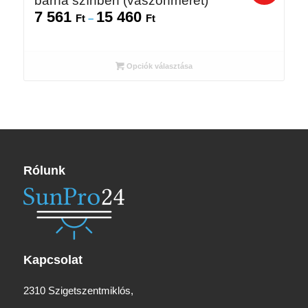
barna színben (vászonméret)
7 561
15 460
Ártartomány:
Ft
–
Ft
7
561 Ft
-
Opciók választása
15
460 Ft
Rólunk
Kapcsolat
2310 Szigetszentmiklós,