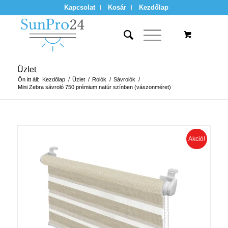
Kapcsolat
Kosár
Kezdőlap
Üzlet
Ön itt áll:
Kezdőlap
/
Üzlet
/
Rolók
/
Sávrolók
/
Mini Zebra sávroló 750 prémium natúr színben (vászonméret)
Akció!