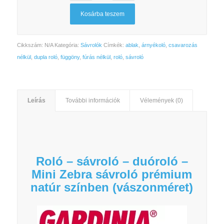
Kosárba teszem
Cikkszám:
N/A
Kategória:
Sávrolók
Címkék:
ablak
,
árnyékoló
,
csavarozás
nélkül
,
dupla roló
,
függöny
,
fúrás nélkül
,
roló
,
sávroló
Leírás
További információk
Vélemények (0)
Roló – sávroló – duóroló –
Mini Zebra sávroló prémium
natúr színben (vászonméret)