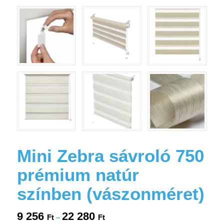
Mini Zebra sávroló 750
prémium natúr
színben (vászonméret)
9 256
22 280
Ártartomány:
Ft
–
Ft