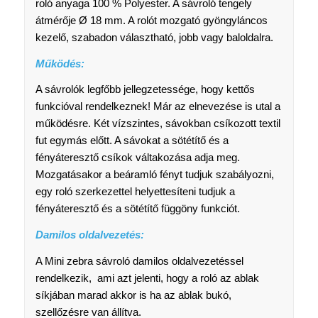
roló anyaga 100 % Polyester. A sávroló tengely
átmérője Ø 18 mm. A rolót mozgató gyöngyláncos
kezelő, szabadon választható, jobb vagy baloldalra.
Működés:
A sávrolók legfőbb jellegzetessége, hogy kettős
funkcióval rendelkeznek! Már az elnevezése is utal a
működésre. Két vízszintes, sávokban csíkozott textil
fut egymás előtt. A sávokat a sötétítő és a
fényáteresztő csíkok váltakozása adja meg.
Mozgatásakor a beáramló fényt tudjuk szabályozni,
egy roló szerkezettel helyettesíteni tudjuk a
fényáteresztő és a sötétítő függöny funkciót.
Damilos oldalvezetés:
A Mini zebra sávroló damilos oldalvezetéssel
rendelkezik, ami azt jelenti, hogy a roló az ablak
síkjában marad akkor is ha az ablak bukó,
szellőzésre van állítva.