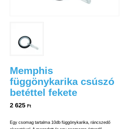
Memphis
függönykarika csúszó
betéttel fekete
2 625
Ft
Egy csomag tartalma 10db függönykarika, ráncszedő