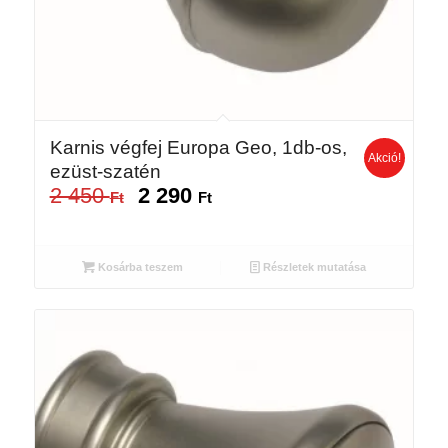
Karnis végfej Europa Geo, 1db-os,
Akció!
ezüst-szatén
2 450
2 290
Original
Current
Ft
Ft
price
price
was:
is:
2
2
Kosárba teszem
Részletek mutatása
450 Ft.
290 Ft.