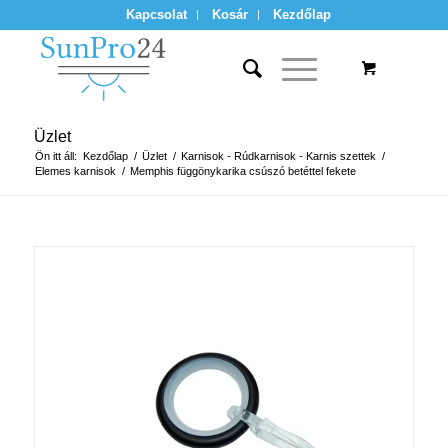
Kapcsolat
Kosár
Kezdőlap
Üzlet
Ön itt áll:
Kezdőlap
/
Üzlet
/
Karnisok - Rúdkarnisok - Karnis szettek
/
Elemes karnisok
/
Memphis függönykarika csúszó betéttel fekete