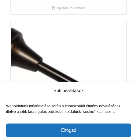
356 Ft
-
Opciók választása
4
872 Ft
Süti beállítások
Weboldalunk működtetése során a felhasználói élmény növeléséhez,
illetve a jobb kiszolgálás érdekében oldalunk “cookie”-kat használ.
Elfogad