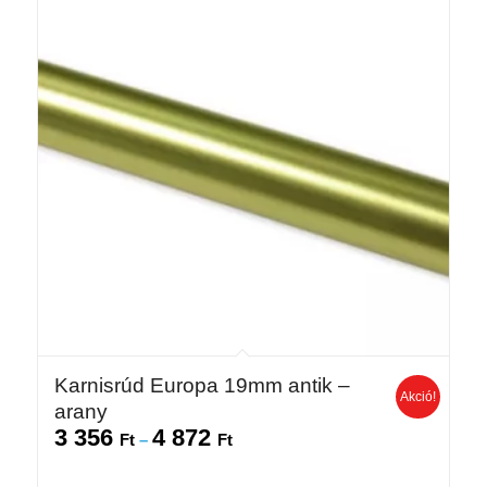
Karnisrúd Europa 19mm antik –
Akció!
arany
3 356
4 872
Ártartomány:
Ft
–
Ft
3