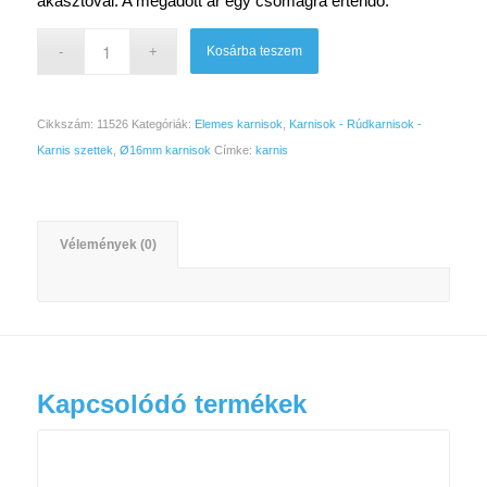
akasztóval. A megadott ár egy csomagra értendő.
Kosárba teszem
Cikkszám:
11526
Kategóriák:
Elemes karnisok
,
Karnisok - Rúdkarnisok -
Karnis szettek
,
Ø16mm karnisok
Címke:
karnis
Vélemények (0)
Kapcsolódó termékek