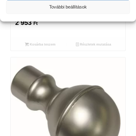
További beállítások
Tartókonzol Europa nyitott 14cm, bronz
barna színben
2 953
Ft
Kosárba teszem
Részletek mutatása