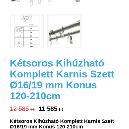
Kétsoros Kihúzható
Komplett Karnis Szett
Ø16/19 mm Konus
120-210cm
12 585
11 585
Original
Current
Ft
Ft
price
price
Kétsoros Kihúzható Komplett Karnis Szett
was:
is:
Ø16/19 mm Konus 120-210cm