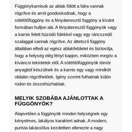
Függönykarnisok az ablak fölött a falra vannak
rögzítve és arról gondoskodnak, hogy a
sötétítőfüggöny és a fényáteresztő függöny a kívánt
formában hulljon alá. A fényáteresztő függönyök vagy
a karnis felett húzódó fülekkel vagy egy ráncszedő
szalaggal vannak rögzítve. Az áttetsző függöny
általában elfedi az egész ablakfelületet és biztosítja,
hogy a helység elég fényt kapjon, miközben megóv a
kíváncsi tekintetek elől. A sötétítőfüggönyök tömör
anyagból készülnek és a karnis egy vagy mindkét
oldalán rögzíthetőek. Igény szerint futhatnak külön
rúdon és összehúzhatóak.
MELYIK SZOBÁBA AJÁNLOTTAK A
FÜGGÖNYÖK?
Alapvetően a függönyök minden helységnek egy
kényelmes, lakályos karaktert adnak. A modern,
purista lakásstílus kezdetben ellenezte a nagy