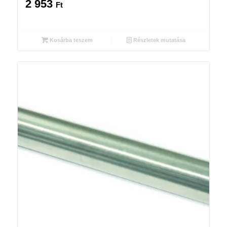
2 953
Ft
Kosárba teszem
Részletek mutatása