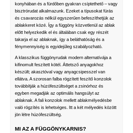
konyhában és a fürdőben gyakran csíptethető – vagy
bisztrórudat alkalmazunk. Ezeket a típusokat fúrás
és csavarozás nélkül egyszerűen befeszíthetjük az
ablakkeret közé. Így a függöny közvetlenül az ablak
előtt helyezkedik el és általában csak egy részét
takarja el az ablaknak, így a beláthatóság és a
fénymennyiség is egyidejűleg szabályozható.
A klasszikus függönyrudak modern alternatívája a
kifinomult feszített kötél. Áttetsző anyagokhoz
készült; akasztóval vagy anyagcsipesszel van
ellátva. A szorosan falba rögzített feszítő konzolok
továbbítják a húzófeszültséget a zsinórhoz és
egyben megadják az optimális hangsúlyt az
ablaknak. A fali konzolok mellett ablakmélyedésbe
való rögzítés is lehetséges. Itt a két mélyedés között
jön létre húzófeszültség.
MI AZ A FÜGGÖNYKARNIS?