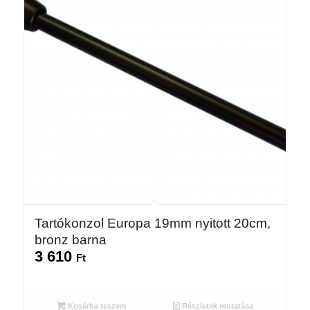
Tartókonzol Europa 19mm nyitott 20cm,
bronz barna
3 610
Ft
Kosárba teszem
Részletek mutatása