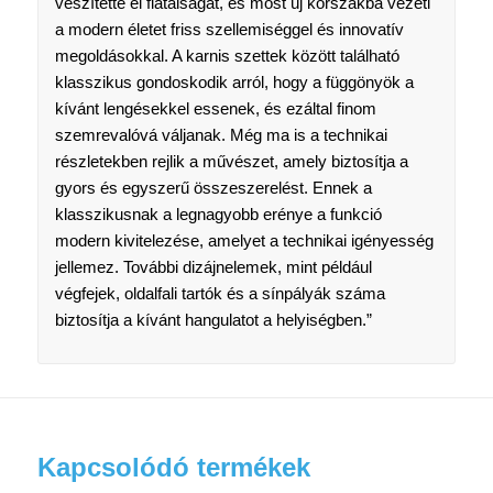
veszítette el fiatalságát, és most új korszakba vezeti
a modern életet friss szellemiséggel és innovatív
megoldásokkal. A karnis szettek között található
klasszikus gondoskodik arról, hogy a függönyök a
kívánt lengésekkel essenek, és ezáltal finom
szemrevalóvá váljanak. Még ma is a technikai
részletekben rejlik a művészet, amely biztosítja a
gyors és egyszerű összeszerelést. Ennek a
klasszikusnak a legnagyobb erénye a funkció
modern kivitelezése, amelyet a technikai igényesség
jellemez. További dizájnelemek, mint például
végfejek, oldalfali tartók és a sínpályák száma
biztosítja a kívánt hangulatot a helyiségben.”
Kapcsolódó termékek