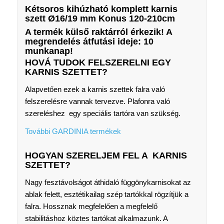
Kétsoros kihúzható komplett karnis
szett Ø16/19 mm Konus 120-210cm
A termék külső raktárról érkezik! A
megrendelés átfutási ideje: 10
munkanap!
HOVÁ TUDOK FELSZERELNI EGY
KARNIS SZETTET?
Alapvetően ezek a karnis szettek falra való
felszerelésre vannak tervezve. Plafonra való
szereléshez egy speciális tartóra van szükség.
További GARDINIA termékek
HOGYAN SZERELJEM FEL A KARNIS
SZETTET?
Nagy fesztávolságot áthidaló függönykarnisokat az
ablak felett, esztétikailag szép tartókkal rögzítjük a
falra. Hossznak megfelelően a megfelelő
stabilitáshoz köztes tartókat alkalmazunk. A