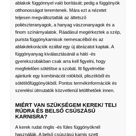
ablakok függönnyel való borítását; pedig a függönyök
otthonosságot teremtenek. Mára ezt a nézetet
teljesen megváltoztatták az áttetsző
poliészteranyagok, a hanyag vászonanyagok és a
finom színárnyalatok. Ráadásul megérkeztek a szép,
purista függönykarnisok nemesacélból és az
ablakdekorációk ezáltal egy új ábrázatot kaptak. A
függönyanyag kiválasztásánál a háló -és
gyerekszobákban csak arra kell figyelni, hogy
megfelelően sötétítse a szobát. Itt figyelmébe
ajánlunk egy kombinációt rolókból, pliszékből és
sötétítőfüggönyökből. Pontos termékinformációk és
szerelési útmutatók közvetlenül letölthetőek innen.
MIÉRT VAN SZÜKSÉGEM KEREK/ TELI
RÚDRA ÉS BELSŐ CSÚSZÁSÚ
KARNISRA?
A kerek rudat ringlis -és füles függönyöknél
használják. A belső csúszású karnis szett