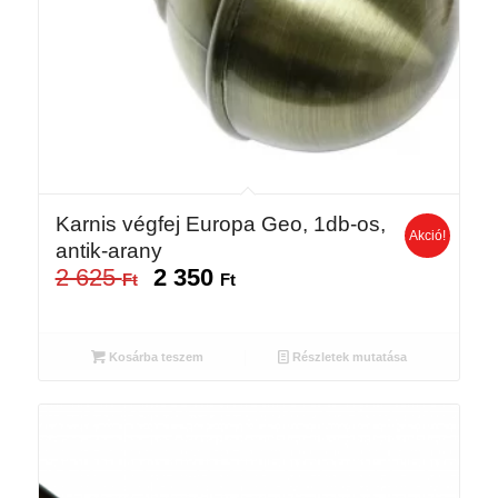
Karnis végfej Europa Geo, 1db-os,
Akció!
antik-arany
2 625
2 350
Original
Current
Ft
Ft
price
price
was:
is:
2
2
Kosárba teszem
Részletek mutatása
625 Ft.
350 Ft.