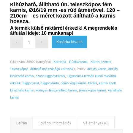
12
11
Kihúzható, állítható ún. teleszkópos fém
585 Ft.
585 Ft.
karnis, Ø16/19 mm -es rúd átmérővel. 120 –
210cm – es méret között állítható a karnis
hossza.
A termék külső raktárról érkezik! A megrendelés
átfutási ideje: 10 munkanap!
Kosárba teszem
Cikkszám:
30990
Kategóriák:
Karnisok - Rúdkarnisok - Karnis szettek
,
Teleszkópos, állítható hosszúságú karnisok
Címkék:
akciós karnis
,
akciós
kihúzható karnis
,
ezüst függönykarnis
,
Figyelem! A termék külső raktárból
érkezik
,
függönyrúd
,
függönytartó
,
gömb végű karnis
,
karnis
,
karnis szett
,
kihúzható karnis
,
könnyen felszerelhető karnis
,
teleszkópos karnis
,
variálható
karnis
Leírás
További információk
Vélemények (0)