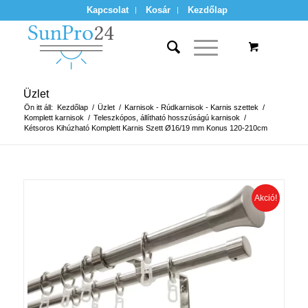
Kapcsolat
Kosár
Kezdőlap
Üzlet
Ön itt áll:
Kezdőlap
/
Üzlet
/
Karnisok - Rúdkarnisok - Karnis szettek
/
Komplett karnisok
/
Teleszkópos, állítható hosszúságú karnisok
/
Kétsoros Kihúzható Komplett Karnis Szett Ø16/19 mm Konus 120-210cm
Akció!