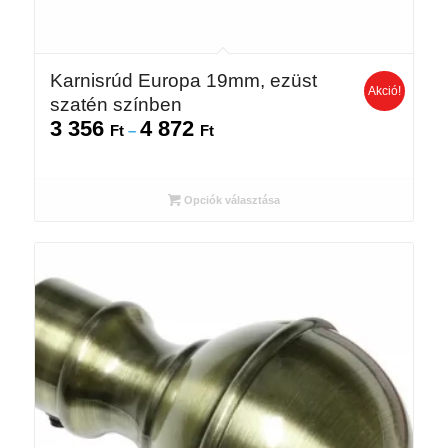
Karnisrúd Europa 19mm, ezüst
Akció!
szatén színben
3 356
4 872
Ártartomány:
Ft
–
Ft
3
356 Ft
-
Opciók választása
4
872 Ft