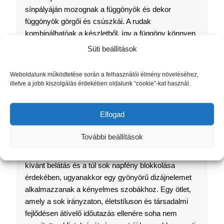
sínpályáján mozognak a függönyök és dekor
függönyök görgői és csúszkái. A rudak
kombinálhatóak a készletből, így a függöny könnyen
mozgatható az ablak előtt (a belső csúszású sín
Süti beállítások
használatával), mialatt oldalt a dekor függönyök
többnyire rögzítettek (a kerek rúdon).
Weboldalunk működtetése során a felhasználói élmény növeléséhez,
illetve a jobb kiszolgálás érdekében oldalunk “cookie”-kat használ.
Gardinia karnis rudak:
https://www.gardinia.de/hu/informaciok/fueggoeny-
Elfogad
technika/fueggoenykarnisok
További beállítások
“Kezdetben az volt az ötlet, hogy az ablakokat
gyönyörű textíliákkal borítsák be, egyrészt a nem
kívánt belátás és a túl sok napfény blokkolása
érdekében, ugyanakkor egy gyönyörű dizájnelemet
alkalmazzanak a kényelmes szobákhoz. Egy ötlet,
amely a sok irányzaton, életstíluson és társadalmi
fejlődésen átívelő időutazás ellenére soha nem