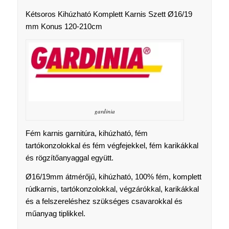
Kétsoros Kihúzható Komplett Karnis Szett Ø16/19
mm Konus 120-210cm
gardinia
Fém karnis garnitúra, kihúzható, fém
tartókonzolokkal és fém végfejekkel, fém karikákkal
és rögzítőanyaggal együtt.
Ø16/19mm átmérőjű, kihúzható, 100% fém, komplett
rúdkarnis, tartókonzolokkal, végzárókkal, karikákkal
és a felszereléshez szükséges csavarokkal és
műanyag tiplikkel.