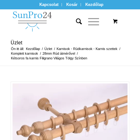
Kapcsolat
Kosár
Kezdőlap
Üzlet
Ön itt áll:
Kezdőlap
/
Üzlet
/
Karnisok - Rúdkarnisok - Karnis szettek
/
Komplett karnisok
/
28mm Rúd átmérővel
/
Kétsoros fa karnis Filigrano Világos Tölgy Színben