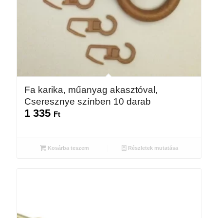
Fa karika, műanyag akasztóval,
Cseresznye színben 10 darab
1 335
Ft
Kosárba teszem
Részletek mutatása