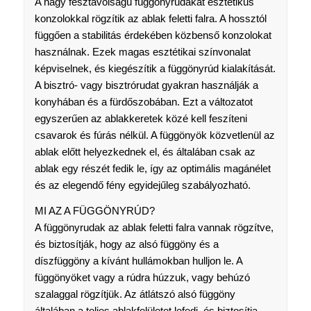
A nagy fesztávolságú függönyrudakat esztétikus
konzolokkal rögzítik az ablak feletti falra. A hossztól
függően a stabilitás érdekében közbenső konzolokat
használnak. Ezek magas esztétikai színvonalat
képviselnek, és kiegészítik a függönyrúd kialakítását.
A bisztró- vagy bisztrórudat gyakran használják a
konyhában és a fürdőszobában. Ezt a változatot
egyszerűen az ablakkeretek közé kell feszíteni
csavarok és fúrás nélkül. A függönyök közvetlenül az
ablak előtt helyezkednek el, és általában csak az
ablak egy részét fedik le, így az optimális magánélet
és az elegendő fény egyidejűleg szabályozható.
MI AZ A FÜGGÖNYRÚD?
A függönyrudak az ablak feletti falra vannak rögzítve,
és biztosítják, hogy az alsó függöny és a
díszfüggöny a kívánt hullámokban hulljon le. A
függönyöket vagy a rúdra húzzuk, vagy behúzó
szalaggal rögzítjük. Az átlátszó alsó függöny
általában a teljes ablakfelületet lefedi, és biztosítja,