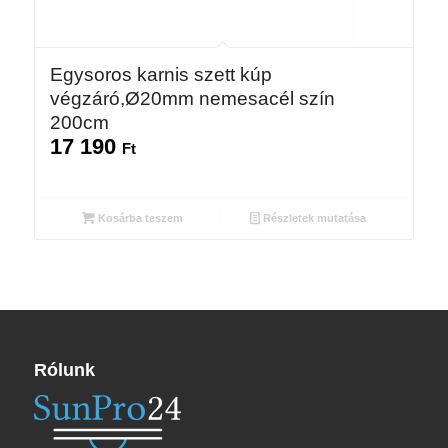
Egysoros karnis szett kúp
végzáró,Ø20mm nemesacél szín
200cm
17 190
Ft
Kosárba teszem
Részletek mutatása
Rólunk