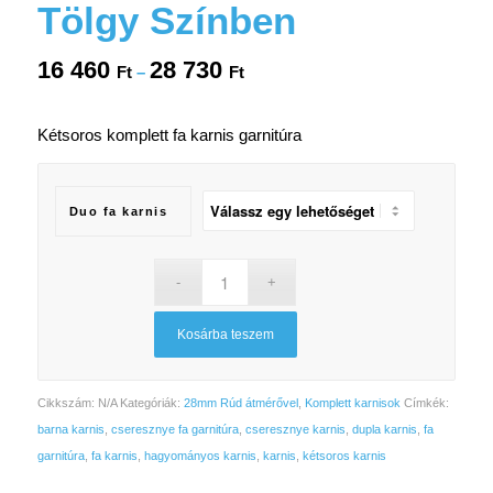
Tölgy Színben
16 460
28 730
Ártartomány:
Ft
–
Ft
16
460 Ft
Kétsoros komplett fa karnis garnitúra
-
28
730 Ft
Duo fa karnis
Kosárba teszem
Cikkszám:
N/A
Kategóriák:
28mm Rúd átmérővel
,
Komplett karnisok
Címkék:
barna karnis
,
cseresznye fa garnitúra
,
cseresznye karnis
,
dupla karnis
,
fa
garnitúra
,
fa karnis
,
hagyományos karnis
,
karnis
,
kétsoros karnis