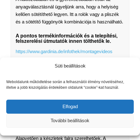
anyagválasztásnál ügyeljünk arra, hogy a helyiség
kellően sötétíthető legyen. Itt a rolók vagy a pliszék
és a sötétítő függönyök kombinációja is használható.
A pontos termékinformációk és a telepítési,
felszerelési útmutatók innen tölthetők le.
https://www.gardinia.de/infothek/montagevideos
MILYEN RÚD HOSSZÚSÁG ESETÉN VAN
Süti beállítások
SZÜKSÉGEM KÖZTES KONZOLRA ?
A rúd átmérőjétől függ, – 200cm-rúdhossz felett – 3
Weboldalunk működtetése során a felhasználói élmény növeléséhez,
darab tartókonzol szükséges!
illetve a jobb kiszolgálás érdekében oldalunk “cookie”-kat használ.
MIRE UTAL A HOSSZÚSÁG A KOMPLETT KARNIS
SZETT RENDELÉSEKOR?
Elfogad
A hossz mindig a rúd hosszára vonatkozik, végfejek
nélkül.
További beállítások
HOVA SZERELHETEM A FÜGGÖNYRUDAT?
Alapvetően a készletek falra szerelhetőek. A