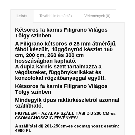
Leírás
További információk
Vélemények (0)
Kétsoros fa karnis Filigrano Világos
Tölgy színben
A Filigrano kétsoros ø 28 mm átmérőjű,
fából készült, függönyrúd készlet 160
cm, 200 cm, 260 és 300 cm
hosszúságban kapható.
A dupla karnis szett tartalmazza a
végdíszeket, függönykarikákat és
konzolokat rögzítőanyaggal együtt.
Kétsoros fa karnis Filigrano Világos
Tölgy színben
Mindegyik típus raktárkészletről azonnal
szállítható.
FIGYELEM – AZ ALAP SZÁLLÍTÁSI DÍJ 200 CM-es
CSOMAGHOSSZIG ÉRVÉNYES!
A szállítási díj 201-250cm-es csomaghossz esetén:
4990 Ft.