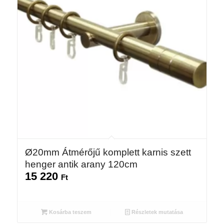
Ø20mm Átmérőjű komplett karnis szett
henger antik arany 120cm
15 220
Ft
Kosárba teszem
Részletek mutatása