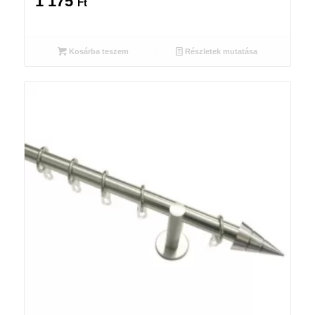
1 175
Ft
Kosárba teszem
Részletek mutatása