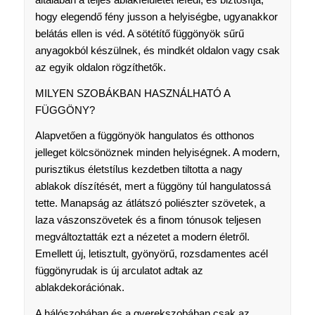
hogy elegendő fény jusson a helyiségbe, ugyanakkor
belátás ellen is véd. A sötétítő függönyök sűrű
anyagokból készülnek, és mindkét oldalon vagy csak
az egyik oldalon rögzíthetők.
MILYEN SZOBÁKBAN HASZNÁLHATÓ A
FÜGGÖNY?
Alapvetően a függönyök hangulatos és otthonos
jelleget kölcsönöznek minden helyiségnek. A modern,
purisztikus életstílus kezdetben tiltotta a nagy
ablakok díszítését, mert a függöny túl hangulatossá
tette. Manapság az átlátszó poliészter szövetek, a
laza vászonszövetek és a finom tónusok teljesen
megváltoztatták ezt a nézetet a modern életről.
Emellett új, letisztult, gyönyörű, rozsdamentes acél
függönyrudak is új arculatot adtak az
ablakdekorációnak.
A hálószobában és a gyerekszobában csak az