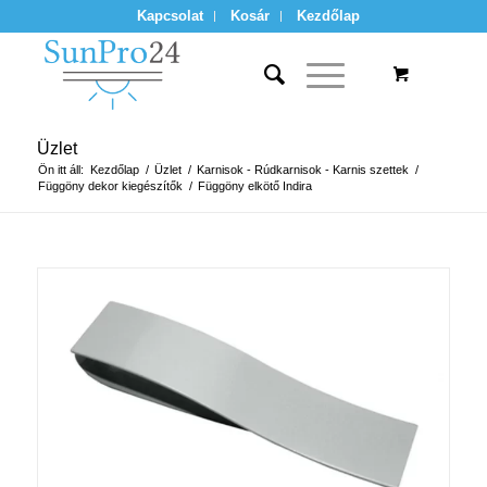
Kapcsolat
Kosár
Kezdőlap
Üzlet
Ön itt áll:
Kezdőlap
/
Üzlet
/
Karnisok - Rúdkarnisok - Karnis szettek
/
Függöny dekor kiegészítők
/
Függöny elkötő Indira