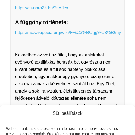
https://sunpro24.hu/?s=flex
A függöny története:
https://hu.wikipedia.org/wiki/F%C3%BCgg%C3%B6ny
Kezdetben az volt az ötlet, hogy az ablakokat
gyönyörű textíliákkal borítsák be, egyrészt a nem
kívánt belátás és a túl sok napfény blokkolása
érdekében, ugyanakkor egy gyönyörű dizájnelemet
alkalmazzanak a kényelmes szobákhoz. Egy ötlet,
amely a sok irányzaton, életstíluson és társadalmi
fejlődésen átívelő időutazás ellenére soha nem
veszítette el fiatalságát, és most új korszakba vezeti
a modern életet friss szellemiséggel és innovatív
Süti beállítások
megoldásokkal.
Weboldalunk működtetése során a felhasználói élmény növeléséhez,
illetve a jobb kiszolgálás érdekében oldalunk “cookie”-kat használ.