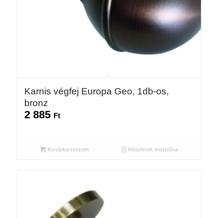
Karnis végfej Europa Geo, 1db-os,
bronz
2 885
Ft
Kosárba teszem
Részletek mutatása