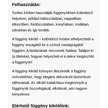
Felhasználás
:
Széles körben használják függönyökben különböző
helyeken, például hálószobában, nappaliban,
étkezőben, fürdőszobában, konyhában, irodában,
udvarban és így tovább.
A függöny kikötő – különböző módon elhelyezhető a
függöny anyagától és a szövet vastagságától
függően. A fantáziának nincsenek határai. Találjon ki
új ötleteket, hogyan helyezheti el a dekor kiegészítőt
a függönyön!
A függöny kikötő könnyen illeszkedik a függöny
szövetekhez, hogy elegáns dekorációt biztosítson
otthonának. Az elkötő kialakítása megkönnyíti a
függönyök összefogását, elkötését, ami nagyon
kényelmes.
Elérhető függöny kikötőink: