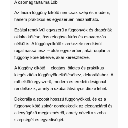
A csomag tartalma 1db.
Az Indira függöny kikötő nemcsak szép és modern,
hanem praktikus és egyszerűen használható.
Ezáltal rendkívül egyszerű a függönyök és drapériák
oldalra kötése, összefogása fúrás és csavarozás
nélkül is. A függönyelkötő szerkezete rendkívül
rugalmassá teszi – akár egyszerűen, akár duplán a
függöny köré tekerve, akár keresztezve.
A függöny elkötő – elegáns, ötletes és praktikus
kiegészítő a függönyök elkötéséhez, dekoráláshoz. A
raff elkötő egyszerű, modern és eredeti designnal
rendelkezik, amely a szoba látványos dísze lehet.
Dekorálja a szobát hosszú függönyökkel, és ez a
függönyelkötő zsinór gondoskodik az eleganciáról és
a lenyűgöző megjelenésről, amely növeli a szoba
szépségét és egyediségét.