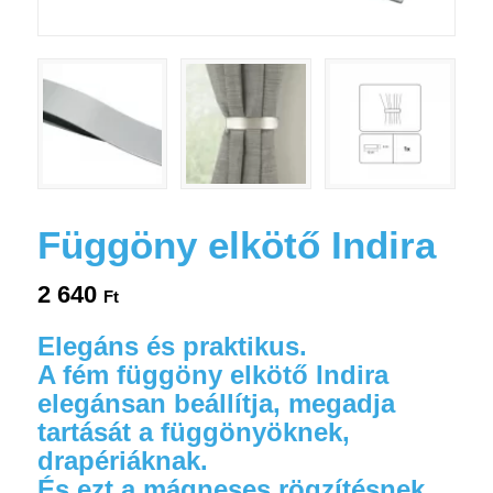
Függöny elkötő Indira
2 640
Ft
Elegáns és praktikus.
A fém függöny elkötő Indira
elegánsan beállítja, megadja
tartását a függönyöknek,
drapériáknak.
És ezt a mágneses rögzítésnek