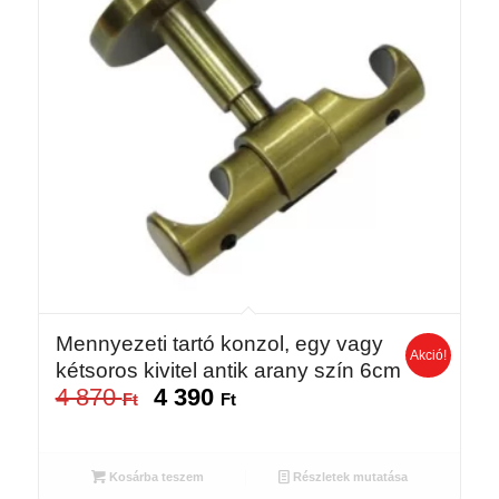
Mennyezeti tartó konzol, egy vagy
Akció!
kétsoros kivitel antik arany szín 6cm
4 870
4 390
Original
Current
Ft
Ft
price
price
was:
is:
4
4
Kosárba teszem
Részletek mutatása