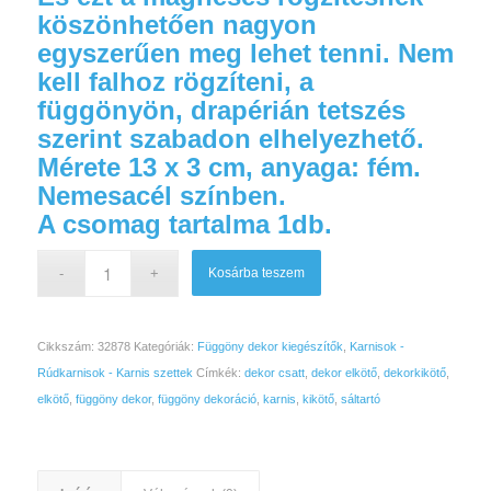
köszönhetően nagyon
egyszerűen meg lehet tenni. Nem
kell falhoz rögzíteni, a
függönyön, drapérián tetszés
szerint szabadon elhelyezhető.
Mérete 13 x 3 cm, anyaga: fém.
Nemesacél színben.
A csomag tartalma 1db.
Kosárba teszem
Cikkszám:
32878
Kategóriák:
Függöny dekor kiegészítők
,
Karnisok -
Rúdkarnisok - Karnis szettek
Címkék:
dekor csatt
,
dekor elkötő
,
dekorkikötő
,
elkötő
,
függöny dekor
,
függöny dekoráció
,
karnis
,
kikötő
,
sáltartó