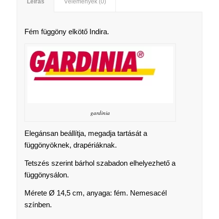
Leírás
Vélemények (0)
Fém függöny elkötő Indira.
gardinia
Elegánsan beállítja, megadja tartását a
függönyöknek, drapériáknak.
Tetszés szerint bárhol szabadon elhelyezhető a
függönysálon.
Mérete Ø 14,5 cm, anyaga: fém. Nemesacél
színben.