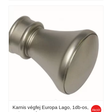
870 Ft.
390 Ft.
Karnis végfej Europa Lago, 1db-os,
Akció!