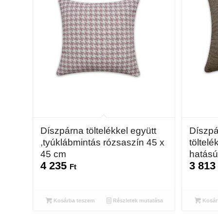
Díszpárna töltelékkel együtt
Díszpá
,tyúklábmintás rózsaszín 45 x
töltel
45 cm
hatású
4 235
3 81
Ft
Kosárba teszem
Részletek mutatása
Kosár