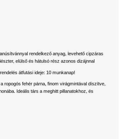
anúsítvánnyal rendelkező anyag, levehető cipzáras
iészter, elülső és hátulsó rész azonos dizájnnal
rendelés átfutási ideje: 10 munkanap!
 ropogós fehér párna, finom virágmintával díszítve,
honába. Ideális társ a meghitt pillanatokhoz, és