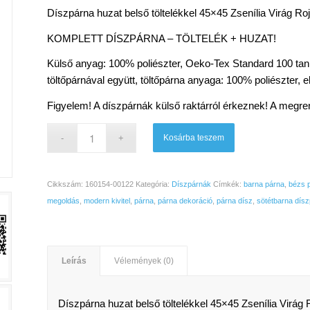
Díszpárna huzat belső töltelékkel 45×45 Zsenília Virág Ro
KOMPLETT DÍSZPÁRNA – TÖLTELÉK + HUZAT!
Külső anyag: 100% poliészter, Oeko-Tex Standard 100 tan
töltőpárnával együtt, töltőpárna anyaga: 100% poliészter, 
Figyelem! A díszpárnák külső raktárról érkeznek! A megren
Kosárba teszem
Cikkszám:
160154-00122
Kategória:
Díszpárnák
Címkék:
barna párna
,
bézs 
megoldás
,
modern kivitel
,
párna
,
párna dekoráció
,
párna dísz
,
sötétbarna dís
Leírás
Vélemények (0)
Díszpárna huzat belső töltelékkel 45×45 Zsenília Virág 