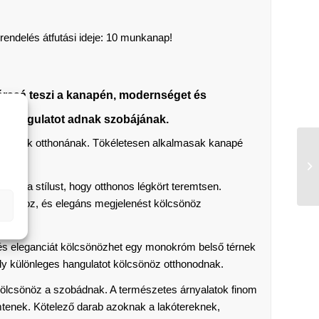
rendelés átfutási ideje: 10 munkanap!
társsá teszi a kanapén, modernséget és
es hangulatot adnak szobájának.
önöznek otthonának. Tökéletesen alkalmasak kanapé
t és a stílust, hogy otthonos légkört teremtsen.
rációhoz, és elegáns megjelenést kölcsönöz
t és eleganciát kölcsönözhet egy monokróm belső térnek
mely különleges hangulatot kölcsönöz otthonodnak.
 kölcsönöz a szobádnak. A természetes árnyalatok finom
mtenek. Kötelező darab azoknak a lakótereknek,