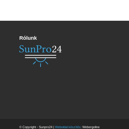
Rólunk
© Copyright - Sunpro24 |
Weboldal készítés
: Webergoline