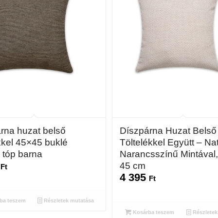
rna huzat belső
Díszpárna Huzat Belső
ékkel 45×45 buklé
Töltelékkel Együtt – Na
 tóp barna
Narancsszínű Mintával,
3
45 cm
Ft
4 395
Ft
ba teszem
Részletek mutatása
Kosárba teszem
Részletek