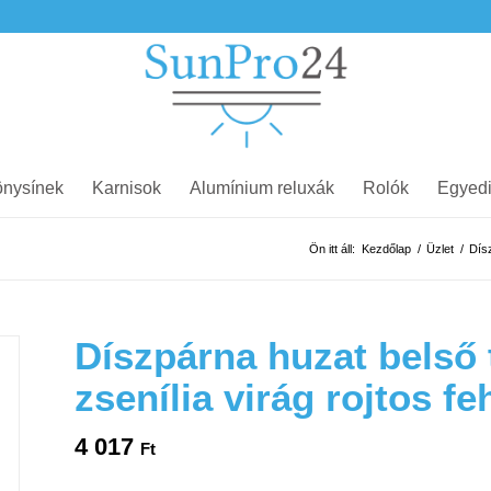
nysínek
Karnisok
Alumínium reluxák
Rolók
Egyedi
Ön itt áll:
Kezdőlap
/
Üzlet
/
Dís
Díszpárna huzat belső 
zsenília virág rojtos fe
4 017
Ft