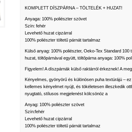
KOMPLETT DÍSZPÁRNA – TÖLTELÉK + HUZAT!
Anyaga: 100% poliészter szövet
Szín: fehér
Levehető huzat cipzárral
100% poliészter töltetű párnát tartalmaz
Külső anyag: 100% poliészter, Oeko-Tex Standard 100 t
huzat, töltőpárnával együtt, töltőpárna anyaga: 100% pol
Figyelem! A díszpárnák külső raktárról érkeznek! A meg
Kényelmes, gyönyörű és különösen puha textúrájú – ez a
kellemes kényelmet nyújt, és tökéletesen illeszkedik ott
nyugtató, stílusos megjelenést kölcsönöz a
Anyag: 100% poliészter szövet
Szín:fehér
Levehető huzat cipzárral
100% poliészter töltetű párnát tartalmaz