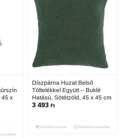
Díszpárna Huzat Belső
túrszín
Töltelékkel Együtt – Buklé
 45 x
Hatású, Sötétzöld, 45 x 45 cm
3 493
Ft
Kosárba teszem
Részletek mutatása
 mutatása