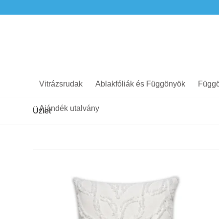
Vitrázsrudak
Ablakfóliák és Függönyök
Függö
Ajándék utalvány
Üzlet