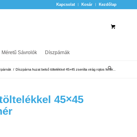
Kapcsolat
Kosár
Kezdőlap
 Méretű Sávrolók
Díszpárnák
zpárnák
/
Díszpárna huzat belső töltelékkel 45×45 zsenília virág rojtos fehér...
töltelékkel 45×45
hér