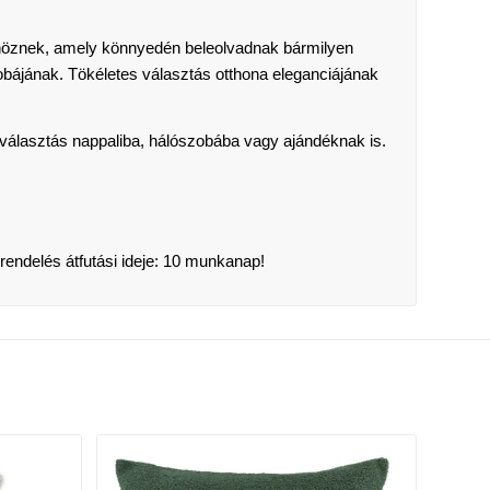
nöznek, amely könnyedén beleolvadnak bármilyen
obájának. Tökéletes választás otthona eleganciájának
 választás nappaliba, hálószobába vagy ajándéknak is.
rendelés átfutási ideje: 10 munkanap!