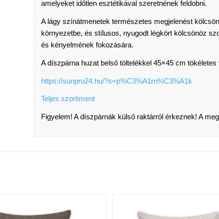
amelyeket időtlen esztétikával szeretnének feldobni.
A lágy színátmenetek természetes megjelenést kölcsö
környezetbe, és stílusos, nyugodt légkört kölcsönöz sz
és kényelmének fokozására.
A díszpárna huzat belső töltelékkel 45×45 cm tökéletes
https://sunpro24.hu/?s=p%C3%A1rn%C3%A1k
Teljes szortiment
Figyelem! A díszpárnák külső raktárról érkeznek! A meg