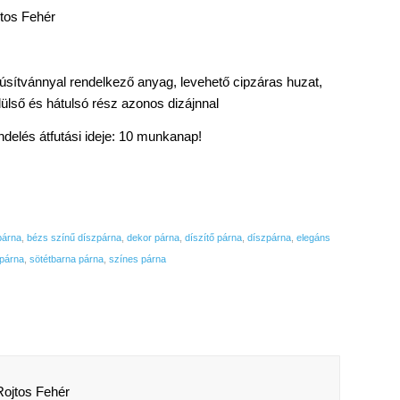
jtos Fehér
úsítvánnyal rendelkező anyag, levehető cipzáras huzat,
elülső és hátulsó rész azonos dizájnnal
delés átfutási ideje: 10 munkanap!
párna
,
bézs színű díszpárna
,
dekor párna
,
díszítő párna
,
díszpárna
,
elegáns
zpárna
,
sötétbarna párna
,
színes párna
Rojtos Fehér