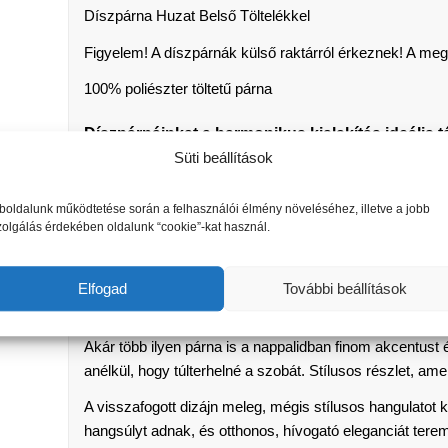
Díszpárna Huzat Belső Töltelékkel
Figyelem! A díszpárnák külső raktárról érkeznek! A meg
100% poliészter töltetű párna
Díszpárnáinkat a harmonikus kialakítás ideális 
otthonosságot hozva otthonába.
Süti beállítások
Tökéletes a stílus hozzáadásához, és különleg
Kényelmet biztosítanak, és elegáns megjelenést kölcs
oldalunk működtetése során a felhasználói élmény növeléséhez, illetve a jobb
vagy ágy stílusos kiegészítőjévé.
zolgálás érdekében oldalunk “cookie”-kat használ.
Tökéletes kiegészítője a kanapénak, ötvözve a kényelme
Sokoldalú társ, amely könnyedén illeszkedik más deko
Elfogad
További beállítások
nappalijának.
Akár több ilyen párna is a nappalidban finom akcentus
anélkül, hogy túlterhelné a szobát. Stílusos részlet, a
A visszafogott dizájn meleg, mégis stílusos hangulatot
hangsúlyt adnak, és otthonos, hívogató eleganciát tere