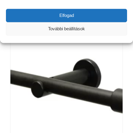
Elfogad
Kapcsolódó termékek
További beállítások