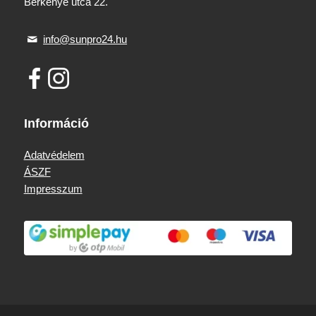
Berkenye utca 22.
info@sunpro24.hu
Információ
Adatvédelem
ÁSZF
Impresszum