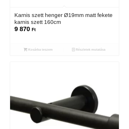
Karnis szett henger Ø19mm matt fekete
karnis szett 160cm
9 870
Ft
Kosárba teszem
Részletek mutatása