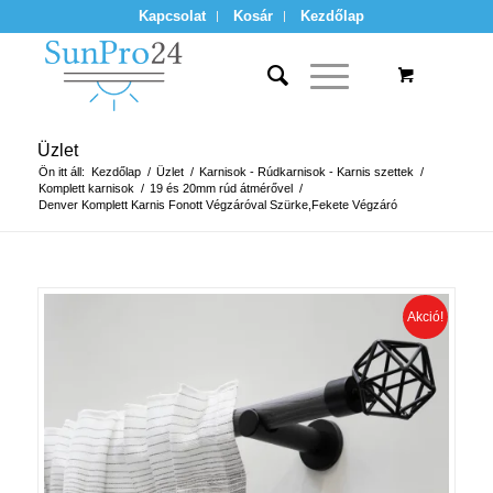
Kapcsolat
Kosár
Kezdőlap
Üzlet
Ön itt áll:
Kezdőlap
/
Üzlet
/
Karnisok - Rúdkarnisok - Karnis szettek
/
Komplett karnisok
/
19 és 20mm rúd átmérővel
/
Denver Komplett Karnis Fonott Végzáróval Szürke,Fekete Végzáró
Akció!