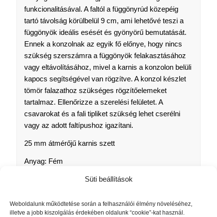
funkcionalitásával. A faltól a függönyrúd közepéig
tartó távolság körülbelül 9 cm, ami lehetővé teszi a
függönyök ideális esését és gyönyörű bemutatását.
Ennek a konzolnak az egyik fő előnye, hogy nincs
szükség szerszámra a függönyök felakasztásához
vagy eltávolításához, mivel a karnis a konzolon belüli
kapocs segítségével van rögzítve. A konzol készlet
tömör falazathoz szükséges rögzítőelemeket
tartalmaz. Ellenőrizze a szerelési felületet. A
csavarokat és a fali tipliket szükség lehet cserélni
vagy az adott faltípushoz igazítani.
25 mm átmérőjű karnis szett
Anyag: Fém
Süti beállítások
Weboldalunk működtetése során a felhasználói élmény növeléséhez,
illetve a jobb kiszolgálás érdekében oldalunk “cookie”-kat használ.