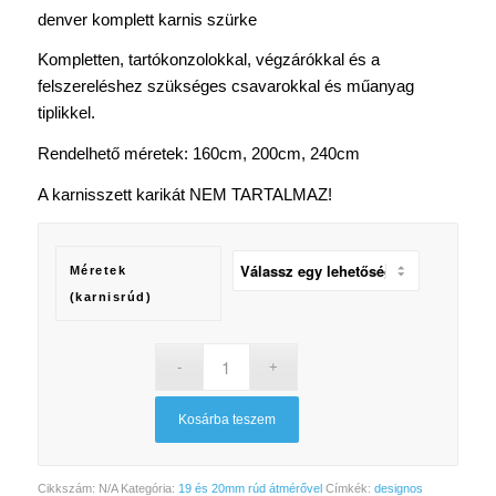
14
denver komplett karnis szürke
500 Ft
Kompletten, tartókonzolokkal, végzárókkal és a
felszereléshez szükséges csavarokkal és műanyag
tiplikkel.
Rendelhető méretek: 160cm, 200cm, 240cm
A karnisszett karikát NEM TARTALMAZ!
Méretek
(karnisrúd)
Kosárba teszem
Cikkszám:
N/A
Kategória:
19 és 20mm rúd átmérővel
Címkék:
designos