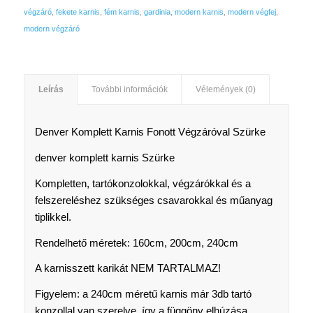
végzáró
,
fekete karnis
,
fém karnis
,
gardinia
,
modern karnis
,
modern végfej
,
modern végzáró
Leírás
További információk
Vélemények (0)
Denver Komplett Karnis Fonott Végzáróval Szürke
denver komplett karnis Szürke
Kompletten, tartókonzolokkal, végzárókkal és a
felszereléshez szükséges csavarokkal és műanyag
tiplikkel.
Rendelhető méretek: 160cm, 200cm, 240cm
A karnisszett karikát NEM TARTALMAZ!
Figyelem: a 240cm méretű karnis már 3db tartó
konzollal van szerelve, így a függöny elhúzása