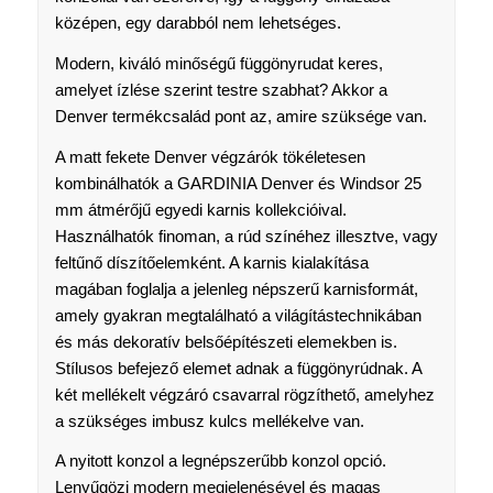
középen, egy darabból nem lehetséges.
Modern, kiváló minőségű függönyrudat keres,
amelyet ízlése szerint testre szabhat? Akkor a
Denver termékcsalád pont az, amire szüksége van.
A matt fekete Denver végzárók tökéletesen
kombinálhatók a GARDINIA Denver és Windsor 25
mm átmérőjű egyedi karnis kollekcióival.
Használhatók finoman, a rúd színéhez illesztve, vagy
feltűnő díszítőelemként. A karnis kialakítása
magában foglalja a jelenleg népszerű karnisformát,
amely gyakran megtalálható a világítástechnikában
és más dekoratív belsőépítészeti elemekben is.
Stílusos befejező elemet adnak a függönyrúdnak. A
két mellékelt végzáró csavarral rögzíthető, amelyhez
a szükséges imbusz kulcs mellékelve van.
A nyitott konzol a legnépszerűbb konzol opció.
Lenyűgözi modern megjelenésével és magas