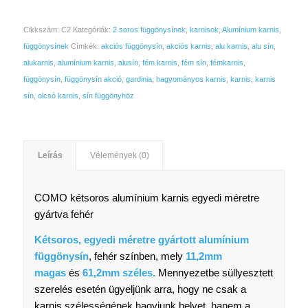
Cikkszám:
C2
Kategóriák:
2 soros függönysínek, karnisok
,
Alumínium karnis,
függönysínek
Címkék:
akciós függönysín
,
akciós karnis
,
alu karnis
,
alu sín
,
alukarnis
,
alumínium karnis
,
alusín
,
fém karnis
,
fém sín
,
fémkarnis
,
függönysín
,
függönysín akció
,
gardinia
,
hagyományos karnis
,
karnis
,
karnis
sín
,
olcsó karnis
,
sín függönyhöz
Leírás
Vélemények (0)
COMO kétsoros alumínium karnis egyedi méretre
gyártva fehér
Kétsoros, egyedi méretre gyártott alumínium
függönysín
, fehér színben, mely
11,2
mm
magas
és
61,2mm széles.
Mennyezetbe süllyesztett
szerelés esetén ügyeljünk arra, hogy ne csak a
karnis szélességének hagyjunk helyet, hanem a