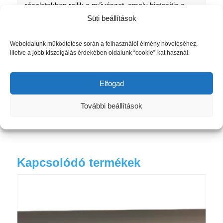
részletekben rejlik a művészet, amely biztosítja a
gyors és egyszerű összeszerelést. Ennek a
Süti beállítások
klasszikusnak a legnagyobb erénye funkciójának
modern kivitelezése, amelyet a technikai igényesség
Weboldalunk működtetése során a felhasználói élmény növeléséhez,
jellemez. További dizájnelemek, mint például panel
illetve a jobb kiszolgálás érdekében oldalunk “cookie”-kat használ.
függönysínek, és a sínenkénti pályák száma
biztosítja a kívánt hangulatot a helyiségben.
Elfogad
https://www.gardinia.de/de/infoportal-1
További beállítások
Kapcsolódó termékek