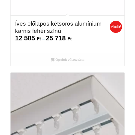
Íves előlapos kétsoros alumínium
Akció!
karnis fehér színű
12 585
25 718
Ártartomány:
Ft
–
Ft
12
585 Ft
-
Opciók választása
25
718 Ft