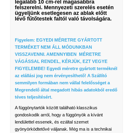
legalább 10 cm-rel magasabbra
felszerelni. Mennyezeti szerelés esetén
ügyeljünk esetlegesen az ablak előtt
lévő fűtőtestek faltól való távolságára.
Figyelem: EGYEDI MÉRETRE GYÁRTOTT
TERMÉKET NEM ÁLL MÓDUNKBAN
VISSZAVENNI. AMENNYIBEN MÉRETRE
VÁGÁSSAL RENDEL, KÉRJÜK, EZT VEGYE
FIGYELEMBE! Egyedi méretre gyártott terméknél
az elállási jog nem érvényesíthető! A Szállító
semmilyen formában nem vállal felelősséget a
Megrendelő által megadott hibás adatokból eredő
téves teljesítésért.
A függönytartók között található klasszikus
gondoskodik arról, hogy a függönyök a kívánt
lendülettel essenek, és ezáltal szemet
gyönyörködtetővé váljanak. Még ma is a technikai