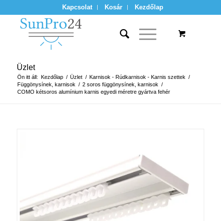
Kapcsolat
Kosár
Kezdőlap
Üzlet
Ön itt áll:
Kezdőlap
/
Üzlet
/
Karnisok - Rúdkarnisok - Karnis szettek
/
Függönysínek, karnisok
/
2 soros függönysínek, karnisok
/
COMO kétsoros alumínium karnis egyedi méretre gyártva fehér