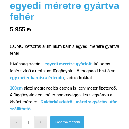
egyedi méretre gyártva
fehér
5 955
Ft
COMO kétsoros alumínium karnis egyedi méretre gyártva
fehér
Kívánság szerinti,
egyedi méretre gyártott
, kétsoros,
fehér színű alumínium függönysín. A megadott bruttó ár,
egy méter karnisra értendő
, tartozékokkal.
100cm
alatti megrendelés esetén is, egy méter fizetendő.
A függönysín centiméter pontossággal lesz legyártva a
kívánt méretre.
Raktárkészletről, méretre gyártás után
szállítható.
Kosárba teszem