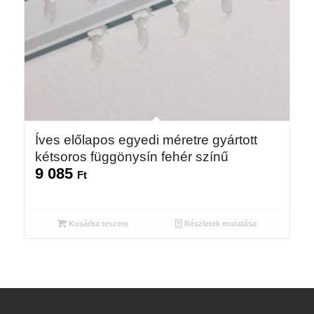
Íves előlapos egyedi méretre gyártott
kétsoros függönysín fehér színű
9 085
Ft
Kosárba teszem
Részletek mutatása