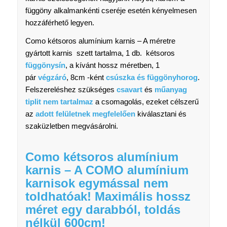
függöny alkalmankénti cseréje esetén kényelmesen
hozzáférhető legyen.
Como kétsoros alumínium karnis – A méretre
gyártott karnis szett tartalma, 1 db. kétsoros
függönysín
, a kívánt hossz méretben, 1
pár
végzáró
, 8cm -ként
csúszka és függönyhorog
.
Felszereléshez szükséges
csavart
és
műanyag
tiplit
nem tartalmaz
a csomagolás, ezeket célszerű
az
adott felületnek megfelelően
kiválasztani és
szaküzletben megvásárolni.
Como kétsoros alumínium
karnis – A COMO alumínium
karnisok egymással
nem
toldhatóak!
Maximális hossz
méret egy darabból, toldás
nélkül 600cm!