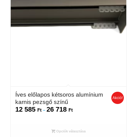
Íves előlapos kétsoros alumínium
Akció!
karnis pezsgő színű
12 585
26 718
Ártartomány:
Ft
–
Ft
12
585 Ft
-
Opciók választása