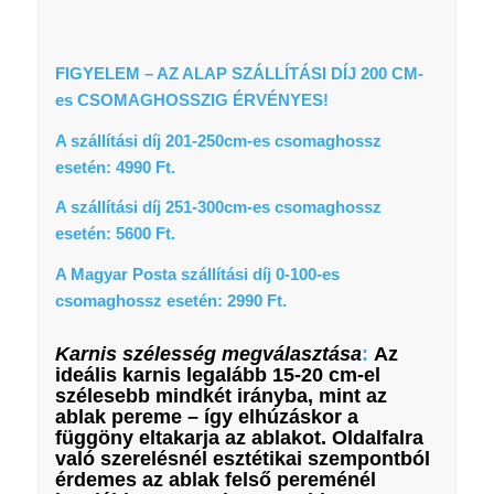
FIGYELEM – AZ ALAP SZÁLLÍTÁSI DÍJ 200 CM-
es CSOMAGHOSSZIG ÉRVÉNYES!
A szállítási díj 201-250cm-es csomaghossz
esetén: 4990 Ft.
A szállítási díj 251-300cm-es csomaghossz
esetén: 5600 Ft.
A Magyar Posta szállítási díj 0-100-es
csomaghossz esetén: 2990 Ft.
Karnis szélesség megválasztása
:
Az
ideális karnis legalább 15-20 cm-el
szélesebb mindkét irányba, mint az
ablak pereme – így elhúzáskor a
függöny eltakarja az ablakot. Oldalfalra
való szerelésnél esztétikai szempontból
érdemes az ablak felső pereménél