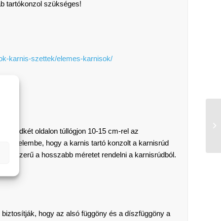
ab tartókonzol szükséges!
ok-karnis-szettek/elemes-karnisok/
 mindkét oldalon túllógjon 10-15 cm-rel az
 figyelembe, hogy a karnis tartó konzolt a karnisrúd
ben célszerű a hosszabb méretet rendelni a karnisrúdból.
s biztosítják, hogy az alsó függöny és a díszfüggöny a