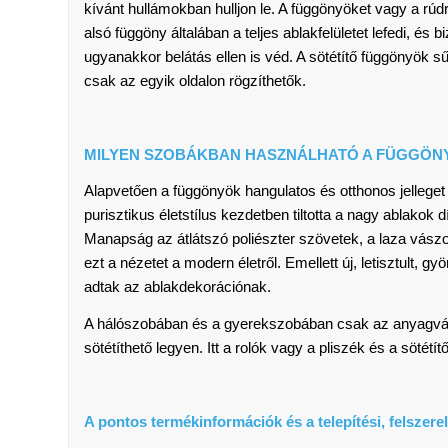
kívánt hullámokban hulljon le. A függönyöket vagy a rúd
alsó függöny általában a teljes ablakfelületet lefedi, és 
ugyanakkor belátás ellen is véd. A sötétítő függönyök 
csak az egyik oldalon rögzíthetők.
MILYEN SZOBÁKBAN HASZNÁLHATÓ A FÜGGÖN
Alapvetően a függönyök hangulatos és otthonos jellege
purisztikus életstílus kezdetben tiltotta a nagy ablakok d
Manapság az átlátszó poliészter szövetek, a laza vász
ezt a nézetet a modern életről. Emellett új, letisztult, 
adtak az ablakdekorációnak.
A hálószobában és a gyerekszobában csak az anyagvála
sötétíthető legyen. Itt a rolók vagy a pliszék és a sötét
A pontos termékinformációk és a telepítési, felszerel