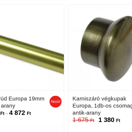
srúd Europa 19mm
Karniszáró végkupak
Akció!
– arany
Europa, 1db-os csoma
6
4 872
antik-arany
Ártartomány:
Ft
–
Ft
1 675
1 380
3
Original
Curre
Ft
Ft
356 Ft
price
price