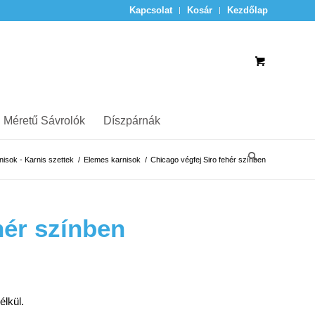
Kapcsolat
Kosár
Kezdőlap
 Méretű Sávrolók
Díszpárnák
isok - Karnis szettek
/
Elemes karnisok
/
Chicago végfej Siro fehér színben
hér színben
élkül.