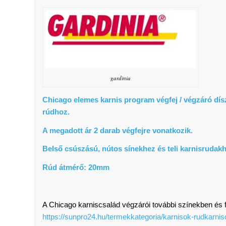
gardinia
Chicago elemes karnis program végfej / végzáró dís
rúdhoz.
A megadott ár 2 darab végfejre vonatkozik.
Belső csúszású, nútos sínekhez és teli karnisrudakh
Rúd átmérő: 20mm
A Chicago karniscsalád végzárói további színekben és 
https://sunpro24.hu/termekkategoria/karnisok-rudkarn