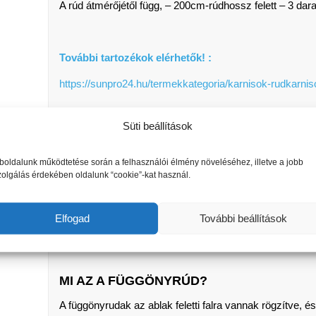
A rúd átmérőjétől függ, – 200cm-rúdhossz felett – 3 dar
További tartozékok elérhetők! :
https://sunpro24.hu/termekkategoria/karnisok-rudkarnis
Süti beállítások
Milyen hosszú – mekkora karnist válasszak?
oldalunk működtetése során a felhasználói élmény növeléséhez, illetve a jobb
zolgálás érdekében oldalunk “cookie”-kat használ.
A karnis méretét oly módon érdemes kiszámolni, hogy az
ablakkereten, a függöny teljes elhúzhatóságához. Vegyük
Elfogad
További beállítások
végétől kb 5 – 5cm el beljebb szereljük, így adott eset
MI AZ A FÜGGÖNYRÚD?
A függönyrudak az ablak feletti falra vannak rögzítve, é