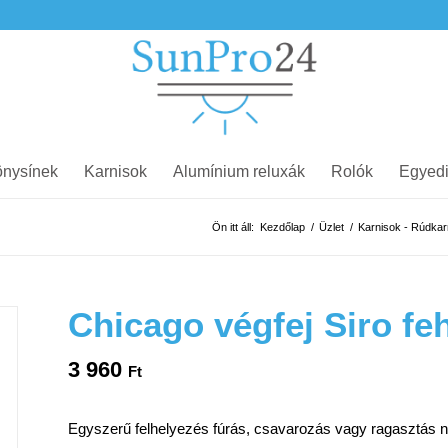
nysínek
Karnisok
Alumínium reluxák
Rolók
Egyedi
Ön itt áll:
Kezdőlap
/
Üzlet
/
Karnisok - Rúdkarn
Chicago végfej Siro fe
3 960
Ft
Egyszerű felhelyezés fúrás, csavarozás vagy ragasztás n