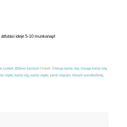
 átfutási ideje 5-10 munkanap!
is szettek
,
Ø20mm karnisok
Címkék:
Chiacgo karnis vég
,
chicago karnis vég
,
nis végfej
,
karnis vég
,
karnis végfej
,
karnis végzáró
,
könnyű szerelhetőség
,