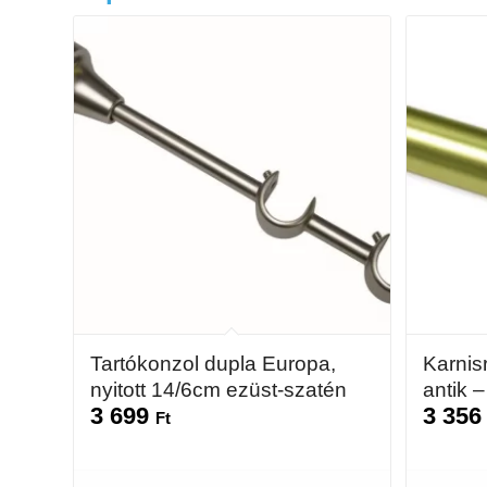
Tartókonzol dupla Europa,
Karni
nyitott 14/6cm ezüst-szatén
antik 
3 699
3 35
Ft