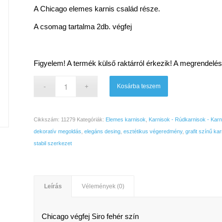
A Chicago elemes karnis család része.
A csomag tartalma 2db. végfej
Figyelem! A termék külső raktárról érkezik! A megrendelés
Kosárba teszem
Cikkszám:
11279
Kategóriák:
Elemes karnisok
,
Karnisok - Rúdkarnisok - Karn
dekoratív megoldás
,
elegáns desing
,
esztétikus végeredmény
,
grafit színű kar
stabil szerkezet
Leírás
Vélemények (0)
Chicago végfej Siro fehér szín