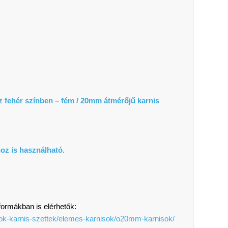
z fehér színben – fém / 20mm átmérőjű karnis
oz is használható.
formákban is elérhetők:
isok-karnis-szettek/elemes-karnisok/o20mm-karnisok/