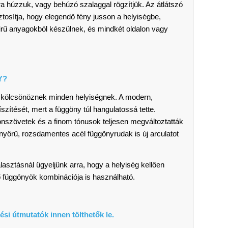
ra húzzuk, vagy behúzó szalaggal rögzítjük. Az átlátszó
biztosítja, hogy elegendő fény jusson a helyiségbe,
sűrű anyagokból készülnek, és mindkét oldalon vagy
Y?
t kölcsönöznek minden helyiségnek. A modern,
íszítését, mert a függöny túl hangulatossá tette.
onszövetek és a finom tónusok teljesen megváltoztatták
gyönyörű, rozsdamentes acél függönyrudak is új arculatot
sztásnál ügyeljünk arra, hogy a helyiség kellően
ítő függönyök kombinációja is használható.
ési útmutatók innen tölthetők le.