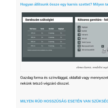
Hogyan állítsunk össze egy karnis szettet? Milyen 
elemes karnis, rendelési seg
Gazdag forma és színvilággal, oldalfali vagy mennyezeti
nekünk tetsző végzáró dísszel.
MILYEN RÚD HOSSZÚSÁG ESETÉN VAN SZÜKSÉ