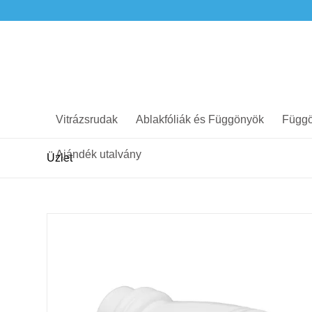
Vitrázsrudak
Ablakfóliák és Függönyök
Függö
Ajándék utalvány
Üzlet