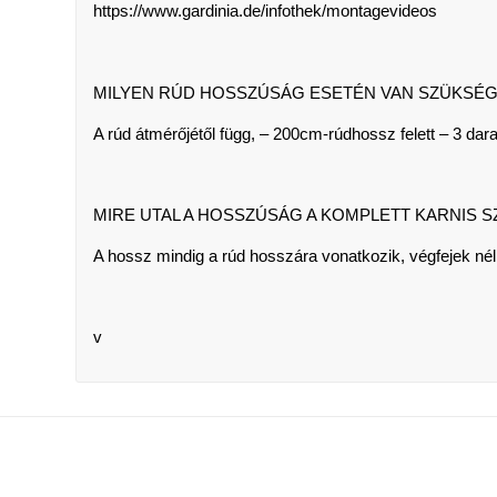
https://www.gardinia.de/infothek/montagevideos
MILYEN RÚD HOSSZÚSÁG ESETÉN VAN SZÜKSÉG
A rúd átmérőjétől függ, – 200cm-rúdhossz felett – 3 dar
MIRE UTAL A HOSSZÚSÁG A KOMPLETT KARNIS 
A hossz mindig a rúd hosszára vonatkozik, végfejek nél
v