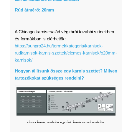
Rúd átmérő: 20mm
A Chicago karniscsalád végzárói további színekben
és formákban is elérhetők:
https://sunpro24.hu/termekkategoria/karnisok-
rudkarnisok-karnis-szettek/elemes-karnisok/o20mm-
karnisok/
Hogyan állítsunk össze egy karnis szettet? Milyen
tartozékokat szükséges rendelni?
elemes karnis, rendelési segédlat, karnis elemek rendelése