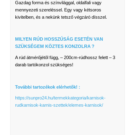
Gazdag forma és színvilággal, oldalfali vagy
mennyezeti szereléssel. Egy vagy kétsoros
kivitelben, és a nekünk tetsző végzáró dísszel.
MILYEN RÚD HOSSZÚSÁG ESETÉN VAN
SZÜKSÉGEM KÖZTES KONZOLRA ?
A rúd átmérőjétől függ, – 200cm-rúdhossz felett – 3
darab tartókonzol szükséges!
További tartozékok elérhetők! :
https://sunpro24.hu/termekkategoria/karnisok-
rudkarnisok-karnis-szettek/elemes-karnisok/