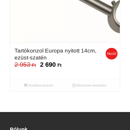
Tartókonzol Europa nyitott 14cm,
Akció!
ezüst-szatén
2 953
2 690
Original
Current
Ft
Ft
price
price
was:
is:
2
2
Kosárba teszem
Részletek mutatása
953 Ft.
690 Ft.
Rólunk