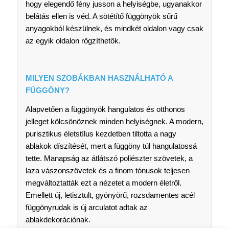
hogy elegendő fény jusson a helyiségbe, ugyanakkor
belátás ellen is véd. A sötétítő függönyök sűrű
anyagokból készülnek, és mindkét oldalon vagy csak
az egyik oldalon rögzíthetők.
MILYEN SZOBÁKBAN HASZNÁLHATÓ A
FÜGGÖNY?
Alapvetően a függönyök hangulatos és otthonos
jelleget kölcsönöznek minden helyiségnek. A modern,
purisztikus életstílus kezdetben tiltotta a nagy
ablakok díszítését, mert a függöny túl hangulatossá
tette. Manapság az átlátszó poliészter szövetek, a
laza vászonszövetek és a finom tónusok teljesen
megváltoztatták ezt a nézetet a modern életről.
Emellett új, letisztult, gyönyörű, rozsdamentes acél
függönyrudak is új arculatot adtak az
ablakdekorációnak.