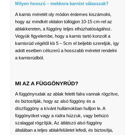
Milyen hosszú – mekkora karnist válasszak?
A karnis méretét oly módon érdemes kiszámolni,
hogy az mindkét oldalon túllógjon 10-15 cm-rel az
ablakkereten, a függöny teljes elhúzhatóságához.
Vegyük figyelembe, hogy a karnis tartó konzolt a
karnisrúd végétől kb 5 – 5cm el beljebb szereljük, így
adott esetben célszerű a hosszabb méretet rendelni
a karnisrúdból.
MI AZ A FÜGGÖNYRÚD?
A függönyrudak az ablak feletti falra vannak rögzítve,
és biztosítják, hogy az alsó függöny és a
díszfüggöny a kívánt hullámokban hulljon le. A
függönyöket vagy a rúdra húzzuk, vagy behúzó
szalaggal rögzítjük. Az átlátszó alsó függöny
általában a teljes ablakfelületet lefedi, és biztosítja,