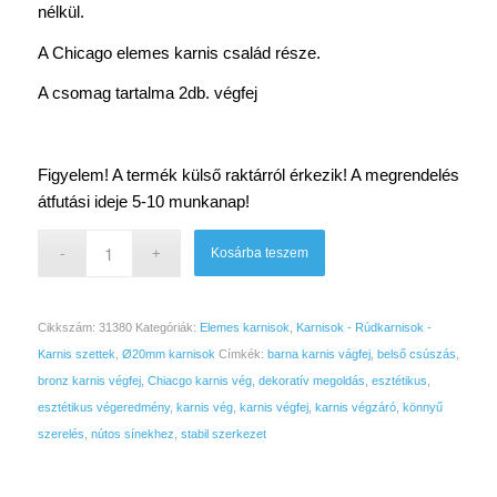
nélkül.
A Chicago elemes karnis család része.
A csomag tartalma 2db. végfej
Figyelem! A termék külső raktárról érkezik! A megrendelés
átfutási ideje 5-10 munkanap!
Kosárba teszem
Cikkszám:
31380
Kategóriák:
Elemes karnisok
,
Karnisok - Rúdkarnisok -
Karnis szettek
,
Ø20mm karnisok
Címkék:
barna karnis vágfej
,
belső csúszás
,
bronz karnis végfej
,
Chiacgo karnis vég
,
dekoratív megoldás
,
esztétikus
,
esztétikus végeredmény
,
karnis vég
,
karnis végfej
,
karnis végzáró
,
könnyű
szerelés
,
nútos sínekhez
,
stabil szerkezet