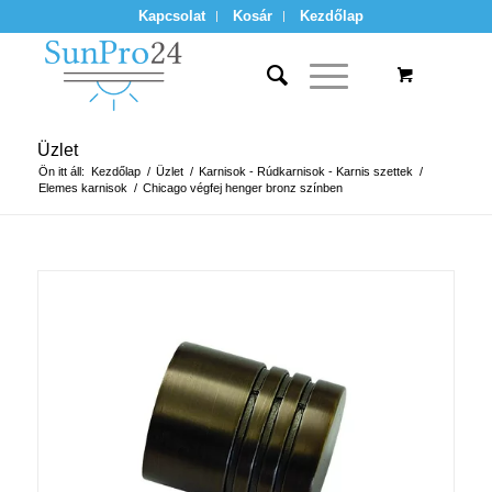
Kapcsolat
Kosár
Kezdőlap
Üzlet
Ön itt áll:
Kezdőlap
/
Üzlet
/
Karnisok - Rúdkarnisok - Karnis szettek
/
Elemes karnisok
/
Chicago végfej henger bronz színben