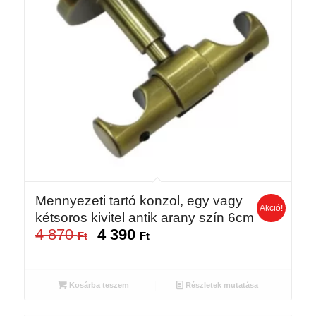
Mennyezeti tartó konzol, egy vagy
Akció!
kétsoros kivitel antik arany szín 6cm
4 870
4 390
Original
Current
Ft
Ft
price
price
was:
is:
4
4
Kosárba teszem
Részletek mutatása
870 Ft.
390 Ft.