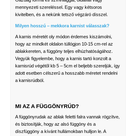
mennyezeti szereléssel. Egy vagy kétsoros
kivitelben, és a nekünk tetsző végzáró dísszel.
Milyen hosszú – mekkora karnist válasszak?
A karnis méretét oly módon érdemes kiszámolni,
hogy az mindkét oldalon túllógjon 10-15 cm-rel az
ablakkereten, a függöny teljes elhúzhatóságához.
Vegyük figyelembe, hogy a karnis tartó konzolt a
karnisrúd végétől kb 5 – 5cm el beljebb szereljük, így
adott esetben célszerű a hosszabb méretet rendelni
a karnisrúdból.
MI AZ A FÜGGÖNYRÚD?
A függönyrudak az ablak feletti falra vannak rögzítve,
és biztosítják, hogy az alsó függöny és a
díszfüggöny a kívánt hullámokban hulljon le. A