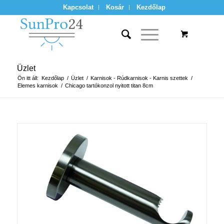
Kapcsolat
Kosár
Kezdőlap
Üzlet
Ön itt áll:
Kezdőlap
/
Üzlet
/
Karnisok - Rúdkarnisok - Karnis szettek
/
Elemes karnisok
/
Chicago tartókonzol nyitott titan 8cm