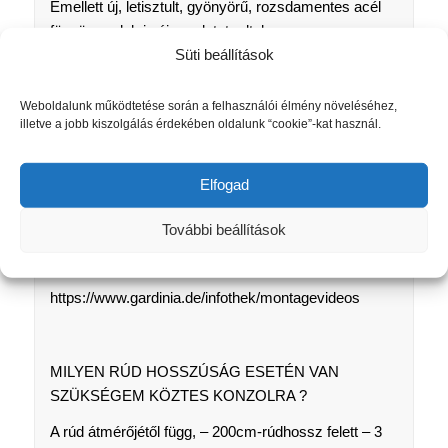
Emellett új, letisztult, gyönyörű, rozsdamentes acél
függönyrudak is új arculatot adtak az
Süti beállítások
ablakdekorációnak.
A hálószobában és a gyerekszobában csak az
Weboldalunk működtetése során a felhasználói élmény növeléséhez,
anyagválasztásnál ügyeljünk arra, hogy a helyiség
illetve a jobb kiszolgálás érdekében oldalunk “cookie”-kat használ.
kellően sötétíthető legyen. Itt a rolók vagy a pliszék
és a sötétítő függönyök kombinációja is használható.
Elfogad
További beállítások
A pontos termékinformációk és a telepítési,
felszerelési útmutatók innen tölthetők le.
https://www.gardinia.de/infothek/montagevideos
MILYEN RÚD HOSSZÚSÁG ESETÉN VAN
SZÜKSÉGEM KÖZTES KONZOLRA ?
A rúd átmérőjétől függ, – 200cm-rúdhossz felett – 3