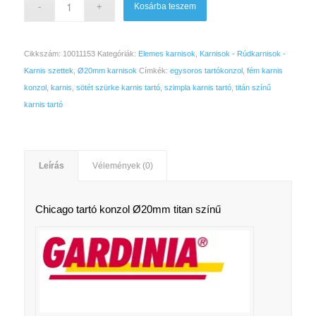
Kosárba teszem
Cikkszám:
10011153
Kategóriák:
Elemes karnisok
,
Karnisok - Rúdkarnisok -
Karnis szettek
,
Ø20mm karnisok
Címkék:
egysoros tartókonzol
,
fém karnis
konzol
,
karnis
,
sötét szürke karnis tartó
,
szimpla karnis tartó
,
titán színű
karnis tartó
Leírás
Vélemények (0)
Chicago tartó konzol Ø20mm titan színű