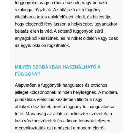
függönyöket vagy a rúdra húzzuk, vagy behúzó
szalaggal rögzítjük. Az átlátszó alsó függöny
általában a teljes ablakfelületet lefedi, és biztosítja,
hogy elegendő fény jusson a helyiségbe, ugyanakkor
belátás ellen is véd. A sötétítő függönyök sűrű
anyagokból készülnek, és mindkét oldalon vagy csak
az egyik oldalon rögzíthetők.
MILYEN SZOBÁKBAN HASZNÁLHATÓ A
FÜGGÖNY?
Alapvetően a függönyök hangulatos és otthonos
jelleget kölcsönöznek minden helyiségnek. A modern,
purisztikus életstílus kezdetben tiltotta a nagy
ablakok díszítését, mert a függöny túl hangulatossá
tette. Manapság az átlátszó poliészter szövetek, a
laza vászonszövetek és a finom tónusok teljesen
megváltoztatták ezt a nézetet a modern életről.