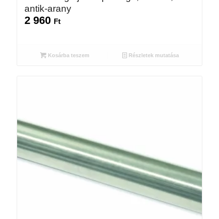
antik-arany
2 960
Ft
Kosárba teszem
Részletek mutatása