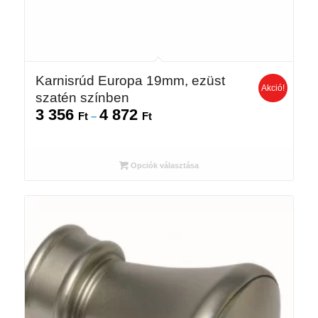
Karnisrúd Europa 19mm, ezüst
Akció!
szatén színben
3 356
4 872
Ártartomány:
Ft
–
Ft
3
356 Ft
-
Opciók választása
4
872 Ft