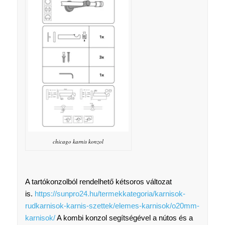
chicago karnis konzol
A tartókonzolból rendelhető kétsoros változat
is.
https://sunpro24.hu/termekkategoria/karnisok-
rudkarnisok-karnis-szettek/elemes-karnisok/o20mm-
karnisok/
A kombi konzol segítségével a nútos és a