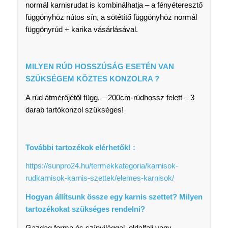
normál karnisrudat is kombinálhatja – a fényéteresztő
függönyhöz nútos sín, a sötétítő függönyhöz normál
függönyrúd + karika vásárlásával.
MILYEN RÚD HOSSZÚSÁG ESETÉN VAN
SZÜKSÉGEM KÖZTES KONZOLRA ?
A rúd átmérőjétől függ, – 200cm-rúdhossz felett – 3
darab tartókonzol szükséges!
További tartozékok elérhetők! :
https://sunpro24.hu/termekkategoria/karnisok-
rudkarnisok-karnis-szettek/elemes-karnisok/
Hogyan állítsunk össze egy karnis szettet? Milyen
tartozékokat szükséges rendelni?
Gazdag forma és színvilággal, oldalfali vagy