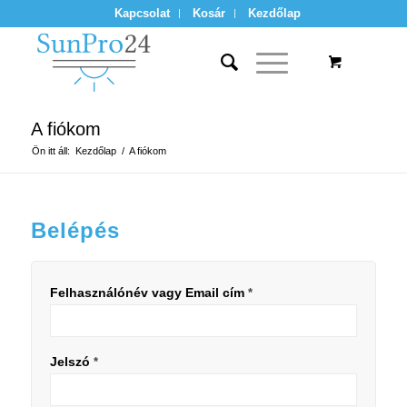
Kapcsolat
Kosár
Kezdőlap
A fiókom
Ön itt áll:
Kezdőlap
/
A fiókom
Belépés
Felhasználónév vagy Email cím
*
Jelszó
*