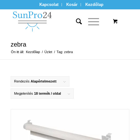
Kapcsolat
Kosár
Kezdőlap
zebra
Ön itt áll:
Kezdőlap
/
Üzlet
/
Tag: zebra
Rendezés
Alapértelmezett
Megjelenítés
18 termék / oldal