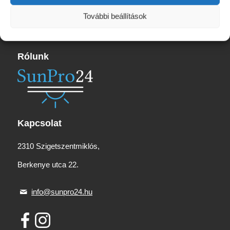
19
010 Ft
További beállítások
Rólunk
Kapcsolat
2310 Szigetszentmiklós,
Berkenye utca 22.
info@sunpro24.hu