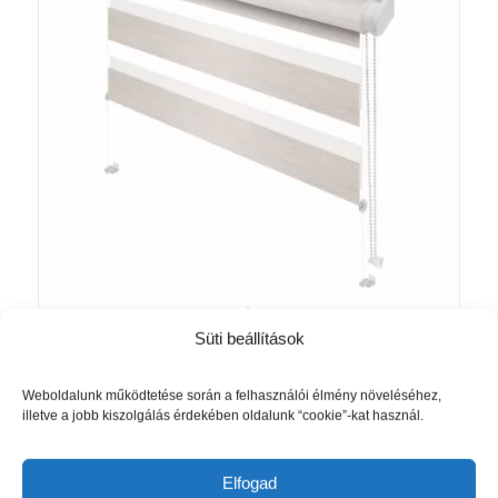
Süti beállítások
Mini Zebra SILK roló bézs színben
Akció!
(vászonméret)
Ártartomány:
10 270
Ft
–
19 010
Ft
Weboldalunk működtetése során a felhasználói élmény növeléséhez,
illetve a jobb kiszolgálás érdekében oldalunk “cookie”-kat használ.
10
270 Ft
Opciók választása
-
Elfogad