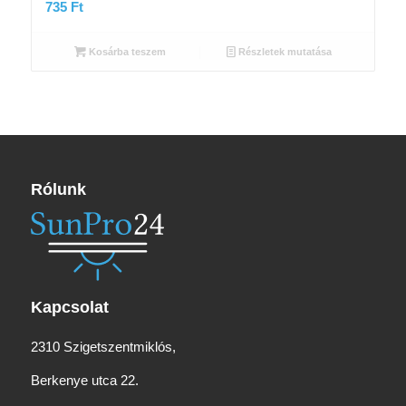
735
Ft
Kosárba teszem
Részletek mutatása
Rólunk
Kapcsolat
2310 Szigetszentmiklós,
Berkenye utca 22.