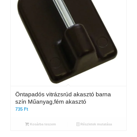
Öntapadós vitrázsrúd akasztó barna
szín Műanyag,fém akasztó
735
Ft
Kosárba teszem
Részletek mutatása