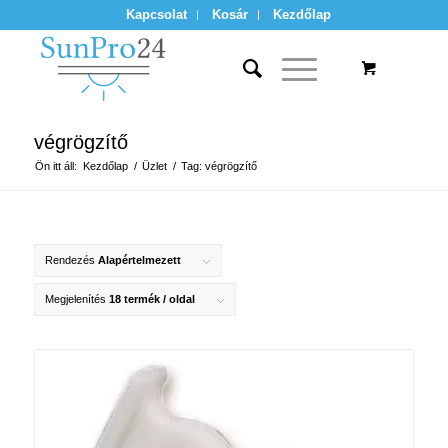
Kapcsolat
Kosár
Kezdőlap
végrögzítő
Ön itt áll:
Kezdőlap
/
Üzlet
/
Tag: végrögzítő
Rendezés
Alapértelmezett
Megjelenítés
18 termék / oldal