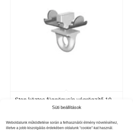
Stop köztes függönysín végrögzítő 10
darab
Süti beállítások
1 360
Ft
Weboldalunk működtetése során a felhasználói élmény növeléséhez,
illetve a jobb kiszolgálás érdekében oldalunk “cookie”-kat használ.
Kosárba teszem
Részletek mutatása