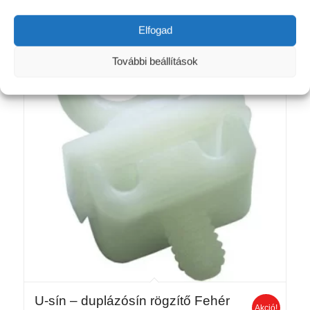
Elfogad
További beállítások
U-sín – duplázósín rögzítő Fehér
Akció!