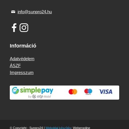
info@sunpro24.hu
Információ
Adatvédelem
ÁSZF
Impresszum
© Copyright - Sunpro24 |
Weboldal készítés
: Webergoline