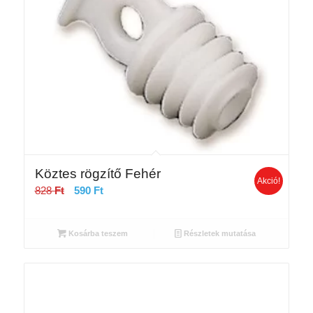
Köztes rögzítő Fehér
Akció!
Original
Current
828
Ft
590
Ft
price
price
was:
is:
Kosárba teszem
Részletek mutatása
828 Ft.
590 Ft.