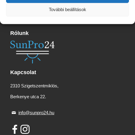
990 Ft.
990 Ft.
További beállítások
Rólunk
Kapcsolat
2310 Szigetszentmiklós,
Berkenye utca 22.
info@sunpro24.hu