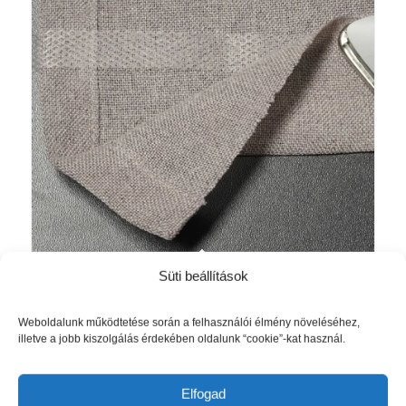
Süti beállítások
Függöny Rövidítő Szalag Varrógép
Akció!
Nélkül 5 Méter Fehér Színben
Original
Current
2 990
Ft
1 990
Ft
Weboldalunk működtetése során a felhasználói élmény növeléséhez,
illetve a jobb kiszolgálás érdekében oldalunk “cookie”-kat használ.
price
price
was:
is:
Kosárba teszem
Részletek mutatása
2
1
Elfogad