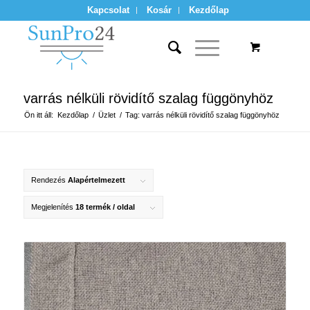
Kapcsolat
Kosár
Kezdőlap
varrás nélküli rövidítő szalag függönyhöz
Ön itt áll:
Kezdőlap
/
Üzlet
/
Tag: varrás nélküli rövidítő szalag függönyhöz
Rendezés
Alapértelmezett
Megjelenítés
18 termék / oldal