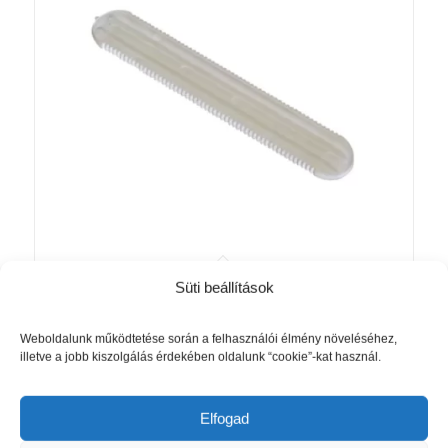
13mm alumínium karnis toldó
Süti beállítások
535
Ft
Weboldalunk működtetése során a felhasználói élmény növeléséhez,
illetve a jobb kiszolgálás érdekében oldalunk “cookie”-kat használ.
Kosárba teszem
Részletek mutatása
Elfogad