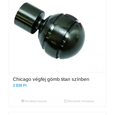
Chicago végfej gömb titan színben
3 830
Ft
Kosárba teszem
Részletek mutatása