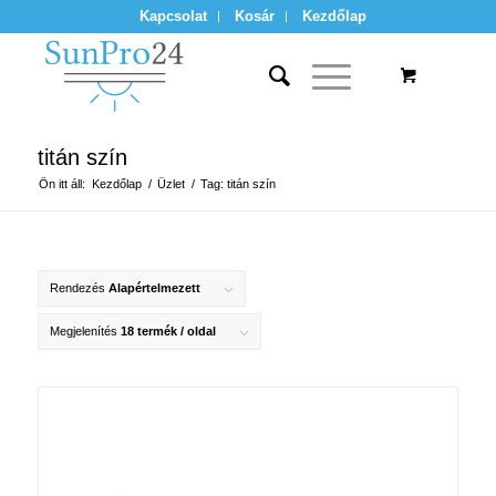
Kapcsolat
Kosár
Kezdőlap
titán szín
Ön itt áll:
Kezdőlap
/
Üzlet
/
Tag: titán szín
Rendezés
Alapértelmezett
Megjelenítés
18 termék / oldal