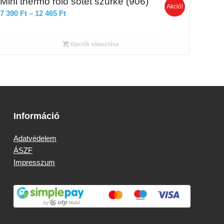
Mini thermo roló sötét szürke (906)
Akció!
Ártartomány:
7 390
Ft
–
12 465
Ft
7
390 Ft
Opciók választása
-
12
465 Ft
Információ
Adatvédelem
ÁSZF
Impresszum