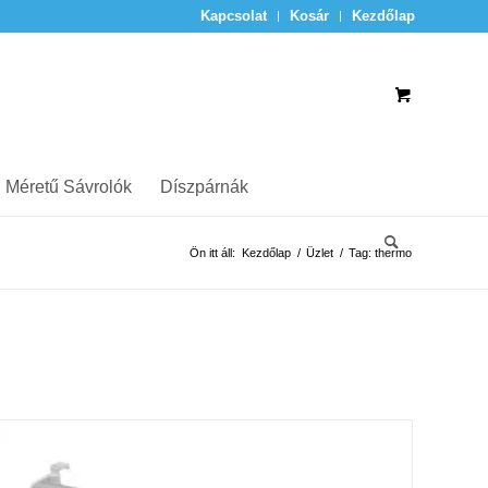
Kapcsolat
Kosár
Kezdőlap
 Méretű Sávrolók
Díszpárnák
Ön itt áll:
Kezdőlap
/
Üzlet
/
Tag: thermo