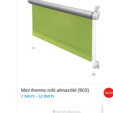
Mini thermo roló almazöld (903)
Akció
Ártartomány:
7 340
Ft
–
12 950
Ft
7
340 Ft
Opciók választása