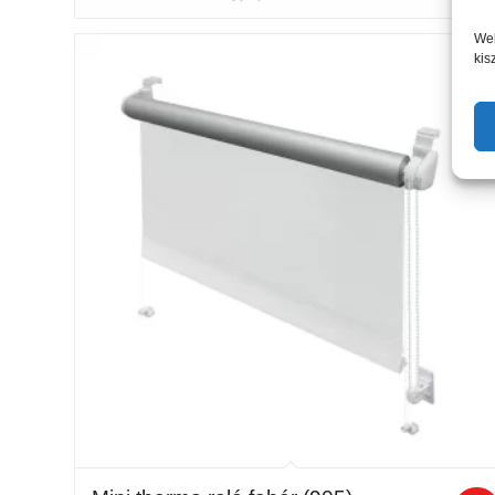
-
12
Web
950 Ft
kis