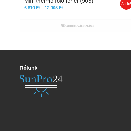
Mini thermo roló fehér (905)
Akció
Ártartomány:
6 810
Ft
–
12 005
Ft
6
810 Ft
Opciók választása
-
12
005 Ft
Rólunk