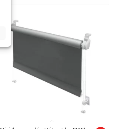
-
12
465 Ft