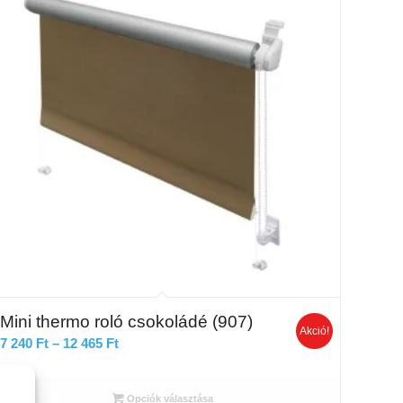
Mini thermo roló csokoládé (907)
Akció!
Ártartomány:
7 240
Ft
–
12 465
Ft
7
240 Ft
Opciók választása