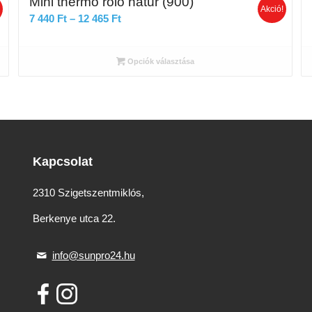
Mini thermo roló natúr (900)
!
Akció!
Ártartomány:
7 440
Ft
–
12 465
Ft
7
440 Ft
Opciók választása
-
12
465 Ft
Kapcsolat
2310 Szigetszentmiklós,
Berkenye utca 22.
info@sunpro24.hu