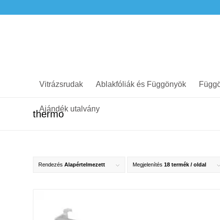
Vitrázsrudak
Ablakfóliák és Függönyök
Függö
Ajándék utalvány
thermo
Rendezés
Alapértelmezett
Megjelenítés
18 termék / oldal