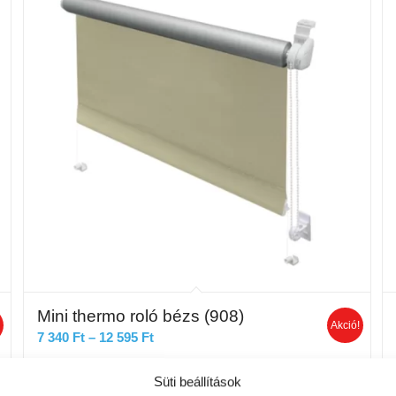
Mini thermo roló bézs (908)
!
Akció!
Ártartomány:
7 340
Ft
–
12 595
Ft
7
340 Ft
Süti beállítások
Opciók választása