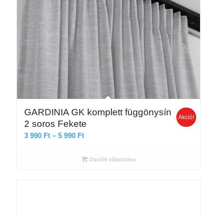
GARDINIA GK komplett függönysín
Akció!
2 soros Fekete
Ártartomány:
3 990
Ft
–
5 990
Ft
3
990 Ft
Opciók választása
-
5
990 Ft