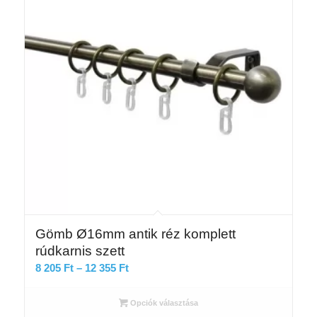
Gömb Ø16mm antik réz komplett
rúdkarnis szett
Ártartomány:
8 205
Ft
–
12 355
Ft
8
205 Ft
Opciók választása