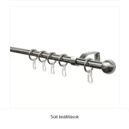
-
12
355 Ft
Süti beállítások
Gömb Ø16mm komplett karnis szett