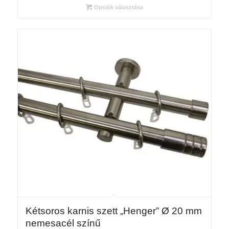
Opciók választása
-
28
727 Ft
Kétsoros karnis szett „Henger” Ø 20 mm
nemesacél színű