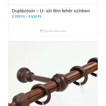
Duplázósín – U- sín fém fehér színben
Ártartomány:
3 370
Ft
–
5 510
Ft
3
370 Ft
Opciók választása
-
5
510 Ft