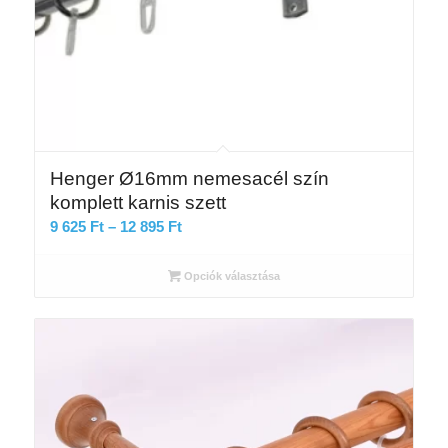
Henger Ø16mm nemesacél szín
komplett karnis szett
Ártartomány:
9 625
Ft
–
12 895
Ft
9
625 Ft
Opciók választása
-
12
895 Ft