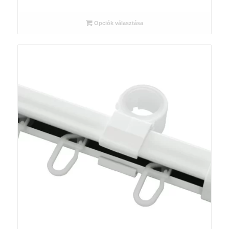
3
725 Ft
Opciók választása
-
6
060 Ft