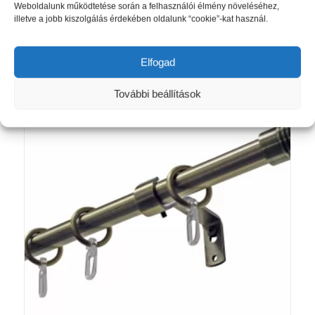
nemesacél szín
Weboldalunk működtetése során a felhasználói élmény növeléséhez,
Ártartomány:
illetve a jobb kiszolgálás érdekében oldalunk “cookie”-kat használ.
8 205
Ft
–
11 905
Ft
8
205 Ft
Opciók választása
Elfogad
-
11
További beállítások
905 Ft