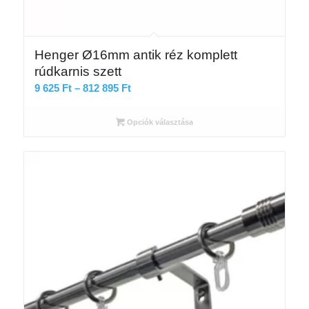
Henger Ø16mm antik réz komplett
rúdkarnis szett
Ártartomány:
9 625
Ft
–
812 895
Ft
9
625 Ft
Opciók választása
-
812
895 Ft