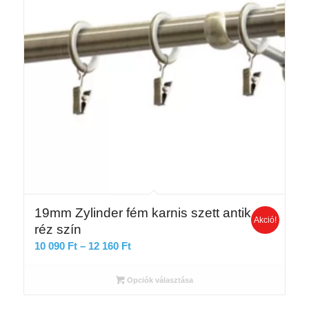
19mm Zylinder fém karnis szett antik
Akció!
réz szín
Ártartomány:
10 090
Ft
–
12 160
Ft
10
090 Ft
Opciók választása
-