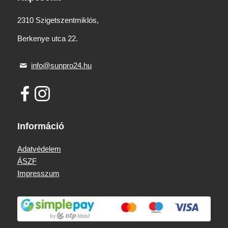
2310 Szigetszentmiklós,
Berkenye utca 22.
info@sunpro24.hu
Információ
Adatvédelem
ÁSZF
Impresszum