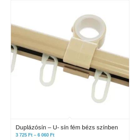
12
160 Ft
Duplázósín – U- sín fém bézs színben
Ártartomány:
3 725
Ft
–
6 060
Ft