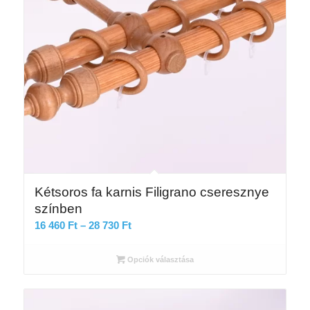
Kétsoros fa karnis Filigrano cseresznye
színben
Ártartomány:
16 460
Ft
–
28 730
Ft
16
460 Ft
Opciók választása
-
28
730 Ft