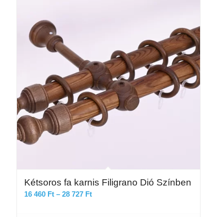
Kétsoros fa karnis Filigrano Dió Színben
Ártartomány:
16 460
Ft
–
28 727
Ft
16
460 Ft