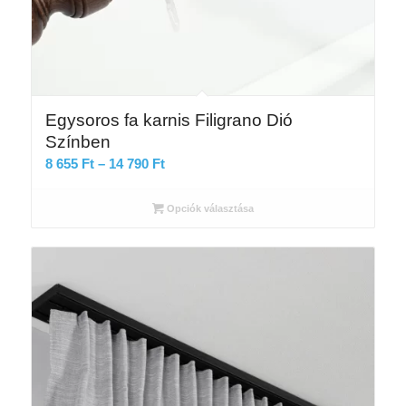
Egysoros fa karnis Filigrano Dió
Színben
Ártartomány:
8 655
Ft
–
14 790
Ft
8
655 Ft
Opciók választása
-
14
790 Ft