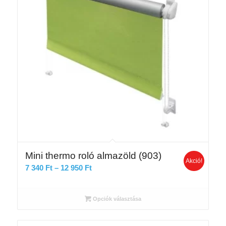
Mini thermo roló almazöld (903)
Akció!
Ártartomány:
7 340
Ft
–
12 950
Ft
7
340 Ft
Opciók választása
-
12