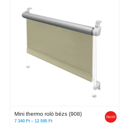
950 Ft
Mini thermo roló bézs (908)
Akció!
Ártartomány:
7 340
Ft
–
12 595
Ft
7