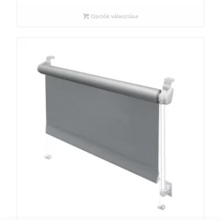
340 Ft
Opciók választása
-
12
595 Ft