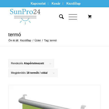
Kapcsolat
Kosár
Kezdőlap
termó
Ön itt áll:
Kezdőlap
/
Üzlet
/
Tag: termó
Rendezés
Alapértelmezett
Megjelenítés
18 termék / oldal