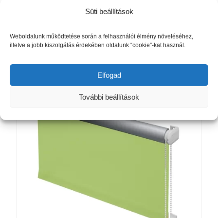
Süti beállítások
Mini thermo roló ezüst (915)
Akció!
Ártartomány:
6 810
Ft
–
12 490
Ft
Weboldalunk működtetése során a felhasználói élmény növeléséhez,
6
illetve a jobb kiszolgálás érdekében oldalunk “cookie”-kat használ.
810 Ft
Opciók választása
-
12
Elfogad
490 Ft
További beállítások