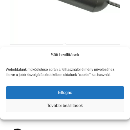
Feszített Kötél Garnitúra
Süti beállítások
Akció!
Függönyhöz Race Matt Ezüst
Színben
Weboldalunk működtetése során a felhasználói élmény növeléséhez,
Original
Current
4 990
Ft
4 490
Ft
illetve a jobb kiszolgálás érdekében oldalunk “cookie”-kat használ.
price
price
was:
is:
Kosárba teszem
Részletek mutatása
Elfogad
4
4
990 Ft.
490 Ft.
További beállítások